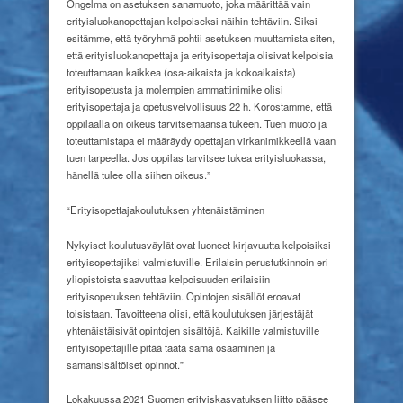
Ongelma on asetuksen sanamuoto, joka määrittää vain
erityisluokanopettajan kelpoiseksi näihin tehtäviin. Siksi
esitämme, että työryhmä pohtii asetuksen muuttamista siten,
että erityisluokanopettaja ja erityisopettaja olisivat kelpoisia
toteuttamaan kaikkea (osa-aikaista ja kokoaikaista)
erityisopetusta ja molempien ammattinimike olisi
erityisopettaja ja opetusvelvollisuus 22 h. Korostamme, että
oppilaalla on oikeus tarvitsemaansa tukeen. Tuen muoto ja
toteuttamistapa ei määräydy opettajan virkanimikkeellä vaan
tuen tarpeella. Jos oppilas tarvitsee tukea erityisluokassa,
hänellä tulee olla siihen oikeus.”
“Erityisopettajakoulutuksen yhtenäistäminen
Nykyiset koulutusväylät ovat luoneet kirjavuutta kelpoisiksi
erityisopettajiksi valmistuville. Erilaisin perustutkinnoin eri
yliopistoista saavuttaa kelpoisuuden erilaisiin
erityisopetuksen tehtäviin. Opintojen sisällöt eroavat
toisistaan. Tavoitteena olisi, että koulutuksen järjestäjät
yhtenäistäisivät opintojen sisältöjä. Kaikille valmistuville
erityisopettajille pitää taata sama osaaminen ja
samansisältöiset opinnot.”
Lokakuussa 2021 Suomen erityiskasvatuksen liitto pääsee