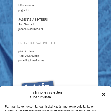
Miia Immonen
pj@sel.fi
JÄSENASIASIHTEERI
Anu Suopanki
jasensihteeri@sel.fi
ERITYISKASVATUSLEHTI
päätoimittaja
Pasi Luukkainen
paskrilu@gmail.com
Hallinnoi evästeiden
suostumusta
Parhaan kokemuksen tarjoamiseksi käytämme teknologioita, kuten
evästeitä, tallentaaksemme ja/tai käyttääksemme laitetietoja. Näiden