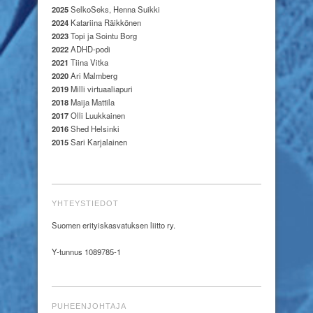
2025
SelkoSeks, Henna Suikki
2024
Katariina Räikkönen
2023
Topi ja Sointu Borg
2022
ADHD-podi
2021
Tiina Vitka
2020
Ari Malmberg
2019
Milli virtuaaliapuri
2018
Maija Mattila
2017
Olli Luukkainen
2016
Shed Helsinki
2015
Sari Karjalainen
YHTEYSTIEDOT
Suomen erityiskasvatuksen liitto ry.
Y-tunnus 1089785-1
PUHEENJOHTAJA