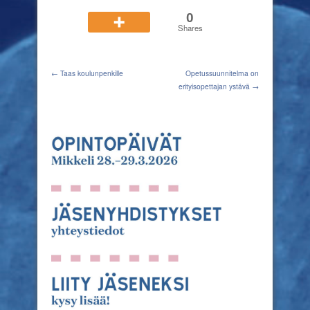
0
Shares
← Taas koulunpenkille
Opetussuunnitelma on
erityisopettajan ystävä →