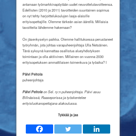
antamaan työmarkkinapöytään uudet neuvottelutavoitteensa.
Edellisten (2010 ja 2011) tavoitteiden suuntainen sopimus
on nyt tehty harjoittelukoulujen laaja-alaisille
erityisopettajille. Olemme tärkeän asian äärellä. Millaisia
tavoitteita lähdemme hakemaan?
On jäsenkyselyn paikka. Olemme hallituksessa perustaneet
työryhmän, jota johtaa varapuheenjohtaja Ulla Netsäinen.
Tänä syksynä kannattaa osallistua alueyhdistyksen
toimintaan ja olla aktiivinen. Millainen on vuonna 2030
erityisopetuksen ammattilaisen toimenkuva ja työaika? I
Päivi Peltola
puheenjohtaja
Päivi Peltola
on Sel. ry:n puheenjohtaja.
Päivi asuu
Billnäsissä, Raaseporissa ja työskentelee
erityisluokanopettajana alakoulussa.
Tykkää ja jaa