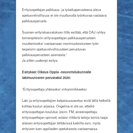
Erityisopettajan palkkaus- ja työaikaperusteena oleva
opetusvelvollisuus ei ole muuttunutta työnkuvaa vastaava
palkkausperuste.
Suomen erityiskasvatuksen liitto esittää, että OAJ ryhtyy
toimenpiteisiin erityisopettajan palkkausperusteen
muuttamiseksi vastaamaan monimuotoistuneen työn
tarpeisiin opetusvelvollisuuteen perustuvan
palkkausperusteen asemesta.”
Ja sitten uudempi esitys.
Esitykset Oikeus Oppia
-neuvottelukunnalle
laki
muutosten perustaksi 2020:
“Erityisopettaja yhteiseksi virkanimikkeeksi
Laki ja erityisopettajien kelpoisuusasetus eivät tällä hetkellä
kohtaa koulun arjessa. Ongelma ei ole se, etteikö
erityisopettajan koulutus (esim. FM, aineenopettaja,
erityisopettajan opinnot) antaisi riittäviä taitoja toimia laaja-
alaisen erityisopettajan tehtävissä kaikilta osin, myös
erityisen tuen oppilaiden opetuksesta vastaamassa.