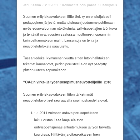
artikkelissa
Jani Käsmä
/
2.9.2021
/
Kommentit pois päältä
/
Pääkirjoitus
Historiaa
ja
Suomen erityiskasvatuksen liitto Sel. ry on ensisijaisesti
tulevaisuutta
pedagoginen järjestö, mutta toisinaan joudumme pohtimaan
myös edunvalvonnan näkökulmia. Erityisopettajien työnkuva
ja tehtävät ovat vuosien saatossa muuttuneet nopeammin
kuin palkanmaksun mallit. Lausuntoja on tehty ja
neuvottelutuloksia saavutettu.
Tässä tiedoksi kymmenen vuotta sitten liiton hallituksen
tekemät kannanotot, joiden perusteella on nyt päädytty
yhteen uuteen sopimukseen.
“OAJ:n virka- ja työehto
sopimusneuvottelijoille
2010
Suomen erityiskasvatuksen liiton tärkeimmät
neuvottelutavoitteet seuraavalla sopimuskaudella ovat:
1.1.2011 voimaan astuva perusopetuksen
lakiuudistus lisää laaja-alaisten
erityisopettajienasiantuntemuksen ja työn tarvetta
kouluissa. Riittävän ja oikea-aikaisen tuen