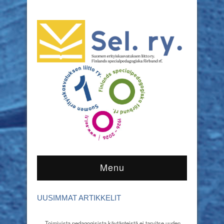
Menu
UUSIMMAT ARTIKKELIT
Toimivista pedagogisista käytänteistä ei tarvitse uuden