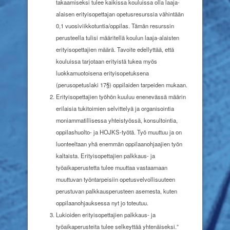
takaamiseksi tulee kaikissa kouluissa olla laaja-
alaisen erityisopettajan opetusresurssia vähintään
0,1 vuosiviikkotuntia/oppilas. Tämän resurssin
perusteella tulisi määritellä koulun laaja-alaisten
erityisopettajien määrä. Tavoite edellyttää, että
kouluissa tarjotaan erityistä tukea myös
luokkamuotoisena erityisopetuksena
(perusopetuslaki 17§) oppilaiden tarpeiden mukaan.
Erityisopettajien työhön kuuluu enenevässä määrin
erilaisia tukitoimien selvittelyä ja organisointia
moniammatillisessa yhteistyössä, konsultointia,
oppilashuolto- ja HOJKS-työtä. Työ muuttuu ja on
luonteeltaan yhä enemmän oppilaanohjaajien työn
kaltaista. Erityisopettajien palkkaus- ja
työaikaperustetta tulee muuttaa vastaamaan
muuttuvan työntarpeisiin opetusvelvollisuuteen
perustuvan palkkausperusteen asemesta, kuten
oppilaanohjauksessa nyt jo toteutuu.
Lukioiden erityisopettajien palkkaus- ja
työaikaperusteita tulee selkeyttää yhtenäiseksi.”