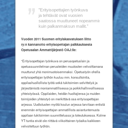
”Erityisopettajien
työnkuva
ja
tehtävät ovat
vuosien
saatossa
muuttuneet
nopeammin
kuin
palkanmaksun
mallit.”
Vuoden 2011 Suomen erityiskasvatuksen liitto
ry:n
kannanotto erityisopettajan
palkkauksesta
Opetusalan
Ammattijärjestö OAJ:lle:
“Erityisopettajan työnkuva on perusopetuslain ja
opetussuunnitelman perusteiden muutosten velvoittamana
muuttunut yhä monimuotoisemmaksi. Opetustyön ohella
erityisopettajan työhön kuuluu mm. konsultointia,
oppilashuollollista työtä sekä tukitoimien selvittelyä ja
järjestämistä moniammatillisessa ja poikkihallinnollisessa
yhteistyössä. Oppilaiden, heidän huoltajiensa ja muiden
toimijoiden yhteistyö on merkittävä osa erityisopettajan
arjessa. Uudistusten myötä koulun arjessa tarvitaan entistä
enemmän erityisopettajan ammatillista asiantuntemusta
oppilaan tukitoimien suunnittelussa ja toteutuksessa. Kolme
YT-tuntia eivät ole riittävä viikoittainen työaika kaikkeen
velvoitettuun työhön.