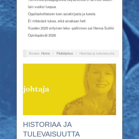
lain vuoksi luopua
Oppilaskohtaisen tuen asiakirjasta ja tuesta
Ei riittävästi tukea, eikä ainakaan heti
Vuoden 2025 erityinen teko -palkinnon sai Henna Suikki
Opintopäivät 2026
Browse:
Home
/
Pääkirjoitus
/
Historiaa ja tulevaisuutta
HISTORIAA JA
TULEVAISUUTTA