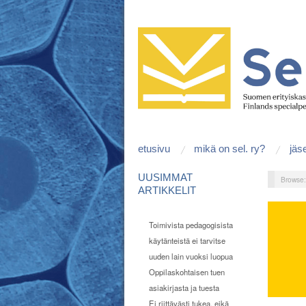
etusivu
mikä on sel. ry?
jäs
UUSIMMAT
Browse
ARTIKKELIT
Toimivista pedagogisista
käytänteistä ei tarvitse
uuden lain vuoksi luopua
Oppilaskohtaisen tuen
asiakirjasta ja tuesta
Ei riittävästi tukea, eikä