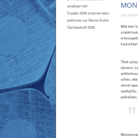
MONI
ainakaan heti
Vuoden 2025 erityinen teko -
Jani Käsm
palkinnon sai Henna Suikki
Mitä teet, k
Opintopäivät 2026
ympäriinsä?
erityisope
koulunkäyn
Tänä syksyn
aikaisin. 
artikkeliss
siihen, ett
olevat laps
opettajilta
paikallaan,
Moniammatil