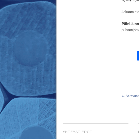
Jaksamista 
Päivi Juntt
puheenjoht
← Satavuoti
YHTEYSTIEDOT