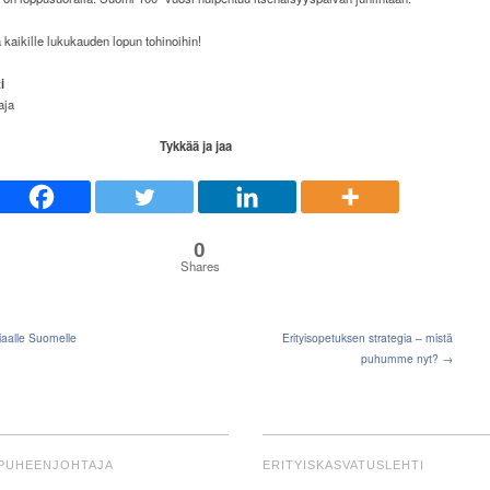
kaikille lukukauden lopun tohinoihin!
i
aja
Tykkää ja jaa
0
Shares
aalle Suomelle
Erityisopetuksen strategia – mistä
puhumme nyt? →
PUHEENJOHTAJA
ERITYISKASVATUSLEHTI