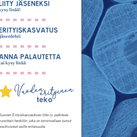
Suomen Erityiskasvatuksen liitto ry. palkitsee
vuosittain henkilön, joka on toiminnallaan tuonut
positiivisesti esille erilaisuutta.