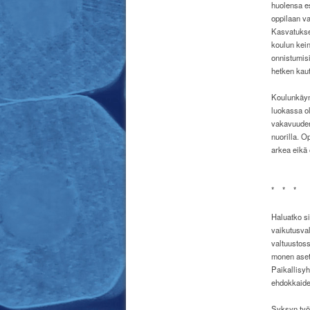
huolensa e
oppilaan va
Kasvatuksen
koulun keino
onnistumis
hetken kaut
Koulunkäynn
luokassa ol
vakavuuden.
nuorilla. 
arkea eikä 
*
*
*
Haluatko si
vaikutusva
valtuustos
monen aset
Paikallisyh
ehdokkaide
Syksyn työ 