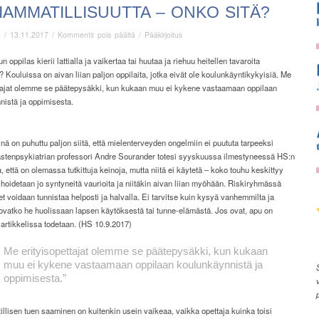
AMMATILLISUUTTA – ONKO SITÄ?
artikkelissa
ä
/
13.11.2017
/
Kommentit pois päältä
/
Pääkirjoitus
Moniammatillisuutta
–
un oppilas kierii lattialla ja vaikertaa tai huutaa ja riehuu heitellen tavaroita
onko
 Kouluissa on aivan liian paljon oppilaita, jotka eivät ole koulunkäyntikykyisiä. Me
sitä?
ttajat olemme se päätepysäkki, kun kukaan muu ei kykene vastaamaan oppilaan
nistä ja oppimisesta.
ä on puhuttu paljon siitä, että mielenterveyden ongelmiin ei puututa tarpeeksi
Lastenpsykiatrian professori Andre Sourander totesi syyskuussa ilmestyneessä HS:n
a, että on olemassa tutkittuja keinoja, mutta niitä ei käytetä – koko touhu keskittyy
ä hoidetaan jo syntyneitä vaurioita ja niitäkin aivan liian myöhään. Riskiryhmässä
et voidaan tunnistaa helposti ja halvalla. Ei tarvitse kuin kysyä vanhemmilta ja
, ovatko he huolissaan lapsen käytöksestä tai tunne-elämästä. Jos ovat, apu on
 artikkelissa todetaan. (HS 10.9.2017)
Me erityisopettajat olemme se päätepysäkki, kun kukaan
muu ei kykene vastaamaan oppilaan koulunkäynnistä ja
oppimisesta.”
lisen tuen saaminen on kuitenkin usein vaikeaa, vaikka opettaja kuinka toisi