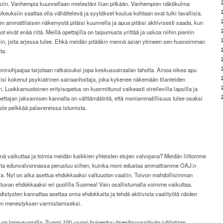
siin. Vanhempia kuunnellaan mielestäni liian pitkään. Vanhempien näkökulma
ikeuksiin saattaa olla vähättelevä ja syytökset koulua kohtaan ovat tuiki tavallisia.
 ammattilaisen näkemystä pitäisi kuunnella ja apua pitäisi aktiivisesti saada, kun
t eivät enää riitä. Meillä opettajilla on taipumusta yrittää ja uskoa niihin pieniin
iin, joita arjessa tulee. Ehkä meidän pitääkin mennä asian ytimeen sen huonoimman
ta.
inohjaajaa tarjotaan ratkaisuksi jopa keskussairaalan taholta. Ainoa oikea apu
isi kokenut psykiatrinen sairaanhoitaja, joka kykenee näkemään tilanteiden
 Luokkamuotoinen erityisopetus on kuormittunut vaikeasti oireilevilla lapsilla ja
Opettajan jaksamisen
kannalta on välttämätöntä, että moniammatillisuus
tulee osaksi
ole pelkkää palavereissa istumista.
nä vaikuttaa ja toimia meidän kaikkien yhteisten etujen valvojana? Meidän liittomme
lta edunvalvonnassa perustuu siihen, kuinka moni edustaa ammattiamme OAJ:n
sa. Nyt on aika asettua ehdokkaaksi valtuuston vaaliin. Toivon mahdollisimman
tuvan ehdokkaaksi eri puolilla Suomea! Vain osallistumalla voimme vaikuttaa.
distysten kannattaa asettaa omia ehdokkaita ja tehdä aktiivista vaalityötä näiden
n menestyksen varmistamiseksi.
on loppusuoralla. Suomi 100 -vuosi huipentuu itsenäisyyspäivän juhlintaan.