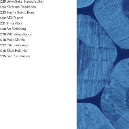
2025
SelkoSeks, Henna Suikki
2024
Katariina Räikkönen
2023
Topi ja Sointu Borg
2022
ADHD-podi
2021
Tiina Vitka
2020
Ari Malmberg
2019
Milli virtuaaliapuri
2018
Maija Mattila
2017
Olli Luukkainen
2016
Shed Helsinki
2015
Sari Karjalainen