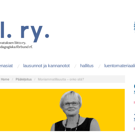
enasiat
lausunnot ja kannanotot
hallitus
luentomateriaali
:
Home
/
Pääkirjoitus
/
Moniammatillisuutta – onko sitä?