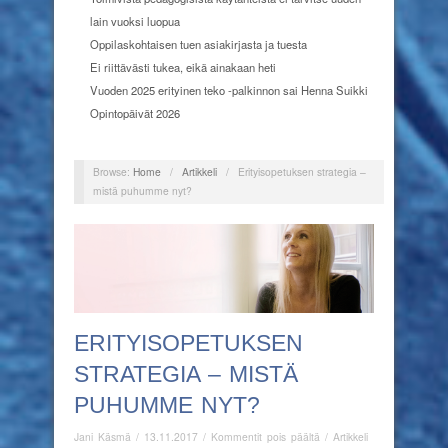
lain vuoksi luopua
Oppilaskohtaisen tuen asiakirjasta ja tuesta
Ei riittävästi tukea, eikä ainakaan heti
Vuoden 2025 erityinen teko -palkinnon sai Henna Suikki
Opintopäivät 2026
Browse:
Home
/
Artikkeli
/
Erityisopetuksen strategia –
mistä puhumme nyt?
ERITYISOPETUKSEN
STRATEGIA – MISTÄ
PUHUMME NYT?
artikkelissa
Jani Käsmä
/
13.11.2017
/
Kommentit pois päältä
/
Artikkeli