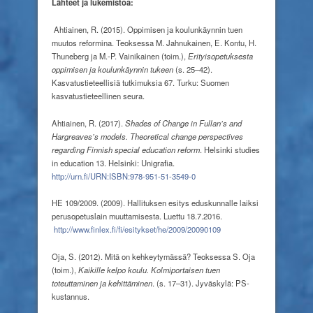
Lähteet ja lukemistoa:
Ahtiainen, R. (2015). Oppimisen ja koulunkäynnin tuen
muutos reformina. Teoksessa M. Jahnukainen, E. Kontu, H.
Thuneberg ja M.-P. Vainikainen (toim.),
Erityisopetuksesta
oppimisen ja koulunkäynnin tukeen
(s. 25–42).
Kasvatustieteellisiä tutkimuksia 67. Turku: Suomen
kasvatustieteellinen seura.
Ahtiainen, R. (2017).
Shades of Change in Fullan’s and
Hargreaves’s models.
Theoretical change perspectives
regarding Finnish special education reform
. Helsinki studies
in education 13. Helsinki: Unigrafia.
http://urn.fi/URN:ISBN:978-951-51-3549-0
HE 109/2009. (2009). Hallituksen esitys eduskunnalle laiksi
perusopetuslain muuttamisesta. Luettu 18.7.2016.
http://www.finlex.fi/fi/esitykset/he/2009/20090109
Oja, S. (2012). Mitä on kehkeytymässä? Teoksessa S. Oja
(toim.),
Kaikille kelpo koulu. Kolmiportaisen tuen
toteuttaminen ja kehittäminen
. (s. 17–31). Jyväskylä: PS-
kustannus.