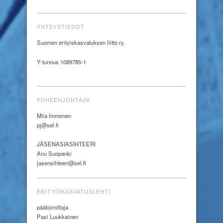
YHTEYSTIEDOT
Suomen erityiskasvatuksen liitto ry.
Y-tunnus 1089785-1
PUHEENJOHTAJA
Miia Immonen
pj@sel.fi
JÄSENASIASIHTEERI
Anu Suopanki
jasensihteeri@sel.fi
ERITYISKASVATUSLEHTI
päätoimittaja
Pasi Luukkainen