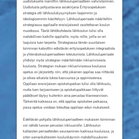
uudistukselle mainittiin lähikouluperiaatteen vahvistaminen.
Uudistusta pohjustavana asiakirjana Erityisopetuksen
strategia otti lähikoulukysymyksen laajemmin ja
ideologisemmin käsittelyyn. Lähikouluperiaate määriteltiin
strategiassa oppilaalle ensisijaisesti osoitettavan koulun
muodossa. Tästä lähtökohdasta lähikoulun tulisi olla
mahdollinen kaikille oppilaille, myös niille, joilla on eri
laajuisia tuen tarpeita. Strategiassa tämän suuntaisen
toiminnan katsottiin edistävän erityisopetuksen integraatiota
ja yhtenäiskouluperiaatteen toteutumista. Lähikouluperiaate
yhdistyi myös strategian määritelmään inklusiivisesta
koulusta. Strategian mukaan inklusiivisessa koulussa
opetus on järjestetty niin, että jokainen oppilas saa riittävää
ja oikea-aikaista tukea kasvuunsa ja oppimiseensa.
Oppilaan ensisijaisen opiskelupaikan tulisi olla lähikoulu,
mutta tuen tarjoamiseen ja opiskelupaikkaan liittyvät
päätökset täytyy kuitenkin aina perustaa tilannearvioon.
Tärkeintä kaikessa on, että oppilas opiskelee paikassa,
jossa opetus voidaan toteuttaa oppilaan edun mukaisesti.
Edeltävän pohjalta lähikouluperiaatteen mukaisen toiminnan
voi nähdä luovan perustan inkluusiolle. Lähikoulun
kaltaisten periaatteiden seuraaminen kaikissa kouluissa, ja
siten samankaltaisten koulunkäynnin mahdollisuuksien