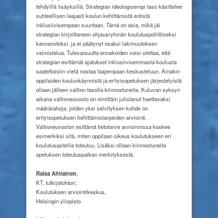
tehdyillä lisäyksillä. Strategian ideologisempi taso käsittelee
suhteellisen laajasti koulun kehittämistä entistä
inklusiivisempaan suuntaan. Tämä on asia, mikä jäi
strategian kirjoittaneen ohjausryhmän koulutuspoliittiseksi
kannanotoksi, ja ei päätynyt osaksi lakimuutoksen
valmistelua. Tulevaisuutta ennakoiden voisi olettaa, että
strategian esittämät ajatukset inklusiivisemmasta koulusta
saatettaisiin vielä nostaa laajempaan keskusteluun. Ainakin
oppilaiden koulunkäynnistä ja erityisopetuksen järjestelyistä
ollaan jälleen valtion tasolla kiinnostuneita. Kuluvan syksyn
aikana valtioneuvosto on nimittäin julistanut haettavaksi
määrärahoja, joiden yksi selvityksen kohde on
erityisopetuksen kehittämistarpeiden arviointi.
Valtioneuvoston esittämä tietotarve arvioinnissa koskee
esimerkiksi sitä, miten oppilaan oikeus koulutukseen eri
koulutusasteilla toteutuu. Lisäksi ollaan kiinnostuneita
opetuksen toteutuspaikan merkityksestä.
Raisa Ahtiainen
,
KT, tutkijatohtori,
Koulutuksen arviointikeskus,
Helsingin yliopisto