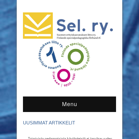
Menu
UUSIMMAT ARTIKKELIT
Toimivista pedagogisista käytänteistä ei tarvitse uuden