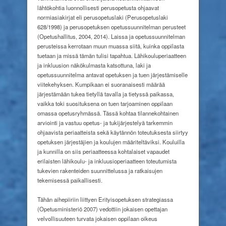
lähtökohtia luonnollisesti perusopetusta ohjaavat
normiasiakirjat eli perusopetuslaki (Perusopetuslaki
628/1998) ja perusopetuksen opetussuunnitelman perusteet
(Opetushallitus, 2004, 2014). Laissa ja opetussuunnitelman
perusteissa kerrotaan muun muassa siitä, kuinka oppilasta
tuetaan ja missä tämän tulisi tapahtua. Lähikouluperiaatteen
ja inkluusion näkökulmasta katsottuna, laki ja
opetussuunnitelma antavat opetuksen ja tuen järjestämiselle
viitekehyksen. Kumpikaan ei suoranaisesti määrää
järjestämään tukea tietyllä tavalla ja tietyssä paikassa,
vaikka toki suosituksena on tuen tarjoaminen oppilaan
omassa opetusryhmässä. Tässä kohtaa tilannekohtainen
arviointi ja vastuu opetus- ja tukijärjestelyä tarkemmin
ohjaavista periaatteista sekä käytännön toteutuksesta siirtyy
opetuksen järjestäjien ja koulujen määriteltäviksi. Kouluilla
ja kunnilla on siis periaatteessa kohtalaiset vapaudet
erilaisten lähikoulu- ja inkluusioperiaatteen toteutumista
tukevien rakenteiden suunnittelussa ja ratkaisujen
tekemisessä paikallisesti.
Tähän aihepiiriin liittyen Erityisopetuksen strategiassa
(Opetusministeriö 2007) vedottiin jokaisen opettajan
velvollisuuteen turvata jokaisen oppilaan oikeus