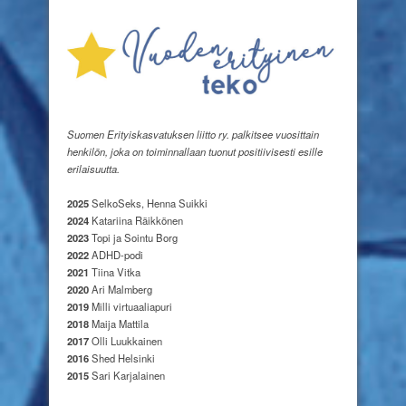
Suomen Erityiskasvatuksen liitto ry. palkitsee vuosittain
henkilön, joka on toiminnallaan tuonut positiivisesti esille
erilaisuutta.
2025
SelkoSeks, Henna Suikki
2024
Katariina Räikkönen
2023
Topi ja Sointu Borg
2022
ADHD-podi
2021
Tiina Vitka
2020
Ari Malmberg
2019
Milli virtuaaliapuri
2018
Maija Mattila
2017
Olli Luukkainen
2016
Shed Helsinki
2015
Sari Karjalainen