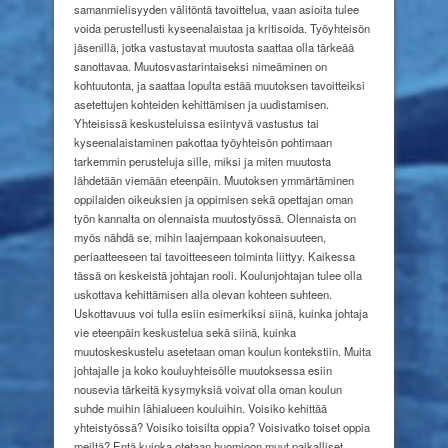
samanmielisyyden välitöntä tavoittelua, vaan asioita tulee
voida perustellusti kyseenalaistaa ja kritisoida. Työyhteisön
jäsenillä, jotka vastustavat muutosta saattaa olla tärkeää
sanottavaa. Muutosvastarintaiseksi nimeäminen on
kohtuutonta, ja saattaa lopulta estää muutoksen tavoitteiksi
asetettujen kohteiden kehittämisen ja uudistamisen.
Yhteisissä keskusteluissa esiintyvä vastustus tai
kyseenalaistaminen pakottaa työyhteisön pohtimaan
tarkemmin perusteluja sille, miksi ja miten muutosta
lähdetään viemään eteenpäin. Muutoksen ymmärtäminen
oppilaiden oikeuksien ja oppimisen sekä opettajan oman
työn kannalta on olennaista muutostyössä. Olennaista on
myös nähdä se, mihin laajempaan kokonaisuuteen,
periaatteeseen tai tavoitteeseen toiminta liittyy. Kaikessa
tässä on keskeistä johtajan rooli. Koulunjohtajan tulee olla
uskottava kehittämisen alla olevan kohteen suhteen.
Uskottavuus voi tulla esiin esimerkiksi siinä, kuinka johtaja
vie eteenpäin keskustelua sekä siinä, kuinka
muutoskeskustelu asetetaan oman koulun kontekstiin. Muita
johtajalle ja koko kouluyhteisölle muutoksessa esiin
nousevia tärkeitä kysymyksiä voivat olla oman koulun
suhde muihin lähialueen kouluihin. Voisiko kehittää
yhteistyössä? Voisiko toisilta oppia? Voisivatko toiset oppia
meiltä? Entä kuinka otetaan huomioon muut paikalliset