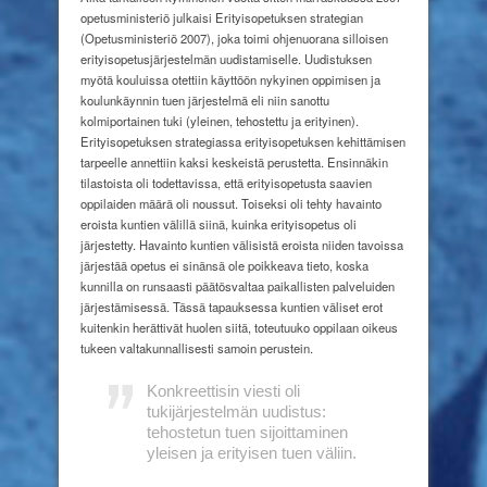
opetusministeriö julkaisi Erityisopetuksen strategian
(Opetusministeriö 2007), joka toimi ohjenuorana silloisen
erityisopetusjärjestelmän uudistamiselle. Uudistuksen
myötä kouluissa otettiin käyttöön nykyinen oppimisen ja
koulunkäynnin tuen järjestelmä eli niin sanottu
kolmiportainen tuki (yleinen, tehostettu ja erityinen).
Erityisopetuksen strategiassa erityisopetuksen kehittämisen
tarpeelle annettiin kaksi keskeistä perustetta. Ensinnäkin
tilastoista oli todettavissa, että erityisopetusta saavien
oppilaiden määrä oli noussut. Toiseksi oli tehty havainto
eroista kuntien välillä siinä, kuinka erityisopetus oli
järjestetty. Havainto kuntien välisistä eroista niiden tavoissa
järjestää opetus ei sinänsä ole poikkeava tieto, koska
kunnilla on runsaasti päätösvaltaa paikallisten palveluiden
järjestämisessä. Tässä tapauksessa kuntien väliset erot
kuitenkin herättivät huolen siitä, toteutuuko oppilaan oikeus
tukeen valtakunnallisesti samoin perustein.
Konkreettisin viesti oli
tukijärjestelmän uudistus:
tehostetun tuen sijoittaminen
yleisen ja erityisen tuen väliin.