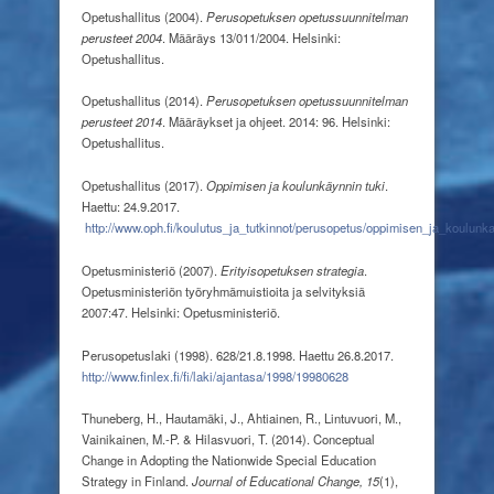
Opetushallitus (2004).
Perusopetuksen opetussuunnitelman
perusteet 2004
. Määräys 13/011/2004. Helsinki:
Opetushallitus.
Opetushallitus (2014).
Perusopetuksen opetussuunnitelman
perusteet 2014
. Määräykset ja ohjeet. 2014: 96. Helsinki:
Opetushallitus.
Opetushallitus (2017).
Oppimisen ja koulunkäynnin tuki
.
Haettu: 24.9.2017.
http://www.oph.fi/koulutus_ja_tutkinnot/perusopetus/oppimisen_ja_koulunk
Opetusministeriö (2007).
Erityisopetuksen strategia
.
Opetusministeriön työryhmämuistioita ja selvityksiä
2007:47. Helsinki: Opetusministeriö.
Perusopetuslaki (1998). 628/21.8.1998. Haettu 26.8.2017.
http://www.finlex.fi/fi/laki/ajantasa/1998/19980628
Thuneberg, H., Hautamäki, J., Ahtiainen, R., Lintuvuori, M.,
Vainikainen, M.-P. & Hilasvuori, T. (2014). Conceptual
Change in Adopting the Nationwide Special Education
Strategy in Finland.
Journal of Educational Change, 15
(1),