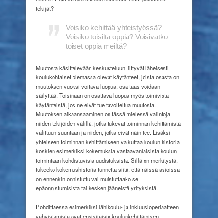
tekijät?
Voisiko kehittää yhteistyössä?
Voisiko toisilta oppia? Voisivatko
toiset oppia meiltä?
Muutosta käsittelevään keskusteluun liittyvät läheisesti
koulukohtaiset olemassa olevat käytänteet, joista osasta on
muutoksen vuoksi voitava luopua, osa taas voidaan
säilyttää. Toisinaan on osattava luopua myös toimivista
käytänteistä, jos ne eivät tue tavoiteltua muutosta.
Muutoksen aikaansaaminen on tässä mielessä valintoja
niiden tekijöiden välillä, jotka tukevat toiminnan kehittämistä
valittuun suuntaan ja niiden, jotka eivät näin tee. Lisäksi
yhteiseen toiminnan kehittämiseen vaikuttaa koulun historia
koskien esimerkiksi kokemuksia vastaavanlaisista koulun
toimintaan kohdistuvista uudistuksista. Sillä on merkitystä,
tukeeko kokemushistoria tunnetta siitä, että näissä asioissa
on ennenkin onnistuttu vai muistuttaako se
epäonnistumisista tai kesken jääneistä yrityksistä.
Pohdittaessa esimerkiksi lähikoulu- ja inkluusioperiaatteen
vahvistamista ovat ensisijaisia koulunkehittämisen