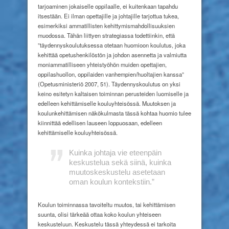
tarjoaminen jokaiselle oppilaalle, ei kuitenkaan tapahdu
itsestään. Ei ilman opettajille ja johtajille tarjottua tukea,
esimerkiksi ammatillisten kehittymismahdollisuuksien
muodossa. Tähän liittyen strategiassa todettiinkin, että
”täydennyskoulutuksessa otetaan huomioon koulutus, joka
kehittää opetushenkilöstön ja johdon asennetta ja valmiutta
moniammatilliseen yhteistyöhön muiden opettajien,
oppilashuollon, oppilaiden vanhempien/huoltajien kanssa”
(Opetusministeriö 2007, 51). Täydennyskoulutus on yksi
keino esitetyn kaltaisen toiminnan perusteiden luomiselle ja
edelleen kehittämiselle kouluyhteisössä. Muutoksen ja
koulunkehittämisen näkökulmasta tässä kohtaa huomio tulee
kiinnittää edellisen lauseen loppuosaan, edelleen
kehittämiselle kouluyhteisössä.
Kuinka johtaja vie eteenpäin
keskustelua sekä siinä, kuinka
muutoskeskustelu asetetaan
oman koulun kontekstiin.”
Koulun toiminnassa tavoiteltu muutos, tai kehittämisen
suunta, olisi tärkeää ottaa koko koulun yhteiseen
keskusteluun. Keskustelu tässä yhteydessä ei tarkoita