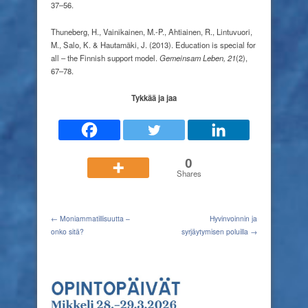
37–56.
Thuneberg, H., Vainikainen, M.-P., Ahtiainen, R., Lintuvuori,
M., Salo, K. & Hautamäki, J. (2013). Education is special for
all – the Finnish support model.
Gemeinsam Leben, 21
(2),
67–78.
Tykkää ja jaa
0
Shares
← Moniammatillisuutta –
Hyvinvoinnin ja
onko sitä?
syrjäytymisen poluilla →