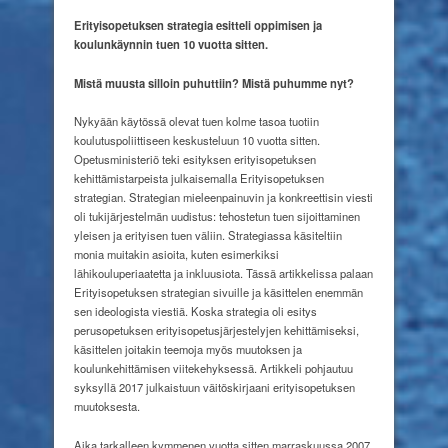
Erityisopetuksen
strategia
Erityisopetuksen strategia
esitteli oppimisen ja
–
koulunkäynnin
tuen 10 vuotta sitten.
mistä
puhumme
Mistä muusta
silloin puhuttiin?
Mistä puhumme nyt?
nyt?
Ny
kyään käytössä olevat tuen kolme tasoa tuotiin
koulutuspoliittiseen keskusteluun 10 vuotta sitten.
Opetusministeriö teki esityksen erityisopetuksen
kehittämistarpeista julkaisemalla Erityisopetuksen
strategian. Strategian mieleenpainuvin ja konkreettisin viesti
oli tukijärjestelmän uudistus: tehostetun tuen sijoittaminen
yleisen ja erityisen tuen väliin. Strategiassa käsiteltiin
monia muitakin asioita, kuten esimerkiksi
lähikouluperiaatetta ja inkluusiota. Tässä artikkelissa palaan
Erityisopetuksen strategian sivuille ja käsittelen enemmän
sen ideologista viestiä. Koska strategia oli esitys
perusopetuksen erityisopetusjärjestelyjen kehittämiseksi,
käsittelen joitakin teemoja myös muutoksen ja
koulunkehittämisen viitekehyksessä. Artikkeli pohjautuu
syksyllä 2017 julkaistuun väitöskirjaani erityisopetuksen
muutoksesta.
Aika tarkalleen kymmenen vuotta sitten marraskuussa 2007