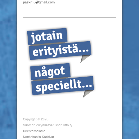
paskrilu@gmail.com
Copyright © 2026
Suomen erityiskasvatuksen liitto ry
Rekisteriseloste
Nettitehostin Kotisivut