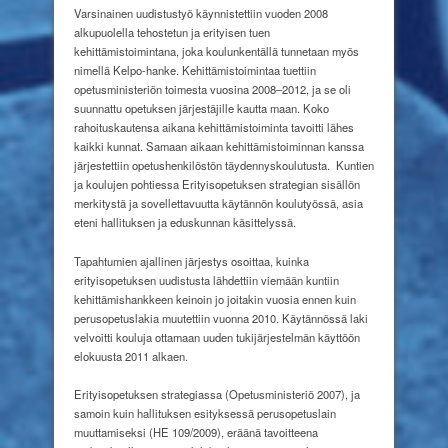
Varsinainen uudistustyö käynnistettiin vuoden 2008
alkupuolella tehostetun ja erityisen tuen
kehittämistoimintana, joka koulunkentällä tunnetaan myös
nimellä Kelpo-hanke. Kehittämistoimintaa tuettiin
opetusministeriön toimesta vuosina 2008–2012, ja se oli
suunnattu opetuksen järjestäjille kautta maan. Koko
rahoituskautensa aikana kehittämistoiminta tavoitti lähes
kaikki kunnat. Samaan aikaan kehittämistoiminnan kanssa
järjestettiin opetushenkilöstön täydennyskoulutusta.
Kuntien
ja koulujen pohtiessa Erityisopetuksen strategian sisällön
merkitystä ja sovellettavuutta käytännön koulutyössä, asia
eteni hallituksen ja eduskunnan käsittelyssä.
Tapahtumien ajallinen järjestys osoittaa, kuinka
erityisopetuksen uudistusta lähdettiin viemään kuntiin
kehittämishankkeen keinoin jo joitakin vuosia ennen kuin
perusopetuslakia muutettiin vuonna 2010. Käytännössä laki
velvoitti kouluja ottamaan uuden tukijärjestelmän käyttöön
elokuusta 2011 alkaen.
Erityisopetuksen strategiassa (Opetusministeriö 2007), ja
samoin kuin hallituksen esityksessä perusopetuslain
muuttamiseksi (HE 109/2009), eräänä tavoitteena