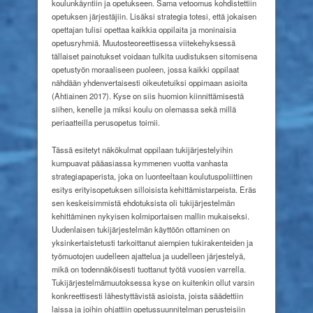
koulunkäyntiin ja opetukseen. Sama vetoomus kohdistettiin
opetuksen järjestäjiin. Lisäksi strategia totesi, että jokaisen
opettajan tulisi opettaa kaikkia oppilaita ja moninaisia
opetusryhmiä. Muutosteoreettisessa viitekehyksessä
tällaiset painotukset voidaan tulkita uudistuksen sitomisena
opetustyön moraaliseen puoleen, jossa kaikki oppilaat
nähdään yhdenvertaisesti oikeutetuiksi oppimaan asioita
(Ahtiainen 2017). Kyse on siis huomion kiinnittämisestä
siihen, kenelle ja miksi koulu on olemassa sekä millä
periaatteilla perusopetus toimii.
Tässä esitetyt näkökulmat oppilaan tukijärjestelyihin
kumpuavat pääasiassa kymmenen vuotta vanhasta
strategiapaperista, joka on luonteeltaan koulutuspoliittinen
esitys erityisopetuksen silloisista kehittämistarpeista. Eräs
sen keskeisimmistä ehdotuksista oli tukijärjestelmän
kehittäminen nykyisen kolmiportaisen mallin mukaiseksi.
Uudenlaisen tukijärjestelmän käyttöön ottaminen on
yksinkertaistetusti tarkoittanut aiempien tukirakenteiden ja
työmuotojen uudelleen ajattelua ja uudelleen järjestelyä,
mikä on todennäköisesti tuottanut työtä vuosien varrella.
Tukijärjestelmämuutoksessa kyse on kuitenkin ollut varsin
konkreettisesti lähestyttävistä asioista, joista säädettiin
laissa ja joihin ohjattiin opetussuunnitelman perusteisiin