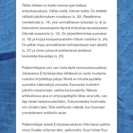
Tähän lehteen on koottu korona-ajan kattaus
erityiskasvatusta. Vähän sieltä, hieman tuolta. On tiedettä
väitöskirjatutkimuksen muodossa (s. 20), Readdrama-
menetelmää (s. 14), yksi ammattilainen työssään (s. 6) ja
kokonainen kansanopisto täynnä erityiskasvasvatukseeen
liittyvää osaamista (s. 10). On järjestötoimintaa suomeksi
(s. 18) ja kirjoja koulupoissaolohin liittyen ruotsiksi
(s. 24).
On pitkän linjan ammattilainen kolmiportaisen tuen äärellä
(s. 27) ja viime syksynä työelämänsä aloittanut
koulunkäyntiavustaja (s. 23).
Päätoimittajana voin vain iloita tästä monimuotoisuudesta.
Jokaisessa Erityiskasvatus-lehdessä on myös muutamia
ruotsiksi kirjoitettuja juttuja. Niistä on minulta pyydetty
suomeksi käännettyjä versioita. Kannustan kuitenkin
juttuihin tutustumaan, vaikka kouluruotsilla. Näissä
artikkeleissa asia on erityisopettajille lähes aina tuttu, sen
läpi rämpii tankeroruotsillakin. Sukunimestäni huolimatta
niin minäkin teen. Sitä mielihyvän määrää, kun huomaan
ymmärtäneeni artikkelin asian.
Päätoimittajan työstä Erityiskasvatuksen liitto halusi palkita
minut Vuoden erityinen teko -palkinnolla. Suuri kiitos! Kun