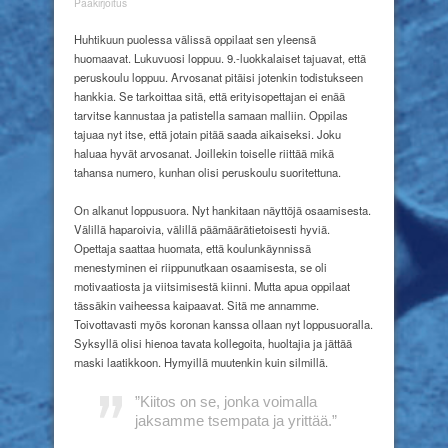
Loppusuora
Pääkirjoitus
Huhtikuun puolessa välissä oppilaat sen yleensä
huomaavat. Lukuvuosi loppuu. 9.-luokkalaiset tajuavat, että
peruskoulu loppuu. Arvosanat pitäisi jotenkin todistukseen
hankkia. Se tarkoittaa sitä, että erityisopettajan ei enää
tarvitse kannustaa ja patistella samaan malliin. Oppilas
tajuaa nyt itse, että jotain pitää saada aikaiseksi. Joku
haluaa hyvät arvosanat. Joillekin toiselle riittää mikä
tahansa numero, kunhan olisi peruskoulu suoritettuna.
On alkanut loppusuora. Nyt hankitaan näyttöjä osaamisesta.
Välillä haparoivia, välillä päämäärätietoisesti hyviä.
Opettaja saattaa huomata, että koulunkäynnissä
menestyminen ei riippunutkaan osaamisesta, se oli
motivaatiosta ja viitsimisestä kiinni. Mutta apua oppilaat
tässäkin vaiheessa kaipaavat. Sitä me annamme.
Toivottavasti myös koronan kanssa ollaan nyt loppusuoralla.
Syksyllä olisi hienoa tavata kollegoita, huoltajia ja jättää
maski laatikkoon. Hymyillä muutenkin kuin silmillä.
”Kiitos on se, jonka voimalla
jaksamme tsempata ja yrittää.”