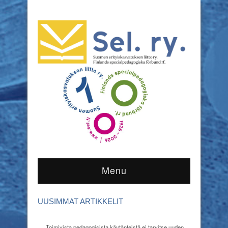
Menu
UUSIMMAT ARTIKKELIT
Toimivista pedagogisista käytänteistä ei tarvitse uuden