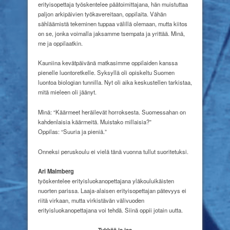
erityisopettaja työskentelee päätoimittajana, hän muistuttaa
paljon arkipäivien työkavereitaan, oppilaita. Vähän
sähläämistä tekeminen tuppaa välillä olemaan, mutta kiitos
on se, jonka voimalla jaksamme tsempata ja yrittää. Minä,
me ja oppilaatkin.
Kauniina kevätpäivänä matkasimme oppilaiden kanssa
pienelle luontoretkelle. Syksyllä oli opiskeltu Suomen
luontoa biologian tunnilla. Nyt oli aika keskustellen tarkistaa,
mitä mieleen oli jäänyt.
Minä: “Käärmeet heräilevät
horroksesta. Suomessahan on
kahdenlaisia käärmeitä.
Muistako millaisia?”
Oppilas: “Suuria ja pieniä.”
Onneksi peruskoulu ei vielä tänä vuonna tullut suoritetuksi.
Ari Malmberg
työskentelee erityisluokanopettajana yläkouluikäisten
nuorten parissa. Laaja-alaisen erityisopettajan pätevyys ei
riitä virkaan, mutta virkistävän välivuoden
erityisluokanopettajana voi tehdä. Siinä oppii jotain uutta.