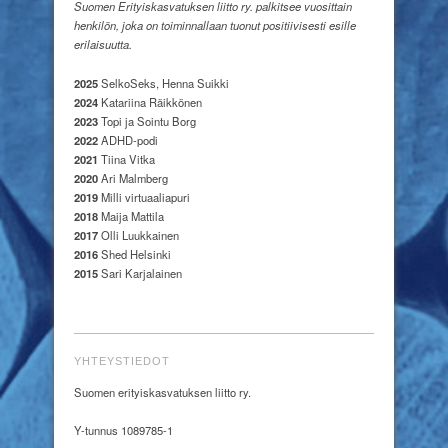
Suomen Erityiskasvatuksen liitto ry. palkitsee vuosittain
henkilön, joka on toiminnallaan tuonut positiivisesti esille
erilaisuutta.
2025
SelkoSeks, Henna Suikki
2024
Katariina Räikkönen
2023
Topi ja Sointu Borg
2022
ADHD-podi
2021
Tiina Vitka
2020
Ari Malmberg
2019
Milli virtuaaliapuri
2018
Maija Mattila
2017
Olli Luukkainen
2016
Shed Helsinki
2015
Sari Karjalainen
YHTEYSTIEDOT
Suomen erityiskasvatuksen liitto ry.
Y-tunnus 1089785-1