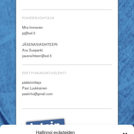
PUHEENJOHTAJA
Miia Immonen
pj@sel.fi
JÄSENASIASIHTEERI
Anu Suopanki
jasensihteeri@sel.fi
ERITYISKASVATUSLEHTI
päätoimittaja
Pasi Luukkainen
paskrilu@gmail.com
Hallinnoi evästeiden