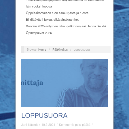
lain vuoksi luopua
Oppilaskohtaisen tuen asiakirjasta ja tuesta
Ei riittävästi tukea, eikä ainakaan heti
Vuoden 2025 erityinen teko -palkinnon sai Henna Suikki
Opintopäivät 2026
Browse:
Home
/
Pääkirjoitus
/
Loppusuora
LOPPUSUORA
artikkelissa
Jani Käsmä
/
10.5.2021
/
Kommentit pois päältä
/