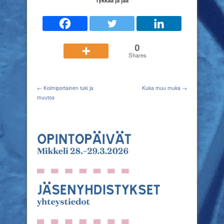
Tykkää ja jaa
0
Shares
← Kolmiportainen tuki ja
Kuka muu muka →
muutos