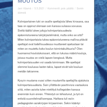
MUUTOS
artikkelissa
Jani Käsmä
/
5.5.2021
/
Kommentit pois päältä
/
Sorvin
Kolmiportainen
äärestä
tuki
ja
Kolmiportainen tuki on osalle opettajista lähes kirosana, osa
muutos
taas on oppinut olemaan sen kanssa sulassa sovussa.
Sieltä täältä lukee juttuja kolmiportaisuudesta
epäonnistuneena tukijärjestelmänä, mutta onko se sitä?
Miten kolmiportaista tukea epäonnistuneena mallina pitävät
opettajat ovat todellisuudessa muuttaneet opetustaan tai
miten on muutettu koko koulun toimintakulttuuria? Olen
huomannut koulutuksissani, että on lukuisa määrä kouluja,
joissa muutos on vielä lapsen kengissä. Mutta
kolmiportaisuuden voi saada toimimaan. Me opettajat
olemme koulussa lasten takia, lapset eivät tule kouluun
meidän takiamme.
Kysyin muutama vuosi sitten muutamilta opettajilta ajatuksia
kolmiportaisuudesta. Sain yllättävän positiivisia vastauksia
siitä, miten asioita tulee mietittyä kollegoiden kanssa
enemmän kuin ennen. Yhteistyö on tehostunut, ja työ on
entistä suunnitelmallisempaa. Haittana tuli esiin
pedagogisten asiakirjojen kirjaaminen. Sekin kääntyi