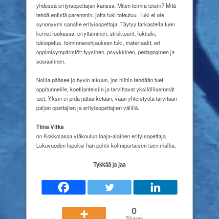
yhdessä erityisopettajan kanssa. Miten toimia toisin? Mitä
tehdä entistä paremmin, jotta tuki toteutuu. Tuki ei ole
synonyymi sanalle erityisopettaja. Täytyy tarkastella tuen
keinot luokassa: eriyttäminen, struktuurit, lukituki,
tukiopetus, toiminnanohjauksen tuki, materiaalit, eri
oppimisympäristöt: fyysinen, psyykkinen, pedagoginen ja
sosiaalinen.
Noilla pääsee jo hyvin alkuun, jos niihin tehdään tuet
oppitunneille, koetilanteisiin ja tarvittavat yksilöllisemmät
tuet. Yksin ei pidä jättää ketään, vaan yhteistyötä tarvitaan
paljon opettajien ja erityisopettajien välillä.
Tiina Vitka
on Kokkolassa yläkoulun laaja-alainen erityisopettaja.
Lukuvuoden lopuksi hän pohtii kolmiportaisen tuen mallia.
Tykkää ja jaa
0
Shares