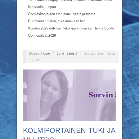
lain vuoksi luopua
Oppilaskohtaisen tuen asiakirjasta ja tuesta
Ei riittävästi tukea, eikä ainakaan heti
Vuoden 2025 erityinen teko -palkinnon sai Henna Suikki
Opintopäivät 2026
Browse:
Home
/
Sorvin äärestä
/
Kolmiportainen tuki ja
muutos
KOLMIPORTAINEN TUKI JA