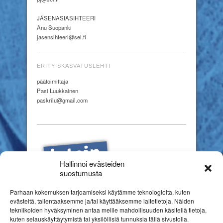
JÄSENASIASIHTEERI
Anu Suopanki
jasensihteeri@sel.fi
ERITYISKASVATUSLEHTI
päätoimittaja
Pasi Luukkainen
paskrilu@gmail.com
Hallinnoi evästeiden
suostumusta
Parhaan kokemuksen tarjoamiseksi käytämme teknologioita, kuten
evästeitä, tallentaaksemme ja/tai käyttääksemme laitetietoja. Näiden
tekniikoiden hyväksyminen antaa meille mahdollisuuden käsitellä tietoja,
kuten selauskäyttäytymistä tai yksilöllisiä tunnuksia tällä sivustolla.