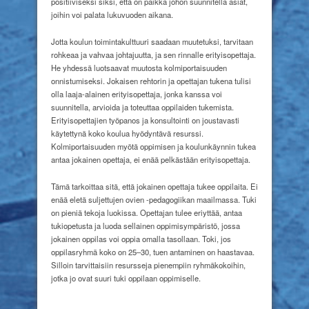
positiiviseksi siksi, että on paikka johon suunnitella asiat,
joihin voi palata lukuvuoden aikana.
Jotta koulun toimintakulttuuri saadaan muutetuksi, tarvitaan
rohkeaa ja vahvaa johtajuutta, ja sen rinnalle erityisopettaja.
He yhdessä luotsaavat muutosta kolmiportaisuuden
onnistumiseksi. Jokaisen rehtorin ja opettajan tukena tulisi
olla laaja-alainen erityisopettaja, jonka kanssa voi
suunnitella, arvioida ja toteuttaa oppilaiden tukemista.
Erityisopettajien työpanos ja konsultointi on joustavasti
käytettynä koko koulua hyödyntävä resurssi.
Kolmiportaisuuden myötä oppimisen ja koulunkäynnin tukea
antaa jokainen opettaja, ei enää pelkästään erityisopettaja.
Tämä tarkoittaa sitä, että jokainen opettaja tukee oppilaita. Ei
enää eletä suljettujen ovien -pedagogiikan maailmassa. Tuki
on pieniä tekoja luokissa. Opettajan tulee eriyttää, antaa
tukiopetusta ja luoda sellainen oppimisympäristö, jossa
jokainen oppilas voi oppia omalla tasollaan. Toki, jos
oppilasryhmä koko on 25–30, tuen antaminen on haastavaa.
Silloin tarvittaisiin resursseja pienempiin ryhmäkokoihin,
jotka jo ovat suuri tuki oppilaan oppimiselle.