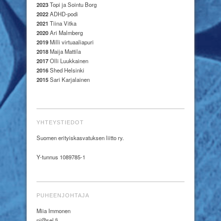
2023
Topi ja Sointu Borg
2022
ADHD-podi
2021
Tiina Vitka
2020
Ari Malmberg
2019
Milli virtuaaliapuri
2018
Maija Mattila
2017
Olli Luukkainen
2016
Shed Helsinki
2015
Sari Karjalainen
YHTEYSTIEDOT
Suomen erityiskasvatuksen liitto ry.
Y-tunnus 1089785-1
PUHEENJOHTAJA
Miia Immonen
pj@sel.fi