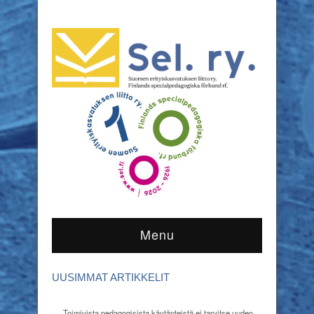
Menu
UUSIMMAT ARTIKKELIT
Toimivista pedagogisista käytänteistä ei tarvitse uuden