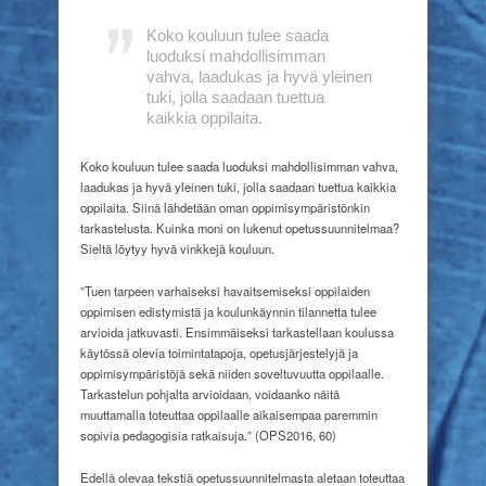
Koko kouluun tulee saada
luoduksi mahdollisimman
vahva,
laadukas ja hyvä yleinen
tuki, jolla saadaan tuettua
kaikkia oppilaita.
Koko kouluun tulee saada luoduksi mahdollisimman vahva,
laadukas ja hyvä yleinen tuki, jolla saadaan tuettua kaikkia
oppilaita. Siinä lähdetään oman oppimisympäristönkin
tarkastelusta. Kuinka moni on lukenut opetussuunnitelmaa?
Sieltä löytyy hyvä vinkkejä kouluun.
”Tuen tarpeen varhaiseksi havaitsemiseksi oppilaiden
oppimisen edistymistä ja koulunkäynnin tilannetta tulee
arvioida jatkuvasti. Ensimmäiseksi tarkastellaan koulussa
käytössä olevia toimintatapoja, opetusjärjestelyjä ja
oppimisympäristöjä sekä niiden soveltuvuutta oppilaalle.
Tarkastelun pohjalta arvioidaan, voidaanko näitä
muuttamalla toteuttaa oppilaalle aikaisempaa paremmin
sopivia pedagogisia ratkaisuja.” (OPS2016, 60)
Edellä olevaa tekstiä opetussuunnitelmasta aletaan toteuttaa