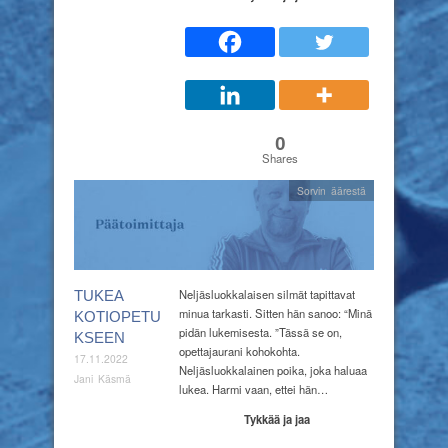
0
Shares
Sorvin äärestä
Neljäsluokkalaisen silmät tapittavat
TUKEA
minua tarkasti. Sitten hän sanoo: “Minä
KOTIOPETU
pidän lukemisesta. ”Tässä se on,
KSEEN
opettajaurani kohokohta.
17.11.2022
Neljäsluokkalainen poika, joka haluaa
Jani Käsmä
lukea. Harmi vaan, ettei hän…
Tykkää ja jaa