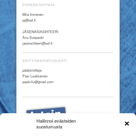
PUHEENJOHTAJA
Miia Immonen
pj@sel.fi
JÄSENASIASIHTEERI
Anu Suopanki
jasensihteeri@sel.fi
ERITYISKASVATUSLEHTI
päätoimittaja
Pasi Luukkainen
paskrilu@gmail.com
Hallinnoi evästeiden
suostumusta