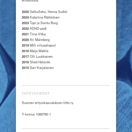
erilaisuutta.
2025
SelkoSeks, Henna Suikki
2024
Katariina Räikkönen
2023
Topi ja Sointu Borg
2022
ADHD-podi
2021
Tiina Vitka
2020
Ari Malmberg
2019
Milli virtuaaliapuri
2018
Maija Mattila
2017
Olli Luukkainen
2016
Shed Helsinki
2015
Sari Karjalainen
YHTEYSTIEDOT
Suomen erityiskasvatuksen liitto ry.
Y-tunnus 1089785-1