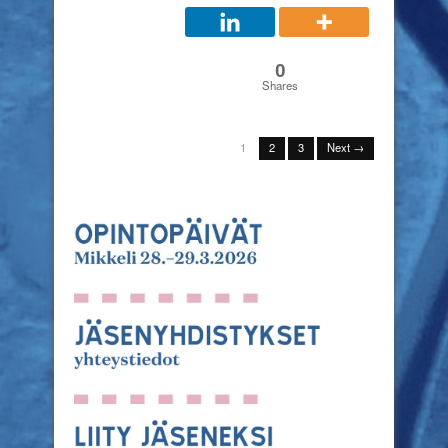
0
Shares
1
2
3
Next →