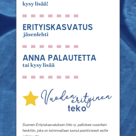
Suomen Erityiskasvatuksen liitto ry. palkitsee vuosittain
henkilön, joka on toiminnallaan tuonut positiivisesti esille