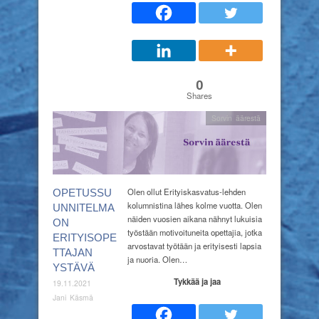
0
Shares
Sorvin äärestä
Olen ollut Erityiskasvatus-lehden
OPETUSSU
kolumnistina lähes kolme vuotta. Olen
UNNITELMA
näiden vuosien aikana nähnyt lukuisia
ON
työstään motivoituneita opettajia, jotka
ERITYISOPE
arvostavat työtään ja erityisesti lapsia
TTAJAN
ja nuoria. Olen…
YSTÄVÄ
Tykkää ja jaa
19.11.2021
Jani Käsmä