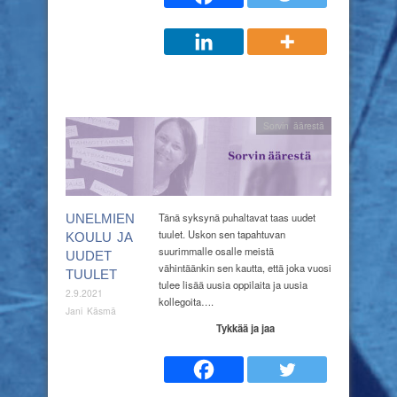
Sorvin äärestä
Tänä syksynä puhaltavat taas uudet
UNELMIEN
tuulet. Uskon sen tapahtuvan
KOULU JA
suurimmalle osalle meistä
UUDET
vähintäänkin sen kautta, että joka vuosi
TUULET
tulee lisää uusia oppilaita ja uusia
2.9.2021
kollegoita….
Jani Käsmä
Tykkää ja jaa