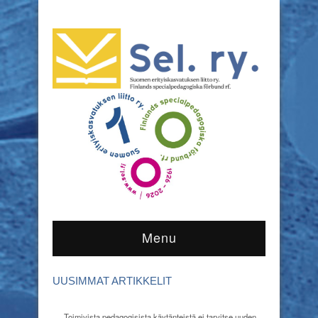
Menu
UUSIMMAT ARTIKKELIT
Toimivista pedagogisista käytänteistä ei tarvitse uuden