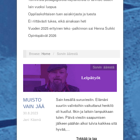
lain vuoksi luopua
Oppilaskohtaisen tuen asiakirjasta ja tuesta
Ei riittävästi tukea, eikä ainakaan heti
Vuoden 2025 erityinen teko -palkinnon sai Henna Suikki
Opintopäivät 2026
Browse:
Home
/
Sorvin äärestä
Sorvin äärestä
Sain kesällä suruviestin. Elämäni
MUISTO
suuriin valintoihin vaikuttanut henkilö
VAIN JÄÄ
oli kuollut. Itkin ja laitoin lampukkaan
30.8.2023
tulen. Päivä viestin saapumisen
Jani Käsmä
jälkeen päähän alkoi tulvia kaikkea sitä
hyvää,…
Tykkää ja jaa