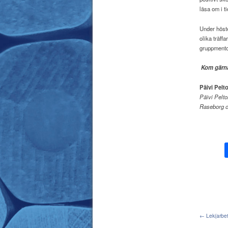
läsa om i t
Under höste
olika träff
gruppmentor
Kom gärn
Päivi Pelto
Päivi Pelto
Raseborg oc
← Lek(arbet