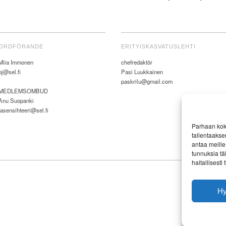
ORDFÖRANDE
ERITYISKASVATUSLEHTI
Miia Immonen
chefredaktör
pj@sel.fi
Pasi Luukkainen
paskrilu@gmail.com
MEDLEMSOMBUD
Anu Suopanki
jasensihteeri@sel.fi
Parhaan kok
tallentaakse
antaa meille 
tunnuksia tä
haitallisesti
H