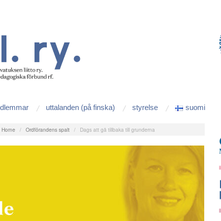
edlemmar
uttalanden (på finska)
styrelse
suomi
:
Home
/
Ordförandens spalt
/
Dags att gå tillbaka till grunderna