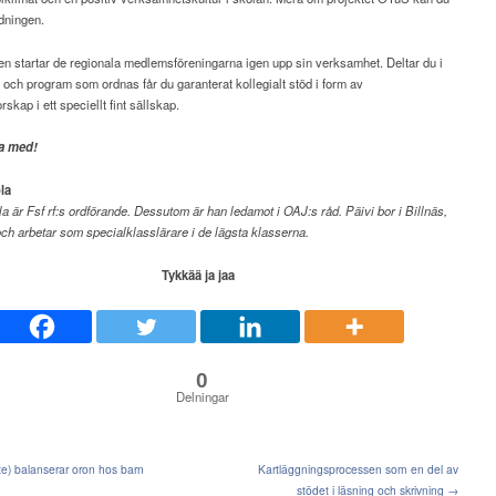
idningen.
n startar de regionala medlemsföreningarna igen upp sin verksamhet. Deltar du i
ar och program som ordnas får du garanterat kollegialt stöd i form av
skap i ett speciellt fint sällskap.
a
med!
la
la är Fsf rf:s ordförande. Dessutom är han ledamot i OAJ:s råd. Päivi bor i Billnäs,
h arbetar som specialklasslärare i de lägsta klasserna.
Tykkää ja jaa
0
Delningar
e) balanserar oron hos barn
Kartläggningsprocessen som en del av
stödet i läsning och skrivning →