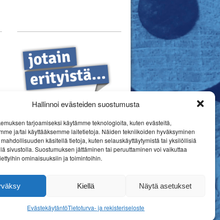
Hallinnoi evästeiden suostumusta
emuksen tarjoamiseksi käytämme teknologioita, kuten evästeitä,
mme ja/tai käyttääksemme laitetietoja. Näiden tekniikoiden hyväksyminen
mahdollisuuden käsitellä tietoja, kuten selauskäyttäytymistä tai yksilöllisiä
llä sivustolla. Suostumuksen jättäminen tai peruuttaminen voi vaikuttaa
 tiettyihin ominaisuuksiin ja toimintoihin.
yväksy
Kiellä
Näytä asetukset
Evästekäytäntö
Tietoturva- ja rekisteriseloste