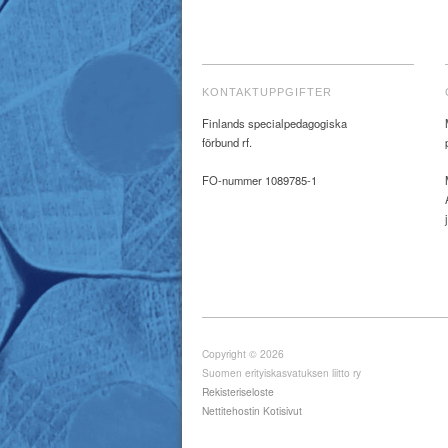
KONTAKTUPPGIFTER
Finlands specialpedagogiska
förbund rf.
FO-nummer 1089785-1
Copyright © 2026
Suomen erityiskasvatuksen liitto ry
Rekisteriseloste
Nettitehostin Kotisivut