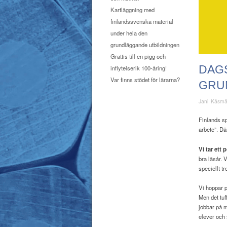
Kartläggning med
finlandssvenska material
under hela den
grundläggande utbildningen
Grattis till en pigg och
DAGS
inflytelserik 100-åring!
Var finns stödet för lärarna?
GRU
Jani Käsm
Finlands s
arbete”. Där
Vi tar ett
bra läsår. 
speciellt tr
Vi hoppar p
Men det tuf
jobbar på 
elever och 