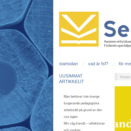
startsidan
vad är fsf?
för m
UUSIMMAT
Browse
ARTIKKELIT
Man behöver inte överge
fungerande pedagogiska
arbetssätt på grund av den
nya lagen
Min väg framåt – reflektioner
och insikter