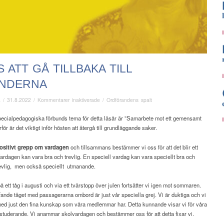
 ATT GÅ TILLBAKA TILL
NDERNA
för
ä
/
31.8.2022
/
Kommentarer inaktiverade
/
Ordförandens spalt
Dags
att
pecialpedagogiska förbunds tema för detta läsår är ”Samarbete mot ett gemensamt
gå
för är det viktigt inför hösten att återgå till grundläggande saker.
tillbaka
till
 positivt grepp om vardagen
och tillsammans bestämmer vi oss för att det blir ett
grunderna
Vardagen kan vara bra och trevlig. En speciell vardag kan vara speciellt bra och
evlig,
men också speciellt
utmanande.
å ett tåg i augusti och via ett tvärstopp över julen fortsätter vi igen mot sommaren.
fande tåget med passagerarna ombord är just vår speciella grej. Vi är duktiga och vi
med just den fina kunskap som våra medlemmar har. Detta kunnande visar vi för våra
studerande. Vi anammar skolvardagen och bestämmer oss för att detta fixar vi.