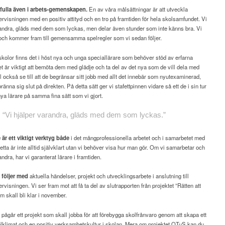
efulla även i arbets-gemenskapen.
En av våra målsättningar är att utveckla
rvisningen med en positiv attityd och en tro på framtiden för hela skolsamfundet. Vi
randra, gläds med dem som lyckas, men delar även stunder som inte känns bra. Vi
 och kommer fram till gemensamma spelregler som vi sedan följer.
olor finns det i höst nya och unga speciallärare som behöver stöd av erfarna
et är viktigt att bemöta dem med glädje och ta del av det nya som de vill dela med
ll också se till att de begränsar sitt jobb med allt det innebär som nyutexaminerad,
 bränna sig slut på direkten. På detta sätt ger vi stafettpinnen vidare så ett de i sin tur
ya lärare på samma fina sätt som vi gjort.
“Vi hjälper
varandra,
gläds med dem
som lyckas.”
är ett viktigt verktyg både
i det mångprofessionella arbetet och i samarbetet med
ta är inte alltid självklart utan vi behöver visa hur man gör. Om vi samarbetar och
andra, har vi garanterat lärare i framtiden.
följer med
aktuella händelser, projekt och utvecklingsarbete i anslutning till
rvisningen. Vi ser fram mot att få ta del av slutrapporten från projektet ”Rätten att
om skall bli klar i november.
let pågår ett projekt som skall jobba för att förebygga skolfrånvaro genom att skapa ett
olklimat och en positiv verksamhetskultur i skolan. Mera om projektet OTuS kan du