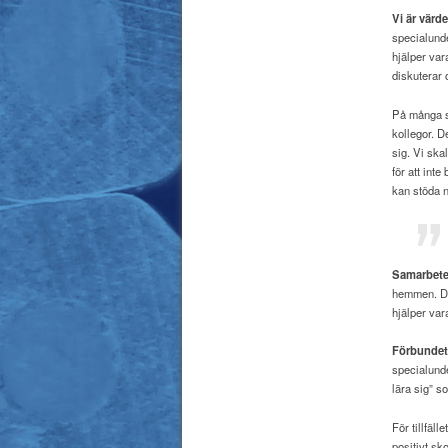
Vi är värd
specialunde
hjälper va
diskuterar
På många sk
kollegor. D
sig. Vi ska
för att inte
kan stöda n
Samarbete 
hemmen. Det
hjälper var
Förbundet 
specialunde
lära sig” s
För tillfäl
positivt sk