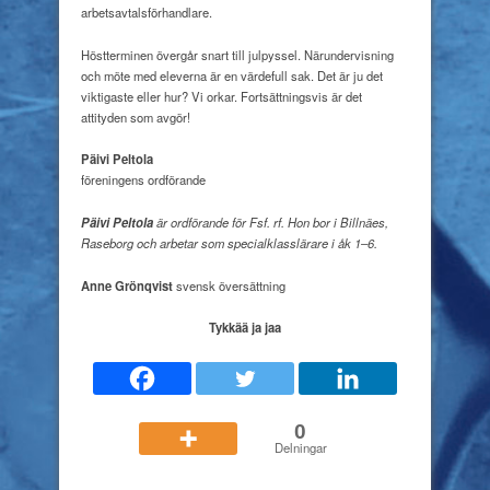
arbetsavtalsförhandlare.
Höstterminen övergår snart till julpyssel. Närundervisning
och möte med eleverna är en värdefull sak. Det är ju det
viktigaste eller hur? Vi orkar. Fortsättningsvis är det
attityden som avgör!
Päivi Peltola
föreningens ordförande
Päivi Peltola
är ordförande för Fsf. rf.
Hon bor i Billnäes,
Raseborg och arbetar som specialklasslärare i åk 1–6.
Anne Grönqvist
svensk översättning
Tykkää ja jaa
0
Delningar