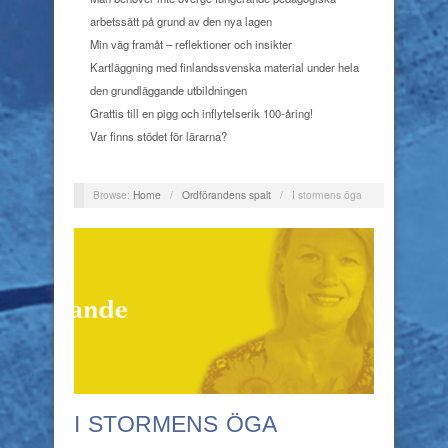
arbetssätt på grund av den nya lagen
Min väg framåt – reflektioner och insikter
Kartläggning med finlandssvenska material under hela
den grundläggande utbildningen
Grattis till en pigg och inflytelserik 100-åring!
Var finns stödet för lärarna?
Browse:
Home
/
Ordförandens spalt
/
I stormens öga
I STORMENS ÖGA