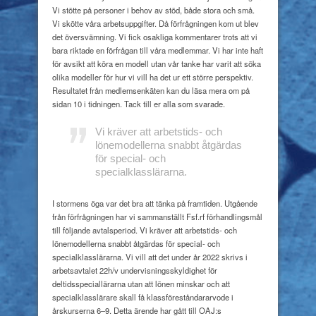
Vi stötte på personer i behov av stöd, både stora och små.
Vi skötte våra arbetsuppgifter. Då förfrågningen kom ut blev
det översvämning. Vi fick osakliga kommentarer trots att vi
bara riktade en förfrågan till våra medlemmar. Vi har inte haft
för avsikt att köra en modell utan vår tanke har varit att söka
olika modeller för hur vi vill ha det ur ett större perspektiv.
Resultatet från medlemsenkäten kan du läsa mera om på
sidan 10 i tidningen. Tack till er alla som svarade.
Vi kräver att arbetstids- och
lönemodellerna snabbt åtgärdas
för special- och
specialklasslärarna.
I stormens öga var det bra att tänka på framtiden. Utgående
från förfrågningen har vi sammanställt Fsf.rf förhandlingsmål
till följande avtalsperiod. Vi kräver att arbetstids- och
lönemodellerna snabbt åtgärdas för special- och
specialklasslärarna. Vi vill att det under år 2022 skrivs i
arbetsavtalet 22h/v undervisningsskyldighet för
deltidsspeciallärarna utan att lönen minskar och att
specialklasslärare skall få klassföreståndararvode i
årskurserna 6–9. Detta ärende har gått till OAJ:s