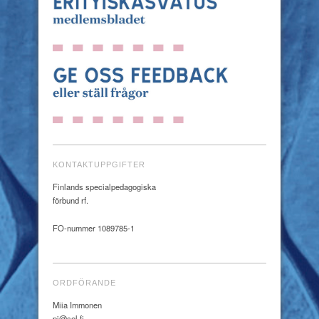
KONTAKTUPPGIFTER
Finlands specialpedagogiska
förbund rf.
FO-nummer 1089785-1
ORDFÖRANDE
Miia Immonen
pj@sel.fi