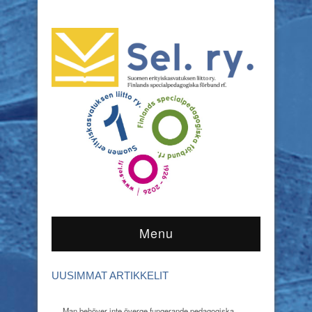
Menu
UUSIMMAT ARTIKKELIT
Man behöver inte överge fungerande pedagogiska