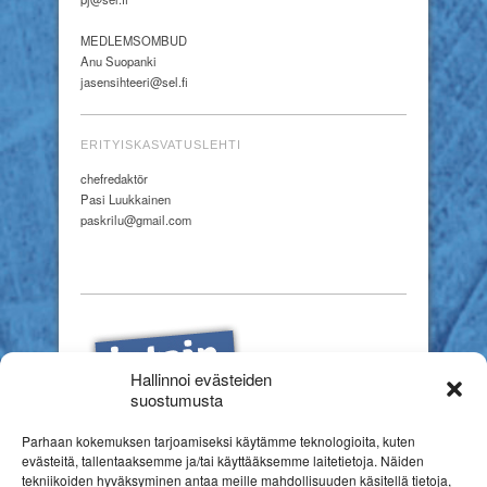
MEDLEMSOMBUD
Anu Suopanki
jasensihteeri@sel.fi
ERITYISKASVATUSLEHTI
chefredaktör
Pasi Luukkainen
paskrilu@gmail.com
Hallinnoi evästeiden
suostumusta
Parhaan kokemuksen tarjoamiseksi käytämme teknologioita, kuten
evästeitä, tallentaaksemme ja/tai käyttääksemme laitetietoja. Näiden
tekniikoiden hyväksyminen antaa meille mahdollisuuden käsitellä tietoja,