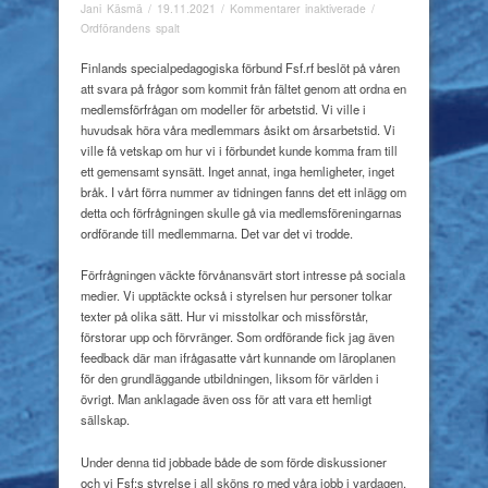
för
Jani Käsmä
/
19.11.2021
/
Kommentarer inaktiverade
/
I
Ordförandens spalt
stormens
öga
Finlands specialpedagogiska förbund Fsf.rf beslöt på våren
att svara på frågor som kommit från fältet genom att ordna en
medlemsförfrågan om modeller för arbetstid. Vi ville i
huvudsak höra våra medlemmars åsikt om årsarbetstid. Vi
ville få vetskap om hur vi i förbundet kunde komma fram till
ett gemensamt synsätt. Inget annat, inga hemligheter, inget
bråk. I vårt förra nummer av tidningen fanns det ett inlägg om
detta och förfrågningen skulle gå via medlemsföreningarnas
ordförande till medlemmarna. Det var det vi trodde.
Förfrågningen väckte förvånansvärt stort intresse på sociala
medier. Vi upptäckte också i styrelsen hur personer tolkar
texter på olika sätt. Hur vi misstolkar och missförstår,
förstorar upp och förvränger. Som ordförande fick jag även
feedback där man ifrågasatte vårt kunnande om läroplanen
för den grundläggande utbildningen, liksom för världen i
övrigt. Man anklagade även oss för att vara ett hemligt
sällskap.
Under denna tid jobbade både de som förde diskussioner
och vi Fsf:s styrelse i all sköns ro med våra jobb i vardagen.