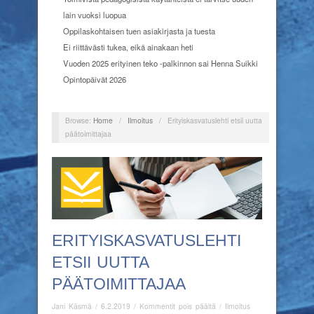
lain vuoksi luopua
Oppilaskohtaisen tuen asiakirjasta ja tuesta
Ei riittävästi tukea, eikä ainakaan heti
Vuoden 2025 erityinen teko -palkinnon sai Henna Suikki
Opintopäivät 2026
Browse:
Home
/
Ilmoitus
/
Erityiskasvatuslehti etsii uutta
päätoimittajaa
ERITYISKASVATUSLEHTI
ETSII UUTTA
PÄÄTOIMITTAJAA
artikkelissa
Jani Käsmä
/
6.2.2019
/
Kommentit pois päältä
/
Ilmoitus