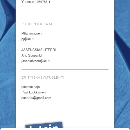
Y-tunnus 1089785-1
PUHEENJOHTAJA
Miia Immonen
pj@sel.fi
JÄSENASIASIHTEERI
Anu Suopanki
jasensihteeri@sel.fi
ERITYISKASVATUSLEHTI
päätoimittaja
Pasi Luukkainen
paskrilu@gmail.com