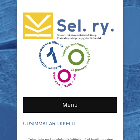
Menu
UUSIMMAT ARTIKKELIT
Toimivista pedagogisista käytänteistä ei tarvitse uuden