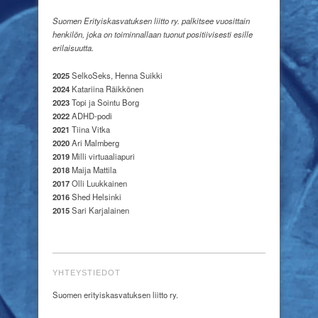
Suomen Erityiskasvatuksen liitto ry. palkitsee vuosittain
henkilön, joka on toiminnallaan tuonut positiivisesti esille
erilaisuutta.
2025
SelkoSeks, Henna Suikki
2024
Katariina Räikkönen
2023
Topi ja Sointu Borg
2022
ADHD-podi
2021
Tiina Vitka
2020
Ari Malmberg
2019
Milli virtuaaliapuri
2018
Maija Mattila
2017
Olli Luukkainen
2016
Shed Helsinki
2015
Sari Karjalainen
YHTEYSTIEDOT
Suomen erityiskasvatuksen liitto ry.