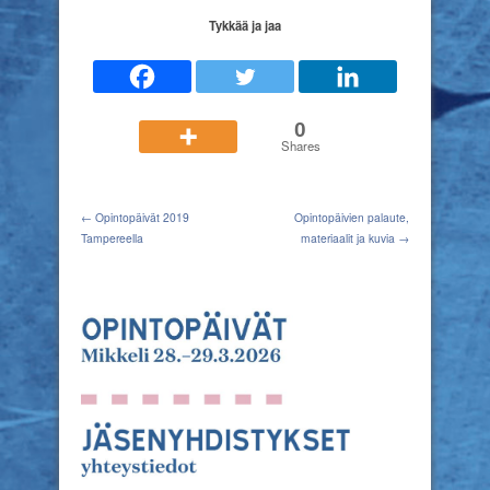
Tykkää ja jaa
0
Shares
← Opintopäivät 2019
Opintopäivien palaute,
Tampereella
materiaalit ja kuvia →