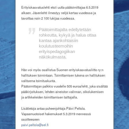
Erityiskasvatuslehti
etsii
Erityiskasvatuslehti etsii uutta päätoimittajaa 6.5.2019
uutta
alkaen. Jäsenlehti ilmestyy neljä kertaa vuodessa ja
päätoimittajaa
tavoittaa noin 2 100 lukijaa vuodessa.
Päätoimittajalta edellytetään
rohkeutta, kykyä ja halua ottaa
kantaa ajankohtaisiin
koulutusteemoihin
erityispedagogiikan
näkökulmasta.
Hän voi myös osallistua Suomen erityiskasvatusliitto ry:n
hallituksen toimintaan. Toimittamisen tukena on hallituksen
valitsema toimituskunta.
Päätoimittajan palkkio vuodelle 505 euroa/lehti, joka sisältää
pääkirjoituksen, lehden aineiston valinnan, oikolukemisen
ja artikkeleiden toimittamisen taittajalla.
Lisätietoja antaa puheenjohtaja Päivi Peltola.
Vapaamuotoiset hakemukset 5.3.2019 mennessä
osoitteeseen
paivi.peltola@sel.fi