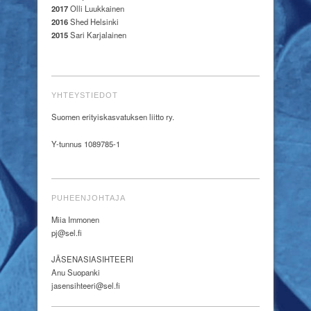
2017
Olli Luukkainen
2016
Shed Helsinki
2015
Sari Karjalainen
YHTEYSTIEDOT
Suomen erityiskasvatuksen liitto ry.
Y-tunnus 1089785-1
PUHEENJOHTAJA
Miia Immonen
pj@sel.fi
JÄSENASIASIHTEERI
Anu Suopanki
jasensihteeri@sel.fi