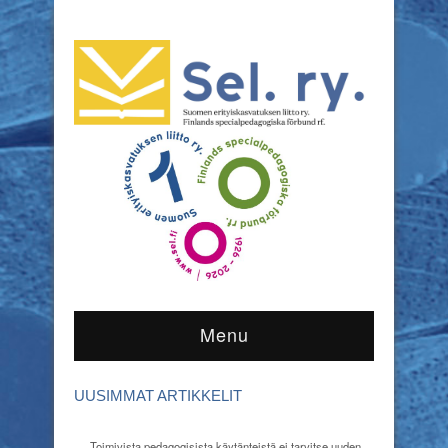
Menu
UUSIMMAT ARTIKKELIT
Toimivista pedagogisista käytänteistä ei tarvitse uuden