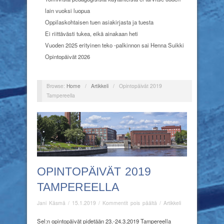
lain vuoksi luopua
Oppilaskohtaisen tuen asiakirjasta ja tuesta
Ei riittävästi tukea, eikä ainakaan heti
Vuoden 2025 erityinen teko -palkinnon sai Henna Suikki
Opintopäivät 2026
Browse:
Home
/
Artikkeli
/
Opintopäivät 2019
Tampereella
OPINTOPÄIVÄT 2019
TAMPEREELLA
artikkelissa
Jani Käsmä
/
15.1.2019
/
Kommentit pois päältä
/
Artikkeli
Opintopäivät
2019
Sel:n opintopäivät pidetään 23.-24.3.2019 Tampereella