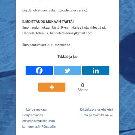
Tampereella
Löydät ohjelman
tästä.
(tulostettava versio).
ILMOITTAUDU MUKAAN TÄSTÄ!
Ilmoittaudu mukaan
tästä.
Kysymyksissä ota yhteyttä pj.
Hannele Telenius, hanneletelenius@gmail.com
Ilmoittautumiset 23.2. mennessä.
Tykkää ja jaa
0
Shares
← Lähde mukaan:
Erityiskasvatuslehti etsii
Pohjoismaiden
uutta päätoimittajaa →
erityiskasvatuksen liiton
konferenssiin Färsaarille