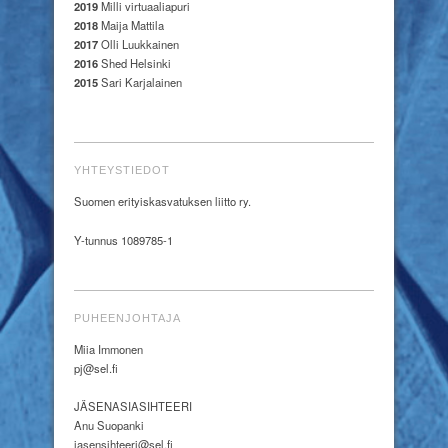
2019
Milli virtuaaliapuri
2018
Maija Mattila
2017
Olli Luukkainen
2016
Shed Helsinki
2015
Sari Karjalainen
YHTEYSTIEDOT
Suomen erityiskasvatuksen liitto ry.
Y-tunnus 1089785-1
PUHEENJOHTAJA
Miia Immonen
pj@sel.fi
JÄSENASIASIHTEERI
Anu Suopanki
jasensihteeri@sel.fi