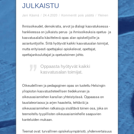
JULKAISTU
artikkelissa
Jani Käsmä
/
24.4.2020
/
Kommentit pois päältä
/
Yleinen
Perus-
ja
Ihmisoikeudet, demokratia, arvot ja dialogi kasvatuksessa -
ihmisoikeuksia
hankkeessa on julkaistu perus- ja ihmisoikeuksia opetus- ja
opetus-
kasvatusalalla käsittelevä opas alan opiskelijoille ja
ja
asiantuntijoille. Siitä hyötyvät kaikki kasvatusalan toimijat,
kasvatusalalla
mutta erityisesti opettajaksi opiskelevat, opettajat,
käsittelevä
opettajankouluttajat ja opetustoimen johto.
opas
julkaistu
Oppaasta hyötyvät kaikki
kasvatusalan toimijat.
Oikeudellinen ja pedagoginen opas on tuotettu Helsingin
yliopiston kasvatustieteellisen tiedekunnan ja
oikeusasiamiehen kanslian yhteistyössä. Oppaassa on
taustateoriaosa ja arjen haasteita, tehtäviä ja
oikeusasiamiehen ratkaisuja sisältävä toinen osa, joka on
teemoiteltu tyypillisten oikeusasiamiehelle saapuvien
kanteluiden mukaan.
Teemat ovat: turvallinen opiskeluympäristö, yhdenvertaisuus