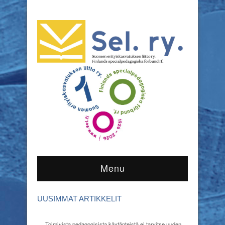
Menu
UUSIMMAT ARTIKKELIT
Toimivista pedagogisista käytänteistä ei tarvitse uuden