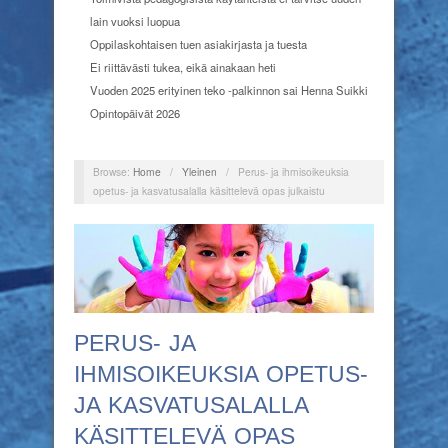
lain vuoksi luopua
Oppilaskohtaisen tuen asiakirjasta ja tuesta
Ei riittävästi tukea, eikä ainakaan heti
Vuoden 2025 erityinen teko -palkinnon sai Henna Suikki
Opintopäivät 2026
Browse:
Home
/
Yleinen
/
Perus- ja ihmisoikeuksia
opetus- ja kasvatusalalla käsittelevä opas julkaistu
PERUS- JA
IHMISOIKEUKSIA OPETUS-
JA KASVATUSALALLA
KÄSITTELEVÄ OPAS