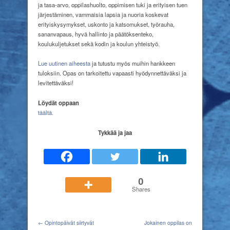
ja tasa-arvo, oppilashuolto, oppimisen tuki ja erityisen tuen
järjestäminen, vammaisia lapsia ja nuoria koskevat
erityiskysymykset, uskonto ja katsomukset, työrauha,
sananvapaus, hyvä hallinto ja päätöksenteko,
koulukuljetukset sekä kodin ja koulun yhteistyö.
Lue uutinen aiheesta
ja tutustu myös muihin hankkeen
tuloksiin. Opas on tarkoitettu vapaasti hyödynnettäväksi ja
levitettäväksi!
Löydät oppaan
täältä.
Tykkää ja jaa
0
Shares
← Opintopäivät siirtyvät
Jokainen oppilas on