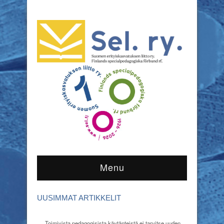
Menu
UUSIMMAT ARTIKKELIT
Toimivista pedagogisista käytänteistä ei tarvitse uuden