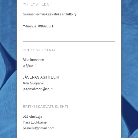
YHTEYSTIEDOT
Suomen erityiskasvatuksen liitto ry.
Y-tunnus 1089785-1
PUHEENJOHTAJA
Miia Immonen
pj@sel.fi
JÄSENASIASIHTEERI
Anu Suopanki
jasensihteeri@sel.fi
ERITYISKASVATUSLEHTI
päätoimittaja
Pasi Luukkainen
paskrilu@gmail.com