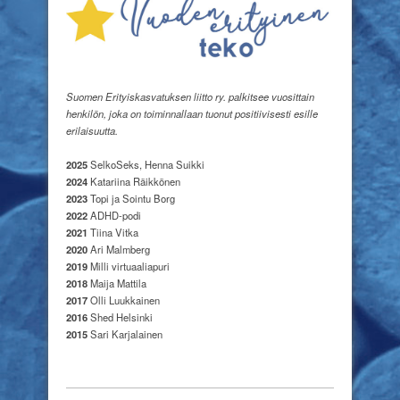
Suomen Erityiskasvatuksen liitto ry. palkitsee vuosittain
henkilön, joka on toiminnallaan tuonut positiivisesti esille
erilaisuutta.
2025
SelkoSeks, Henna Suikki
2024
Katariina Räikkönen
2023
Topi ja Sointu Borg
2022
ADHD-podi
2021
Tiina Vitka
2020
Ari Malmberg
2019
Milli virtuaaliapuri
2018
Maija Mattila
2017
Olli Luukkainen
2016
Shed Helsinki
2015
Sari Karjalainen