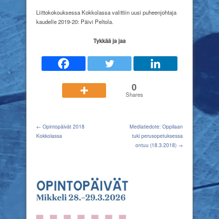
Liittokokouksessa
Kokkolassa
Liittokokouksessa Kokkolassa valittiin uusi puheenjohtaja
valittiin
kaudelle 2019-20: Päivi Peltola.
uusi
puheenjohtaja
Tykkää ja jaa
0
Shares
← Opintopäivät 2018
Mediatiedote: Oppilaan
Kokkolassa
tuki perusopetuksessa
ontuu (18.3.2018) →