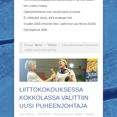
lain vuoksi luopua
Oppilaskohtaisen tuen asiakirjasta ja tuesta
Ei riittävästi tukea, eikä ainakaan heti
Vuoden 2025 erityinen teko -palkinnon sai Henna Suikki
Opintopäivät 2026
Browse:
Home
/
Yleinen
/
Liittokokouksessa Kokkolassa
valittiin uusi puheenjohtaja
LIITTOKOKOUKSESSA
KOKKOLASSA VALITTIIN
UUSI PUHEENJOHTAJA
artikkelissa
Jani Käsmä
/
19.3.2018
/
Kommentit pois päältä
/
Yleinen