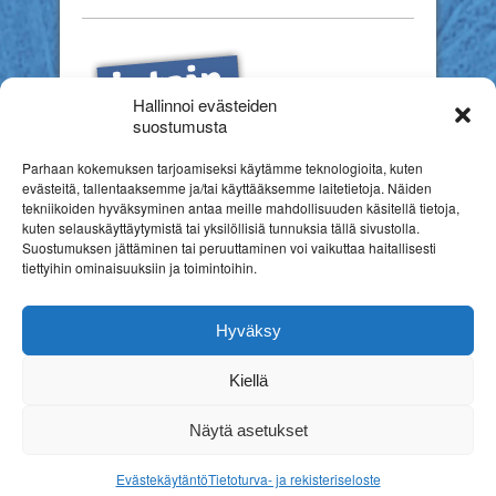
Hallinnoi evästeiden
suostumusta
Parhaan kokemuksen tarjoamiseksi käytämme teknologioita, kuten
evästeitä, tallentaaksemme ja/tai käyttääksemme laitetietoja. Näiden
tekniikoiden hyväksyminen antaa meille mahdollisuuden käsitellä tietoja,
kuten selauskäyttäytymistä tai yksilöllisiä tunnuksia tällä sivustolla.
Suostumuksen jättäminen tai peruuttaminen voi vaikuttaa haitallisesti
tiettyihin ominaisuuksiin ja toimintoihin.
Hyväksy
Kiellä
Copyright © 2026
Suomen erityiskasvatuksen liitto ry
Rekisteriseloste
Näytä asetukset
Nettitehostin Kotisivut
Evästekäytäntö
Tietoturva- ja rekisteriseloste