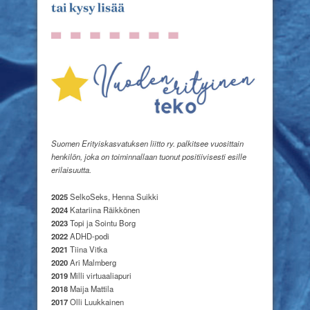
Suomen Erityiskasvatuksen liitto ry. palkitsee vuosittain
henkilön, joka on toiminnallaan tuonut positiivisesti esille
erilaisuutta.
2025
SelkoSeks, Henna Suikki
2024
Katariina Räikkönen
2023
Topi ja Sointu Borg
2022
ADHD-podi
2021
Tiina Vitka
2020
Ari Malmberg
2019
Milli virtuaaliapuri
2018
Maija Mattila
2017
Olli Luukkainen