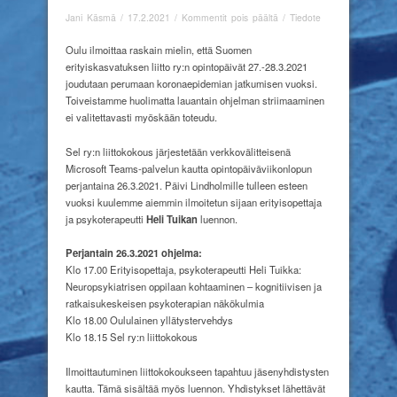
artikkelissa
Jani Käsmä
/
17.2.2021
/
Kommentit pois päältä
/
Tiedote
Opintopäivät
2021
Oulu ilmoittaa raskain mielin, että Suomen
perutaan
erityiskasvatuksen liitto ry:n opintopäivät 27.-28.3.2021
koronaepidemian
joudutaan perumaan koronaepidemian jatkumisen vuoksi.
jatkumisen
Toiveistamme huolimatta lauantain ohjelman striimaaminen
vuoksi
ei valitettavasti myöskään toteudu.
Sel ry:n liittokokous järjestetään verkkovälitteisenä
Microsoft Teams-palvelun kautta opintopäiväviikonlopun
perjantaina 26.3.2021. Päivi Lindholmille tulleen esteen
vuoksi kuulemme aiemmin ilmoitetun sijaan erityisopettaja
ja psykoterapeutti
Heli Tuikan
luennon.
Perjantain 26.3.2021 ohjelma:
Klo 17.00 Erityisopettaja, psykoterapeutti Heli Tuikka:
Neuropsykiatrisen oppilaan kohtaaminen – kognitiivisen ja
ratkaisukeskeisen psykoterapian näkökulmia
Klo 18.00 Oululainen yllätystervehdys
Klo 18.15 Sel ry:n liittokokous
Ilmoittautuminen liittokokoukseen tapahtuu jäsenyhdistysten
kautta. Tämä sisältää myös luennon. Yhdistykset lähettävät