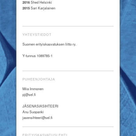
2016
Shed Helsinki
2015
Sari Karjalainen
YHTEYSTIEDOT
Suomen erityiskasvatuksen liitto ry.
Y-tunnus 1089785-1
PUHEENJOHTAJA
Miia Immonen
pj@sel.fi
JÄSENASIASIHTEERI
Anu Suopanki
jasensihteeri@sel.fi
ERITYISKASVATUSLEHTI