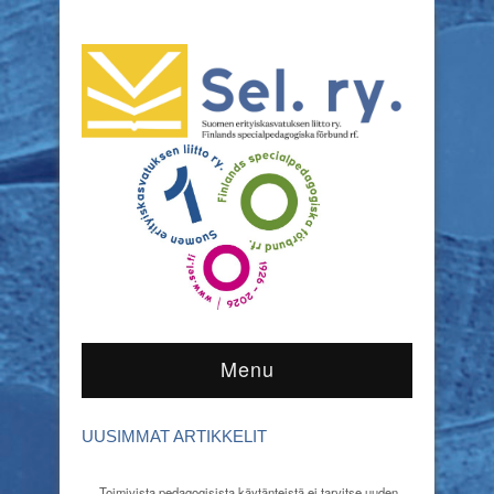
Menu
UUSIMMAT ARTIKKELIT
Toimivista pedagogisista käytänteistä ei tarvitse uuden