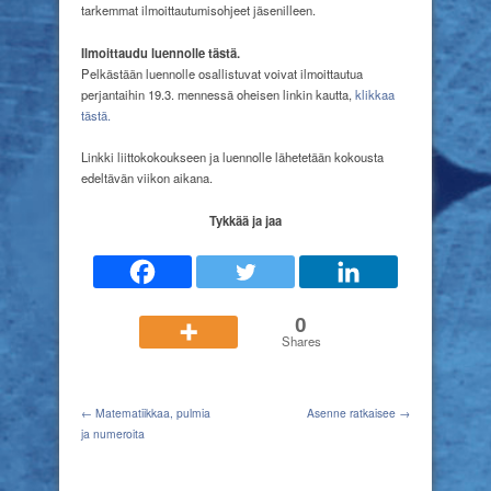
tarkemmat ilmoittautumisohjeet jäsenilleen.
Ilmoittaudu luennolle tästä.
Pelkästään luennolle osallistuvat voivat ilmoittautua
perjantaihin 19.3. mennessä oheisen linkin kautta,
klikkaa
tästä.
Linkki liittokokoukseen ja luennolle lähetetään kokousta
edeltävän viikon aikana.
Tykkää ja jaa
0
Shares
← Matematiikkaa, pulmia
Asenne ratkaisee →
ja numeroita