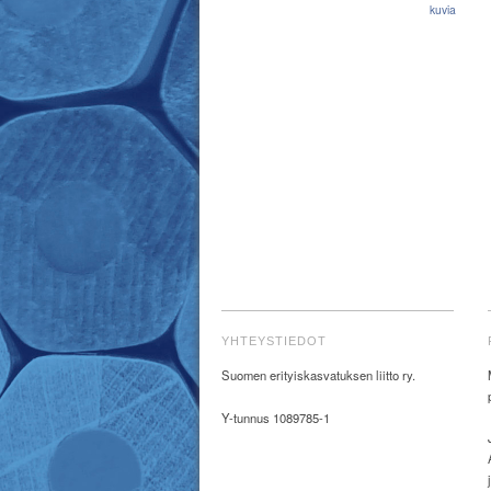
kuvia
YHTEYSTIEDOT
Suomen erityiskasvatuksen liitto ry.
Y-tunnus 1089785-1