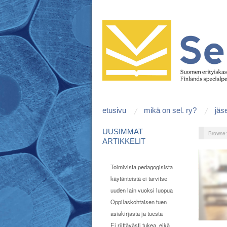
etusivu
mikä on sel. ry?
jäs
UUSIMMAT
Browse
ARTIKKELIT
Toimivista pedagogisista
käytänteistä ei tarvitse
uuden lain vuoksi luopua
Oppilaskohtaisen tuen
asiakirjasta ja tuesta
Ei riittävästi tukea, eikä