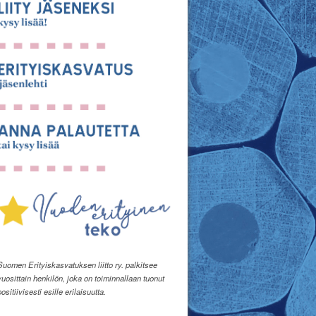
Suomen Erityiskasvatuksen liitto ry. palkitsee
vuosittain henkilön, joka on toiminnallaan tuonut
positiivisesti esille erilaisuutta.