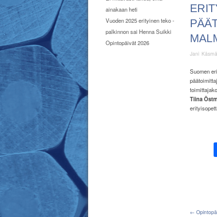
ERI
ainakaan heti
Vuoden 2025 erityinen teko -
PÄÄT
palkinnon sai Henna Suikki
MAL
Opintopäivät 2026
Jani Käsm
Suomen erit
päätoimitta
toimittaja
Tiina Östm
erityisopett
← Opintopäiv