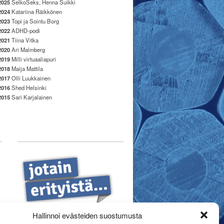
2025
SelkoSeks, Henna Suikki
2024
Katariina Räikkönen
2023
Topi ja Sointu Borg
2022
ADHD-podi
2021
Tiina Vitka
2020
Ari Malmberg
2019
Milli virtuaaliapuri
2018
Maija Mattila
2017
Olli Luukkainen
2016
Shed Helsinki
2015
Sari Karjalainen
Hallinnoi evästeiden suostumusta