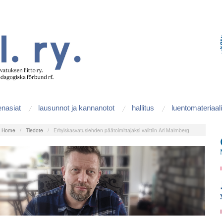
enasiat
lausunnot ja kannanotot
hallitus
luentomateriaali
:
Home
/
Tiedote
/
Erityiskasvatuslehden päätoimittajaksi valittiin Ari Malmberg