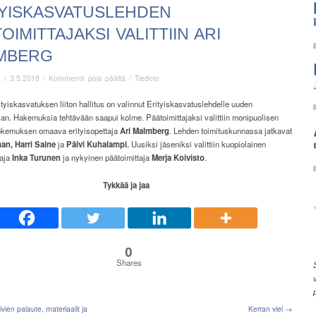
TYISKASVATUSLEHDEN
OIMITTAJAKSI VALITTIIN ARI
MBERG
artikkelissa
ä
/
3.5.2019
/
Kommentit pois päältä
/
Tiedote
Erityiskasvatuslehden
päätoimittajaksi
yiskasvatuksen liiton hallitus on valinnut Erityiskasvatuslehdelle uuden
valittiin
jan. Hakemuksia tehtävään saapui kolme. Päätoimittajaksi valittiin monipuolisen
Ari
kokemuksen omaava erityisopettaja
Ari Malmberg
. Lehden toimituskunnassa jatkavat
Malmberg
an, Harri Saine
ja
Päivi Kuhalampi.
Uusiksi jäseniksi valittiin kuopiolainen
aja
Inka Turunen
ja nykyinen päätoimittaja
Merja Koivisto
.
Tykkää ja jaa
0
Shares
ien palaute, materiaalit ja
Kerran viel →