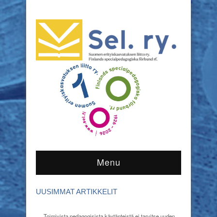
Menu
UUSIMMAT ARTIKKELIT
Toimivista pedagogisista käytänteistä ei tarvitse uuden