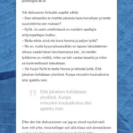
plikttrogna de är.
Vår diskussion fortsatte ungefär såhär:
– Ihan oikeastiko te mietitte jokaista lasta kerrallaan ja teette
suunnitelmia sen mukaan?
– Kyllä. Ja usein miettimässä on muitakin opettajia
erityisopettajan lisäksi.
– Mutta eikös siinä ole kova homma ja paljon työtä?
– No on, mutta kysymyksessähän on lapsen lakisääteinen
oikeus saada hänen tarvitsemansa tuki. Ja meidän
työtämme on miettiä, miten se tuki vastaa tarpeita ja miten
se konkreettisesti toteutetaan.
– Voi hurja! Kyllä te teette hienoa ja tärkeää työtä. Että
jokainen kohdataan yksilönä. Kunpa minunkin kouluaikoina
olisi ajateltu noin.
Että jokainen
kohdataan
yksilönä. Kunpa
minunkin
kouluaikoina
olisi
ajateltu noin.
Efter den här diskussionen var jag en stund mycket stolt
över mitt yrke, mina kollegor och alla klass-och ämneslärare
runtom i landet som igen inkommande läsår hittar