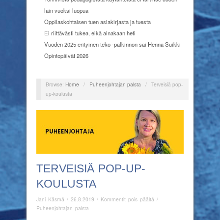
lain vuoksi luopua
Oppilaskohtaisen tuen asiakirjasta ja tuesta
Ei riittävästi tukea, eikä ainakaan heti
Vuoden 2025 erityinen teko -palkinnon sai Henna Suikki
Opintopäivät 2026
Browse:
Home
/
Puheenjohtajan palsta
/
Terveisiä pop-
up-koulusta
TERVEISIÄ POP-UP-
KOULUSTA
artikkelissa
Jani Käsmä
/
26.8.2019
/
Kommentit pois päältä
/
Terveisiä
Puheenjohtajan palsta
pop-