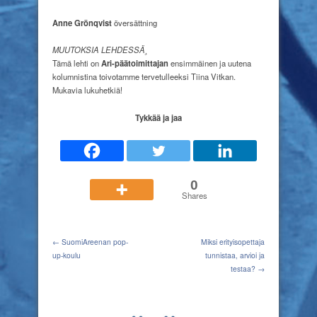
Anne Grönqvist
översättning
MUUTOKSIA LEHDESSÄ¸
Tämä lehti on
Ari-päätoimittajan
ensimmäinen ja uutena
kolumnistina toivotamme tervetulleeksi Tiina Vitkan.
Mukavia lukuhetkiä!
Tykkää ja jaa
0
Shares
← SuomiAreenan pop-
Miksi erityisopettaja
up-koulu
tunnistaa, arvioi ja
testaa? →