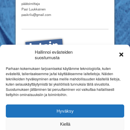
päätoimittaja
Pasi Luukkainen
paskrilu@gmail.com
Hallinnoi evästeiden
suostumusta
Parhaan kokemuksen tarjoamiseksi käytämme teknologioita, kuten
evästeitä, tallentaaksemme ja/tai käyttääksemme laitetietoja. Näiden
tekniikoiden hyväksyminen antaa meille mahdollisuuden käsitellä tietoja,
kuten selauskäyttäytymistä tai yksilöllisiä tunnuksia tällä sivustolla.
Suostumuksen jättäminen tai peruuttaminen voi vaikuttaa haitallisesti
tiettyihin ominaisuuksiin ja toimintoihin.
Hyväksy
Kiellä
Copyright © 2026
Suomen erityiskasvatuksen liitto ry