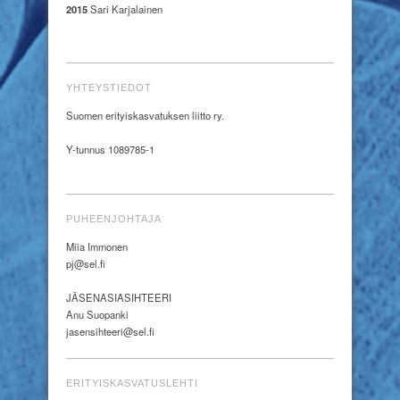
2015
Sari Karjalainen
YHTEYSTIEDOT
Suomen erityiskasvatuksen liitto ry.
Y-tunnus 1089785-1
PUHEENJOHTAJA
Miia Immonen
pj@sel.fi
JÄSENASIASIHTEERI
Anu Suopanki
jasensihteeri@sel.fi
ERITYISKASVATUSLEHTI