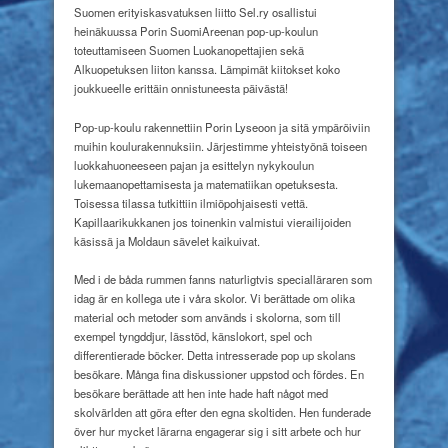
up-
Suomen erityiskasvatuksen liitto Sel.ry osallistui
koulusta
heinäkuussa Porin SuomiAreenan pop-up-koulun
toteuttamiseen Suomen Luokanopettajien sekä
Alkuopetuksen liiton kanssa. Lämpimät kiitokset koko
joukkueelle erittäin onnistuneesta päivästä!
Pop-up-koulu rakennettiin Porin Lyseoon ja sitä ympäröiviin
muihin koulurakennuksiin. Järjestimme yhteistyönä toiseen
luokkahuoneeseen pajan ja esittelyn nykykoulun
lukemaanopettamisesta ja matematiikan opetuksesta.
Toisessa tilassa tutkittiin ilmiöpohjaisesti vettä.
Kapillaarikukkanen jos toinenkin valmistui vierailijoiden
käsissä ja Moldaun sävelet kaikuivat.
Med i de båda rummen fanns naturligtvis specialläraren som
idag är en kollega ute i våra skolor. Vi berättade om olika
material och metoder som används i skolorna, som till
exempel tyngddjur, lässtöd, känslokort, spel och
differentierade böcker. Detta intresserade pop up skolans
besökare. Många fina diskussioner uppstod och fördes. En
besökare berättade att hen inte hade haft något med
skolvärlden att göra efter den egna skoltiden. Hen funderade
över hur mycket lärarna engagerar sig i sitt arbete och hur