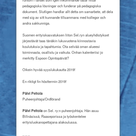
pedagogiska lösningar och funderar på pedagogiska
dokument. Slutligen handlar allt detta om samarbete, att dela
med sig av sitt kunnande tillsammans med kollegor och
andra sakkunniga.
Suomen erityiskasvatuksen liiton Sel.ryn alueyhdistykset
järjestävät taas tänäkin lukuvuotena kiinnostavia
koulutuksia ja tapahtumia. Ota selvää oman alueesi
toiminnasta, osallistu ja vaikuta. Onhan kalenteriisi jo
merkitty Espoon Opintopäivät?
Oikein hyvää
syyslukukautta 2019!
En riktigt fin hösttermin 2019!
Päivi Peltola
Puheenjohtaja/Ordförand
Päivi Peltola
on Sel. ry:n puheenjohtaja.
Hän asuu
Billnäsissä, Raaseporissa ja työskentelee
erityisluokanopettajana alakoulussa.
_ _ _