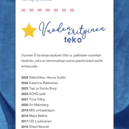
Suomen Erityiskasvatuksen liitto ry. palkitsee vuosittain
henkilön, joka on toiminnallaan tuonut positiivisesti esille
erilaisuutta.
2025
SelkoSeks, Henna Suikki
2024
Katariina Räikkönen
2023
Topi ja Sointu Borg
2022
ADHD-podi
2021
Tiina Vitka
2020
Ari Malmberg
2019
Milli virtuaaliapuri
2018
Maija Mattila
2017
Olli Luukkainen
2016
Shed Helsinki