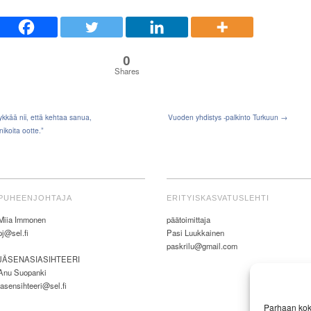
0
Shares
ykkää nii, että kehtaa sanua,
Vuoden yhdistys -palkinto Turkuun →
ikoita ootte.”
PUHEENJOHTAJA
ERITYISKASVATUSLEHTI
Miia Immonen
päätoimittaja
pj@sel.fi
Pasi Luukkainen
paskrilu@gmail.com
JÄSENASIASIHTEERI
Anu Suopanki
jasensihteeri@sel.fi
Parhaan kok