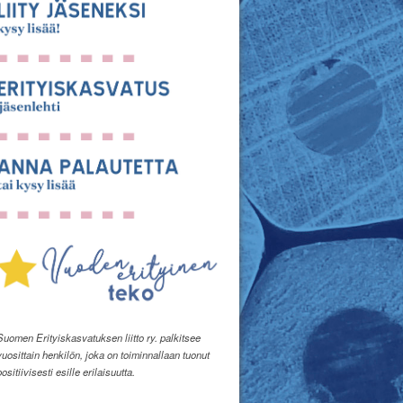
Suomen Erityiskasvatuksen liitto ry. palkitsee
vuosittain henkilön, joka on toiminnallaan tuonut
positiivisesti esille erilaisuutta.