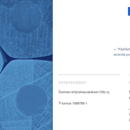
← “Käyttäyt
kenenkä pen
YHTEYSTIEDOT
Suomen erityiskasvatuksen liitto ry.
Y-tunnus 1089785-1