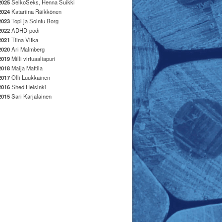
2025
SelkoSeks, Henna Suikki
2024
Katariina Räikkönen
2023
Topi ja Sointu Borg
2022
ADHD-podi
2021
Tiina Vitka
2020
Ari Malmberg
2019
Milli virtuaaliapuri
2018
Maija Mattila
2017
Olli Luukkainen
2016
Shed Helsinki
2015
Sari Karjalainen