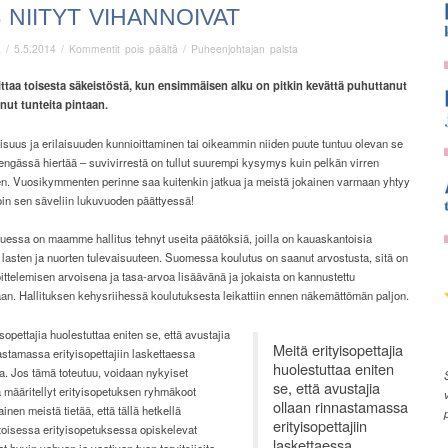
 NIITYT VIHANNOIVAT
artikkelissa
ä
/
5.5.2014
/
Kommentit pois päältä
/
Puheenjohtajan palsta
Taas
niityt
ittaa toisesta säkeistöstä, kun ensimmäisen alku on pitkin kevättä puhuttanut
vihannoivat
anut tunteita pintaan.
suus ja erilaisuuden kunnioittaminen tai oikeammin niiden puute tuntuu olevan se
kengässä hiertää – suvivirrestä on tullut suurempi kysymys kuin pelkän virren
n. Vuosikymmenten perinne saa kuitenkin jatkua ja meistä jokainen varmaan yhtyy
oin sen säveliin lukuvuoden päättyessä!
uessa on maamme hallitus tehnyt useita päätöksiä, joilla on kauaskantoisia
lasten ja nuorten tulevaisuuteen. Suomessa koulutus on saanut arvostusta, sitä on
oittelemisen arvoisena ja tasa-arvoa lisäävänä ja jokaista on kannustettu
an. Hallituksen kehysriihessä koulutuksesta leikattiin ennen näkemättömän paljon.
isopettajia huolestuttaa eniten se, että avustajia
Meitä erityisopettajia
astamassa erityisopettajiin laskettaessa
huolestuttaa eniten
. Jos tämä toteutuu, voidaan nykyiset
se, että avustajia
 määritellyt erityisopetuksen ryhmäkoot
ollaan rinnastamassa
ainen meistä tietää, että tällä hetkellä
erityisopettajiin
oisessa erityisopetuksessa opiskelevat
laskettaessa