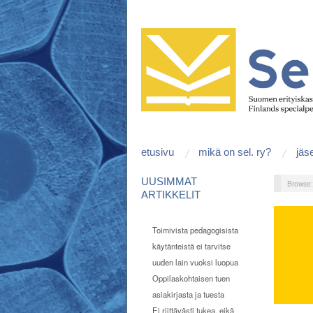
etusivu
mikä on sel. ry?
jäs
UUSIMMAT
Browse
ARTIKKELIT
Toimivista pedagogisista
käytänteistä ei tarvitse
uuden lain vuoksi luopua
Oppilaskohtaisen tuen
asiakirjasta ja tuesta
Ei riittävästi tukea, eikä