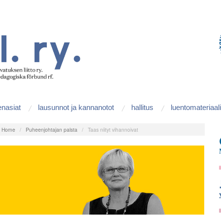
enasiat
lausunnot ja kannanotot
hallitus
luentomateriaali
:
Home
/
Puheenjohtajan palsta
/
Taas niityt vihannoivat