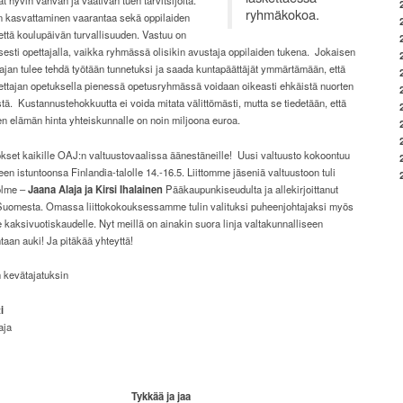
at hyvin vahvan ja vaativan tuen tarvitsijoita.
ryhmäkokoa.
kasvattaminen vaarantaa sekä oppilaiden
ttä koulupäivän turvallisuuden. Vastuu on
isesti opettajalla, vaikka ryhmässä olisikin avustaja oppilaiden tukena. Jokaisen
tajan tulee tehdä työtään tunnetuksi ja saada kuntapäättäjät ymmärtämään, että
ettajan opetuksella pienessä opetusryhmässä voidaan oikeasti ehkäistä nuorten
tä. Kustannustehokkuutta ei voida mitata välittömästi, mutta se tiedetään, että
n elämän hinta yhteiskunnalle on noin miljoona euroa.
okset kaikille OAJ:n valtuustovaalissa äänestäneille! Uusi valtuusto kokoontuu
n istuntoonsa Finlandia-talolle 14.-16.5. Liittomme jäseniä valtuustoon tuli
kolme –
Jaana Alaja ja Kirsi Ihalainen
Pääkaupunkiseudulta ja allekirjoittanut
Suomesta. Omassa liittokokouksessamme tulin valituksi puheenjohtajaksi myös
 kaksivuotiskaudelle. Nyt meillä on ainakin suora linja valtakunnalliseen
aan auki! Ja pitäkää yhteyttä!
 kevätajatuksin
i
aja
Tykkää ja jaa