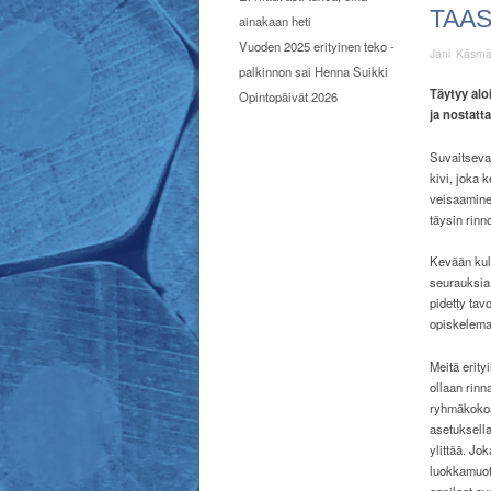
TAAS
ainakaan heti
Vuoden 2025 erityinen teko -
Jani Käsm
palkinnon sai Henna Suikki
Täytyy alo
Opintopäivät 2026
ja nostatt
Suvaitsevai
kivi, joka 
veisaamine
täysin rinn
Kevään kul
seurauksia 
pidetty tav
opiskelema
Meitä erity
ollaan rinn
ryhmäkokoa
asetuksella
ylittää. Jok
luokkamuot