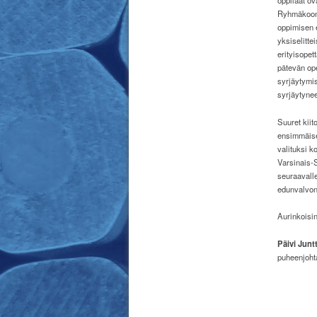
oppilaat ov
Ryhmäkoon 
oppimisen e
yksiselitte
erityisopet
pätevän op
syrjäytymis
syrjäytynee
Suuret kiit
ensimmäisee
valituksi 
Varsinais-
seuraavalle
edunvalvont
Aurinkoisin
Päivi Juntt
puheenjoht