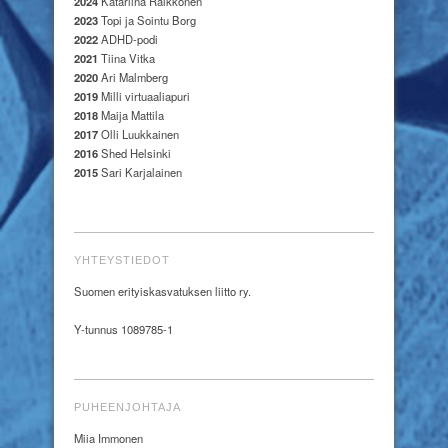
2024
Katariina Räikkönen
2023
Topi ja Sointu Borg
2022
ADHD-podi
2021
Tiina Vitka
2020
Ari Malmberg
2019
Milli virtuaaliapuri
2018
Maija Mattila
2017
Olli Luukkainen
2016
Shed Helsinki
2015
Sari Karjalainen
YHTEYSTIEDOT
Suomen erityiskasvatuksen liitto ry.
Y-tunnus 1089785-1
PUHEENJOHTAJA
Miia Immonen