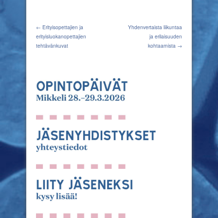
← Erityisopettajien ja
Yhdenvertaista liikuntaa
erityisluokanopettajien
ja erilaisuuden
tehtävänkuvat
kohtaamista →