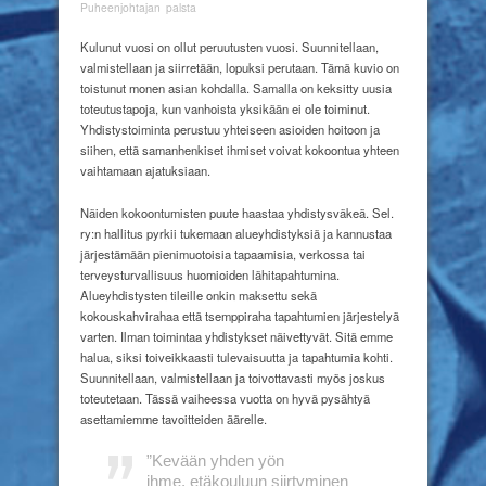
Suunnittele,
Puheenjohtajan palsta
valmistele,
siirrä
Kulunut vuosi on ollut peruutusten vuosi. Suunnitellaan,
ja
valmistellaan ja siirretään, lopuksi perutaan. Tämä kuvio on
peru
toistunut monen asian kohdalla. Samalla on keksitty uusia
toteutustapoja, kun vanhoista yksikään ei ole toiminut.
Yhdistystoiminta perustuu yhteiseen asioiden hoitoon ja
siihen, että samanhenkiset ihmiset voivat kokoontua yhteen
vaihtamaan ajatuksiaan.
Näiden kokoontumisten puute haastaa yhdistysväkeä. Sel.
ry:n hallitus pyrkii tukemaan alueyhdistyksiä ja kannustaa
järjestämään pienimuotoisia tapaamisia, verkossa tai
terveysturvallisuus huomioiden lähitapahtumina.
Alueyhdistysten tileille onkin maksettu sekä
kokouskahvirahaa että tsemppiraha tapahtumien järjestelyä
varten. Ilman toimintaa yhdistykset näivettyvät. Sitä emme
halua, siksi toiveikkaasti tulevaisuutta ja tapahtumia kohti.
Suunnitellaan, valmistellaan ja toivottavasti myös joskus
toteutetaan. Tässä vaiheessa vuotta on hyvä pysähtyä
asettamiemme tavoitteiden äärelle.
”Kevään
yhden yön
ihme,
etäkouluun
siirtyminen