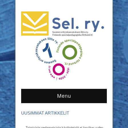
Menu
UUSIMMAT ARTIKKELIT
Toimivista pedagogisista käytänteistä ei tarvitse uuden