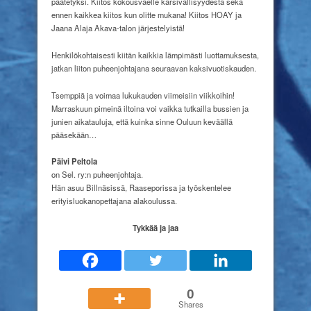
päätetyksi. Kiitos kokousväelle kärsivällisyydestä sekä
ennen kaikkea kiitos kun olitte mukana! Kiitos HOAY ja
Jaana Alaja Akava-talon järjestelyistä!
Henkilökohtaisesti kiitän kaikkia lämpimästi luottamuksesta,
jatkan liiton puheenjohtajana seuraavan kaksivuotiskauden.
Tsemppiä ja voimaa lukukauden viimeisiin viikkoihin!
Marraskuun pimeinä iltoina voi vaikka tutkailla bussien ja
junien aikatauluja, että kuinka sinne Ouluun keväällä
pääsekään…
Päivi Peltola
on Sel. ry:n puheenjohtaja.
Hän asuu Billnäsissä, Raaseporissa ja työskentelee
erityisluokanopettajana alakoulussa.
Tykkää ja jaa
0
Shares