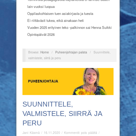
lain vuoksi luopua
Oppilaskohtaisen tuen asiakirjasta ja tuesta
Ei riittävästi tukea, eikä ainakaan heti
Vuoden 2025 erityinen teko -palkinnon sai Henna Suikki
Opintopäivät 2026
Browse:
Home
/
Puheenjohtajan palsta
/
Suunnittele,
valmistele, siirrä ja peru
SUUNNITTELE,
VALMISTELE, SIIRRÄ JA
PERU
artikkelissa
Jani Käsmä
/
16.11.2020
/
Kommentit pois päältä
/