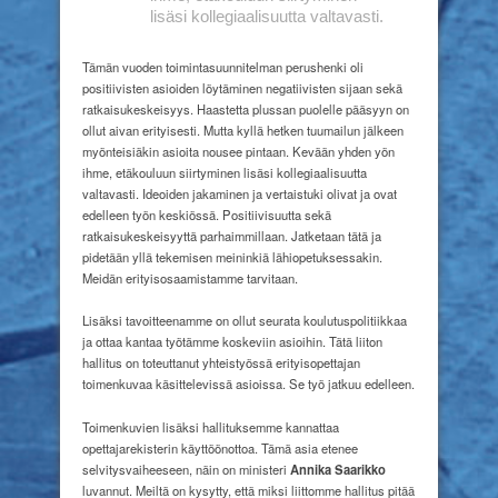
lisäsi
kollegiaalisuutta
valtavasti.
Tämän vuoden toimintasuunnitelman perushenki oli
positiivisten asioiden löytäminen negatiivisten sijaan sekä
ratkaisukeskeisyys. Haastetta plussan puolelle pääsyyn on
ollut aivan erityisesti. Mutta kyllä hetken tuumailun jälkeen
myönteisiäkin asioita nousee pintaan. Kevään yhden yön
ihme, etäkouluun siirtyminen lisäsi kollegiaalisuutta
valtavasti. Ideoiden jakaminen ja vertaistuki olivat ja ovat
edelleen työn keskiössä. Positiivisuutta sekä
ratkaisukeskeisyyttä parhaimmillaan. Jatketaan tätä ja
pidetään yllä tekemisen meininkiä lähiopetuksessakin.
Meidän erityisosaamistamme tarvitaan.
Lisäksi tavoitteenamme on ollut seurata koulutuspolitiikkaa
ja ottaa kantaa työtämme koskeviin asioihin. Tätä liiton
hallitus on toteuttanut yhteistyössä erityisopettajan
toimenkuvaa käsittelevissä asioissa. Se työ jatkuu edelleen.
Toimenkuvien lisäksi hallituksemme kannattaa
opettajarekisterin käyttöönottoa. Tämä asia etenee
selvitysvaiheeseen, näin on ministeri
Annika Saarikko
luvannut. Meiltä on kysytty, että miksi liittomme hallitus pitää