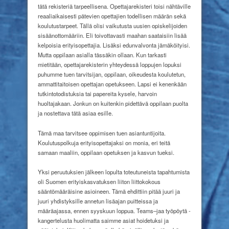
tätä rekisteriä tarpeellisena. Opettajarekisteri toisi nähtäville
reaaliaikaisesti pätevien opettajien todellisen määrän sekä
koulutustarpeet. Tällä olisi vaikutusta uusien opiskelijoiden
sisäänottomääriin. Eli toivottavasti maahan saataisiin lisää
kelpoisia erityisopettajia. Lisäksi edunvalvonta jämäköityisi.
Mutta oppilaan asialla tässäkin ollaan. Kun tarkasti
mietitään, opettajarekisterin yhteydessä loppujen lopuksi
puhumme tuen tarvitsijan, oppilaan, oikeudesta koulutetun,
ammattitaitoisen opettajan opetukseen. Lapsi ei kenenkään
tutkintotodistuksia tai papereita kysele, harvoin
huoltajakaan. Jonkun on kuitenkin pidettävä oppilaan puolta
ja nostettava tätä asiaa esille.
Tämä maa tarvitsee oppimisen tuen asiantuntijoita.
Koulutuspolkuja erityisopettajaksi on monia, eri teitä
samaan maaliin, oppilaan opetuksen ja kasvun tueksi.
Yksi peruutuksien jälkeen lopulta toteutuneista tapahtumista
oli Suomen erityiskasvatuksen liiton liittokokous
sääntömääräisine asioineen. Tämä ehdittiin pitää juuri ja
juuri yhdistyksille annetun lisäajan puitteissa ja
määräajassa, ennen syyskuun loppua. Teams–jaa työpöytä -
kangertelusta huolimatta saimme asiat hoidetuksi ja