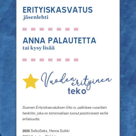
Suomen Erityiskasvatuksen liitto ry. palkitsee vuosittain
henkilön, joka on toiminnallaan tuonut positiivisesti esille
erilaisuutta.
2025
SelkoSeks, Henna Suikki