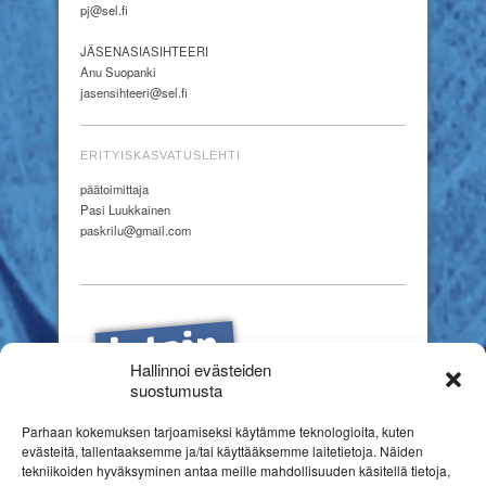
pj@sel.fi
JÄSENASIASIHTEERI
Anu Suopanki
jasensihteeri@sel.fi
ERITYISKASVATUSLEHTI
päätoimittaja
Pasi Luukkainen
paskrilu@gmail.com
Hallinnoi evästeiden
suostumusta
Parhaan kokemuksen tarjoamiseksi käytämme teknologioita, kuten
evästeitä, tallentaaksemme ja/tai käyttääksemme laitetietoja. Näiden
tekniikoiden hyväksyminen antaa meille mahdollisuuden käsitellä tietoja,