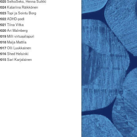
2025
SelkoSeks, Henna Suikki
2024
Katariina Räikkönen
2023
Topi ja Sointu Borg
2022
ADHD-podi
2021
Tiina Vitka
2020
Ari Malmberg
2019
Milli virtuaaliapuri
2018
Maija Mattila
2017
Olli Luukkainen
2016
Shed Helsinki
2015
Sari Karjalainen