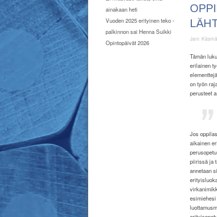
OPP
ainakaan heti
Vuoden 2025 erityinen teko -
LÄH
palkinnon sai Henna Suikki
Jani Käsm
Opintopäivät 2026
Tämän lukuv
erilainen t
elementtejä
on työn raj
perusteet a
Jos oppilas
aikainen er
perusopetus
piirissä ja
annetaan si
erityisluok
virkanimikk
esimiehesi
luottamusm
erityisopet