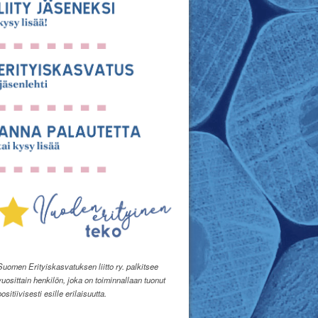
Suomen Erityiskasvatuksen liitto ry. palkitsee
vuosittain henkilön, joka on toiminnallaan tuonut
positiivisesti esille erilaisuutta.