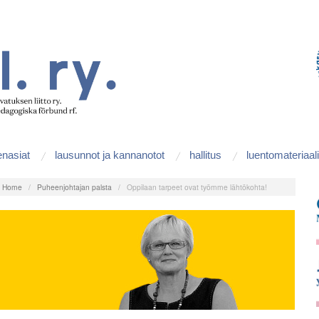
enasiat
lausunnot ja kannanotot
hallitus
luentomateriaali
:
Home
/
Puheenjohtajan palsta
/
Oppilaan tarpeet ovat työmme lähtökohta!