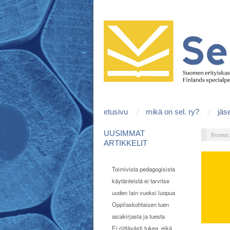
etusivu
mikä on sel. ry?
jäs
UUSIMMAT
Browse
ARTIKKELIT
Toimivista pedagogisista
käytänteistä ei tarvitse
uuden lain vuoksi luopua
Oppilaskohtaisen tuen
asiakirjasta ja tuesta
Ei riittävästi tukea, eikä