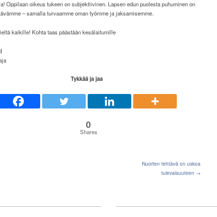
olla! Oppilaan oikeus tukeen on subjektiivinen. Lapsen edun puolesta puhuminen on
htävämme – samalla turvaamme oman työmme ja jaksamisemme.
eltä kaikille! Kohta taas päästään kesälaitumille
i
aja
Tykkää ja jaa
0
Shares
Nuorten tehtävä on uskoa
tulevaisuuteen →