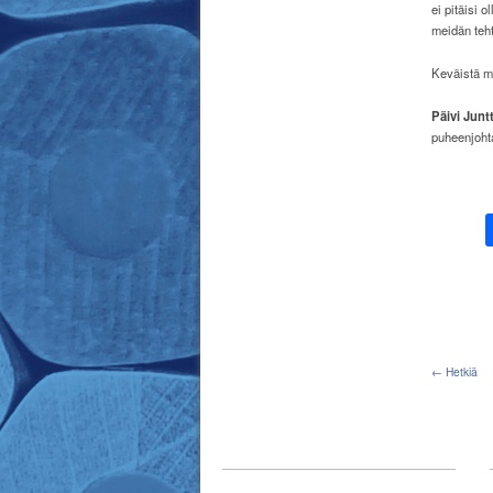
ei pitäisi 
meidän te
Keväistä mi
Päivi Juntt
puheenjoht
← Hetkiä