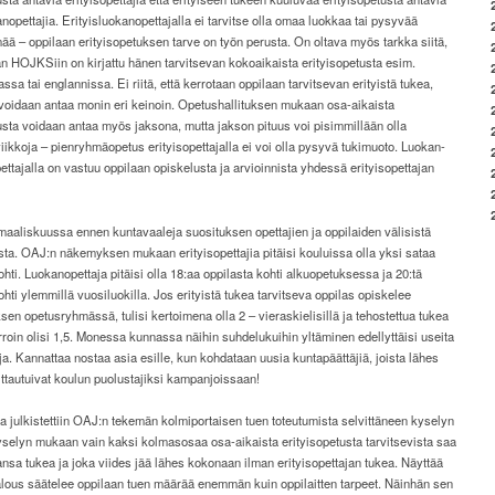
anopettajia. Erityisluokanopettajalla ei tarvitse olla omaa luokkaa tai pysyvää
ä – oppilaan erityisopetuksen tarve on työn perusta. On oltava myös tarkka siitä,
an HOJKSiin on kirjattu hänen tarvitsevan kokoaikaista erityisopetusta esim.
ssa tai englannissa. Ei riitä, että kerrotaan oppilaan tarvitsevan erityistä tukea,
 voidaan antaa monin eri keinoin. Opetushallituksen mukaan osa-aikaista
usta voidaan antaa myös jaksona, mutta jakson pituus voi pisimmillään olla
ikkoja – pienryhmäopetus erityisopettajalla ei voi olla pysyvä tukimuoto. Luokan-
ettajalla on vastuu oppilaan opiskelusta ja arvioinnista yhdessä erityisopettajan
aaliskuussa ennen kuntavaaleja suosituksen opettajien ja oppilaiden välisistä
ta. OAJ:n näkemyksen mukaan erityisopettajia pitäisi kouluissa olla yksi sataa
ohti. Luokanopettaja pitäisi olla 18:aa oppilasta kohti alkuopetuksessa ja 20:tä
ohti ylemmillä vuosiluokilla. Jos erityistä tukea tarvitseva oppilas opiskelee
sen opetusryhmässä, tulisi kertoimena olla 2 – vieraskielisillä ja tehostettua tukea
rroin olisi 1,5. Monessa kunnassa näihin suhdelukuihin yltäminen edellyttäisi useita
ja. Kannattaa nostaa asia esille, kun kohdataan uusia kuntapäättäjiä, joista lähes
ittautuivat koulun puolustajiksi kampanjoissaan!
 julkistettiin OAJ:n tekemän kolmiportaisen tuen toteutumista selvittäneen kyselyn
yselyn mukaan vain kaksi kolmasosaa osa-aikaista erityisopetusta tarvitsevista saa
nsa tukea ja joka viides jää lähes kokonaan ilman erityisopettajan tukea. Näyttää
 talous säätelee oppilaan tuen määrää enemmän kuin oppilaitten tarpeet. Näinhän sen