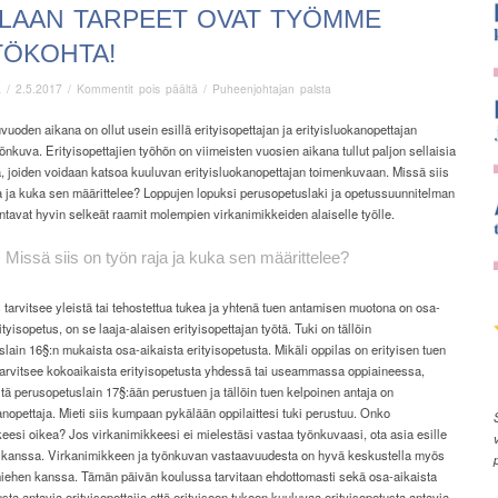
ILAAN TARPEET OVAT TYÖMME
TÖKOHTA!
artikkelissa
ä
/
2.5.2017
/
Kommentit pois päältä
/
Puheenjohtajan palsta
Oppilaan
tarpeet
uoden aikana on ollut usein esillä erityisopettajan ja erityisluokanopettajan
ovat
yönkuva. Erityisopettajien työhön on viimeisten vuosien aikana tullut paljon sellaisia
työmme
, joiden voidaan katsoa kuuluvan erityisluokanopettajan toimenkuvaan. Missä siis
lähtökohta!
a ja kuka sen määrittelee? Loppujen lopuksi perusopetuslaki ja opetussuunnitelman
ntavat hyvin selkeät raamit molempien virkanimikkeiden alaiselle työlle.
Missä siis on työn raja ja kuka sen määrittelee?
 tarvitsee yleistä tai tehostettua tukea ja yhtenä tuen antamisen muotona on osa-
ityisopetus, on se laaja-alaisen erityisopettajan työtä. Tuki on tällöin
lain 16§:n mukaista osa-aikaista erityisopetusta. Mikäli oppilas on erityisen tuen
 tarvitsee kokoaikaista erityisopetusta yhdessä tai useammassa oppiaineessa,
tä perusopetuslain 17§:ään perustuen ja tällöin tuen kelpoinen antaja on
anopettaja. Mieti siis kumpaan pykälään oppilaittesi tuki perustuu. Onko
eesi oikea? Jos virkanimikkeesi ei mielestäsi vastaa työnkuvaasi, ota asia esille
 kanssa. Virkanimikkeen ja työnkuvan vastaavuudesta on hyvä keskustella myös
iehen kanssa. Tämän päivän koulussa tarvitaan ehdottomasti sekä osa-aikaista
usta antavia erityisopettajia että erityiseen tukeen kuuluvaa erityisopetusta antavia