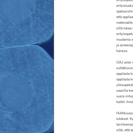
erityisluok
opetusryhmä
että oppila
matematiika
sillä tukea
erityisopet
muutamia vi
ja aineenop
kanssa.
OAJ antoi m
suhdeluvuis
oppilasta k
oppilasta k
yleisopetuk
saavilla ke
uusia virko
kaikki ilmo
Huhtikuussa
tulokset. K
tarvitsemaa
siltä, että