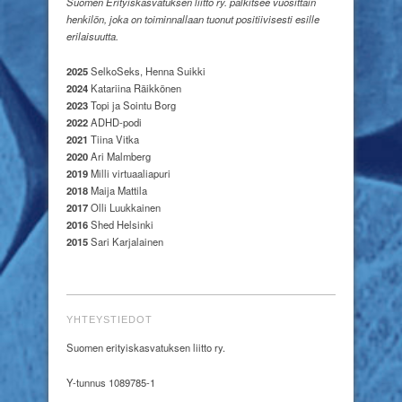
Suomen Erityiskasvatuksen liitto ry. palkitsee vuosittain
henkilön, joka on toiminnallaan tuonut positiivisesti esille
erilaisuutta.
2025
SelkoSeks, Henna Suikki
2024
Katariina Räikkönen
2023
Topi ja Sointu Borg
2022
ADHD-podi
2021
Tiina Vitka
2020
Ari Malmberg
2019
Milli virtuaaliapuri
2018
Maija Mattila
2017
Olli Luukkainen
2016
Shed Helsinki
2015
Sari Karjalainen
YHTEYSTIEDOT
Suomen erityiskasvatuksen liitto ry.
Y-tunnus 1089785-1