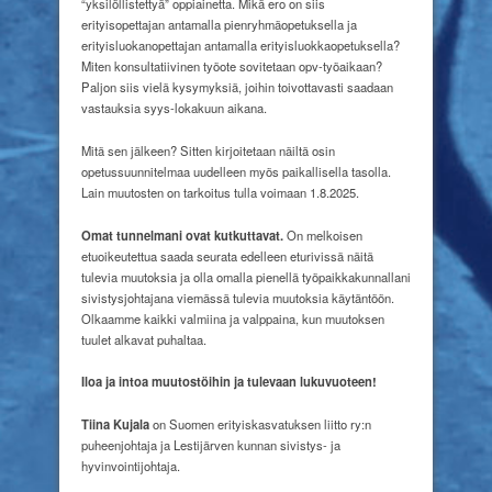
“yksilöllistettyä” oppiainetta. Mikä ero on siis
erityisopettajan antamalla pienryhmäopetuksella ja
erityisluokanopettajan antamalla erityisluokkaopetuksella?
Miten konsultatiivinen työote sovitetaan opv-työaikaan?
Paljon siis vielä kysymyksiä, joihin toivottavasti saadaan
vastauksia syys-lokakuun aikana.
Mitä sen jälkeen? Sitten kirjoitetaan näiltä osin
opetussuunnitelmaa uudelleen myös paikallisella tasolla.
Lain muutosten on tarkoitus tulla voimaan 1.8.2025.
Omat tunnelmani ovat kutkuttavat.
On melkoisen
etuoikeutettua saada seurata edelleen eturivissä näitä
tulevia muutoksia ja olla omalla pienellä työpaikkakunnallani
sivistysjohtajana viemässä tulevia muutoksia käytäntöön.
Olkaamme kaikki valmiina ja valppaina, kun muutoksen
tuulet alkavat puhaltaa.
Iloa ja intoa muutostöihin
ja tulevaan lukuvuoteen!
Tiina Kujala
on Suomen erityiskasvatuksen liitto ry:n
puheenjohtaja ja Lestijärven kunnan sivistys- ja
hyvinvointijohtaja.