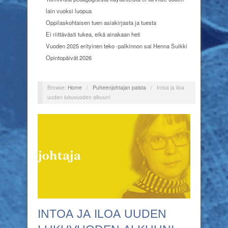
lain vuoksi luopua
Oppilaskohtaisen tuen asiakirjasta ja tuesta
Ei riittävästi tukea, eikä ainakaan heti
Vuoden 2025 erityinen teko -palkinnon sai Henna Suikki
Opintopäivät 2026
Browse:
Home
/
Puheenjohtajan palsta
/
Intoa ja iloa
uuden lukuvuoden alkuun!
INTOA JA ILOA UUDEN