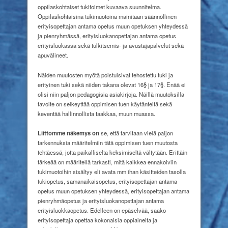
oppilaskohtaiset tukitoimet kuvaava suunnitelma.
Oppilaskohtaisina tukimuotoina mainitaan säännöllinen
erityisopettajan antama opetus muun opetuksen yhteydessä
ja pienryhmässä, erityisluokanopettajan antama opetus
erityisluokassa sekä tulkitsemis- ja avustajapalvelut sekä
apuvälineet.
Näiden muutosten myötä poistuisivat tehostettu tuki ja
erityinen tuki sekä niiden takana olevat 16§ ja 17§. Enää ei
olisi niin paljon pedagogisia asiakirjoja. Näillä muutoksilla
tavoite on selkeyttää oppimisen tuen käytänteitä sekä
keventää hallinnollista taakkaa, muun muassa.
Liittomme näkemys on
se, että tarvitaan vielä paljon
tarkennuksia määritelmiin tätä oppimisen tuen muutosta
tehtäessä, jotta paikalliselta keksimiseltä vältytään. Erittäin
tärkeää on määritellä tarkasti, mitä kaikkea ennakoiviin
tukimuotoihin sisältyy eli avata mm ihan käsitteiden tasolla
tukiopetus, samanaikaisopetus, erityisopettajan antama
opetus muun opetuksen yhteydessä, erityisopettajan antama
pienryhmäopetus ja erityisluokanopettajan antama
erityisluokkaopetus. Edelleen on epäselvää, saako
erityisopettaja opettaa kokonaisia oppiaineita ja