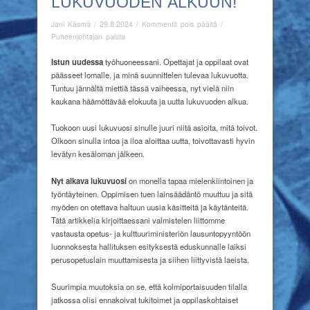
LUKUVUODEN ALKUUN!
artikkelissa
Jani Käsmä
/
29.8.2024
/
Kommentit pois päältä
/
Intoa
Puheenjohtajan palsta
ja
iloa
I
stun uudessa
työhuoneessani. Opettajat ja oppilaat ovat
uuden
päässeet lomalle, ja minä suunnittelen tulevaa lukuvuotta.
lukuvuoden
Tuntuu jännältä miettiä tässä vaiheessa, nyt vielä niin
alkuun!
kaukana häämöttävää elokuuta ja uutta lukuvuoden alkua.
Tuokoon uusi lukuvuosi sinulle juuri niitä asioita, mitä toivot.
Olkoon sinulla intoa ja iloa aloittaa uutta, toivottavasti hyvin
levätyn kesäloman jälkeen.
Nyt alkava lukuvuosi
on monella tapaa mielenkiintoinen ja
työntäyteinen. Oppimisen tuen lainsäädäntö muuttuu ja sitä
myöden on otettava haltuun uusia käsitteitä ja käytänteitä.
Tätä artikkelia kirjoittaessani valmistelen liittomme
vastausta opetus- ja kulttuuriministeriön lausuntopyyntöön
luonnoksesta hallituksen esityksestä eduskunnalle laiksi
perusopetuslain muuttamisesta ja siihen liittyvistä laeista.
Suurimpia muutoksia on se, että kolmiportaisuuden tilalla
jatkossa olisi ennakoivat tukitoimet ja oppilaskohtaiset