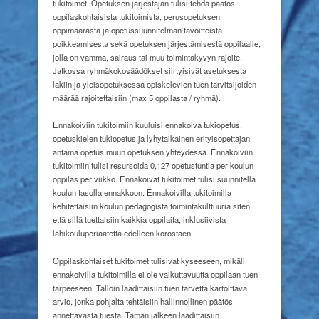
tukitoimet. Opetuksen järjestäjän tulisi tehdä päätös
oppilaskohtaisista tukitoimista, perusopetuksen
oppimäärästä ja opetussuunnitelman tavoitteista
poikkeamisesta sekä opetuksen järjestämisestä oppilaalle,
jolla on vamma, sairaus tai muu toimintakyvyn rajoite.
Jatkossa ryhmäkokosäädökset siirtyisivät asetuksesta
lakiin ja yleisopetuksessa opiskelevien tuen tarvitsijoiden
määrää rajoitettaisiin (max 5 oppilasta / ryhmä).
Ennakoiviin tukitoimiin kuuluisi ennakoiva tukiopetus,
opetuskielen tukiopetus ja lyhytaikainen erityisopettajan
antama opetus muun opetuksen yhteydessä. Ennakoiviin
tukitoimiin tulisi resursoida 0,127 opetustuntia per koulun
oppilas per viikko. Ennakoivat tukitoimet tulisi suunnitella
koulun tasolla ennakkoon. Ennakoivilla tukitoimilla
kehitettäisiin koulun pedagogista toimintakulttuuria siten,
että sillä tuettaisiin kaikkia oppilaita, inklusiivista
lähikouluperiaatetta edelleen korostaen.
Oppilaskohtaiset tukitoimet tulisivat kyseeseen, mikäli
ennakoivilla tukitoimilla ei ole vaikuttavuutta oppilaan tuen
tarpeeseen. Tällöin laadittaisiin tuen tarvetta kartoittava
arvio, jonka pohjalta tehtäisiin hallinnollinen päätös
annettavasta tuesta. Tämän jälkeen laadittaisiin