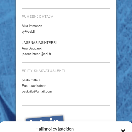
PUHEENJOHTAJA
Miia Immonen
pj@sel.fi
JÄSENASIASIHTEERI
Anu Suopanki
jasensihteeri@sel.fi
ERITYISKASVATUSLEHTI
päätoimittaja
Pasi Luukkainen
paskrilu@gmail.com
Hallinnoi evästeiden