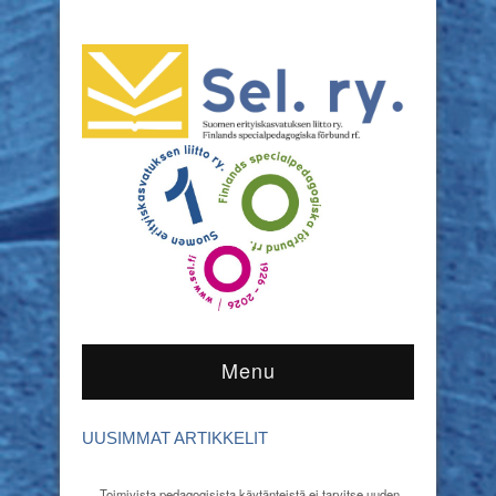
Menu
UUSIMMAT ARTIKKELIT
Toimivista pedagogisista käytänteistä ei tarvitse uuden