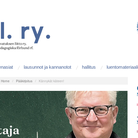
enasiat
lausunnot ja kannanotot
hallitus
luentomateriaali
:
Home
/
Pääkirjoitus
/
Kännykät käteen!