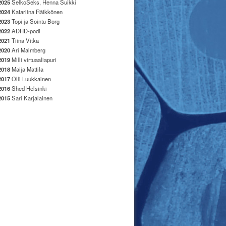
2025
SelkoSeks, Henna Suikki
2024
Katariina Räikkönen
2023
Topi ja Sointu Borg
2022
ADHD-podi
2021
Tiina Vitka
2020
Ari Malmberg
2019
Milli virtuaaliapuri
2018
Maija Mattila
2017
Olli Luukkainen
2016
Shed Helsinki
2015
Sari Karjalainen