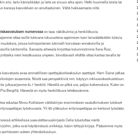
kin siis: tartu kännykkääsi ja laita se sivuun aika ajoin. Hetki kuunnella toista tai
kun kanssa kasvokkain on ainutlaatuinen. Vältä hukkaamasta niitä.
tyiskasvatuksen numerossa
on taas näkökulmia ja henkilökuvia.
ajamme ottaa esille tulevana lukuvuotena oppimisen tuen lainsäädäntöön tulevia
 muutoksia, joissa kolmiportainen tukimalli korvataan ennakoivilla ja
aisilla tukitoimilla. Samasta aiheesta kirjoittaa kolumnistimme Ilona Ruiz.
ntöaika meni kesäkuussa umpeen, toivottavasti ehditte ottaa kantaa tavalla tai
ta kasvatusta avaa ammatillisen opettajakorkeakoulun opettajat. Harri Saine jatkaa
rkistojen avaamista. Niistä saa perspektiiviä mm. käytyyn inkluusiokeskusteluun.
ös juttusarjamme 8+1 henkilö. Hänellä on pitkä ura, paljon kokemuksia. Kuten on
 Pia Bergillä. Hänestä on myös henkilökuva lehdessämme.
etoa edustaa Ninnu Kotilaisen väitöskirjan ensimmäisen osatutkimuksen tulokset
rityisopettajan työnkuvasta. Yli 60 yläkoulun erityisopettajaa on kertonut työstään.
yisessä artikkelissa saavutettavuuskirjasto Celia tutustuttaa meitä
irjoihin, jotka ovat käytännössä uniikkeja, käsin tehtyjä kirjoja. Pääsemme myös
e porilaiseen uuteen yhtenäiskouluun.