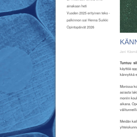
ainakaan heti
Vuoden 2025 erityinen teko -
palkinnon sai Henna Suikki
Opintopäivät 2026
KÄN
Jani Käsm
T
untuu
si
käyttöä opp
kännykkä e
Monissa kou
asiasta lak
moniin koul
aikana. Ope
välitunneil
Meidän kaik
yhteiskunn