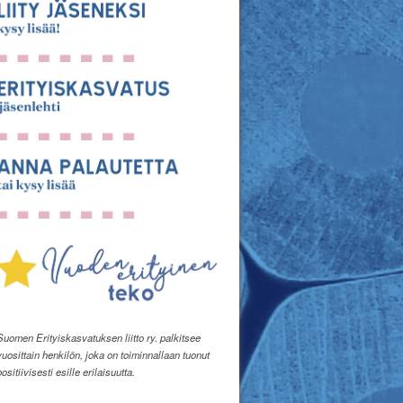
Suomen Erityiskasvatuksen liitto ry. palkitsee
vuosittain henkilön, joka on toiminnallaan tuonut
positiivisesti esille erilaisuutta.