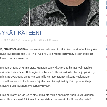
NYKÄT KÄTEEN!
artikkelissa
ä
/
29.8.2024
/
Kommentit pois päältä
/
Pääkirjoitus
Kännykät
käteen!
ltä, että kesän aikana
on kännykät otettu koulun kehittämisen keskiöön. Kännykän
itunnilla perustellaan yksilön perusoikeuksia mahdollistavana, toisten mielestä
i kuulu perusoikeuksiin.
luissa on tänä syksynä otettu käyttöön kännykkäkielto ja hallitus valmistelee
iesitystä. Esimerkiksi Helsingissä ja Tampereella kännykkäkielto on jo päivitetty
uihin, ja tavoitteena on tarjota oppilaille vaihtoehtoisia virikkeitä koulupäivän
tushallitus suosittelee kouluja rajoittamaan kännykän käyttöä oppitunneilla ja
la, kunnes uusi lainsäädäntö astuu voimaan.
kien aikuisten on tärkeä miettiä, millaista mallia annamme nuorille. Aika paljon
assa ollaan kännykkä kädessä ja unohdetaan vuorovaikutus ilman kännyköitä.