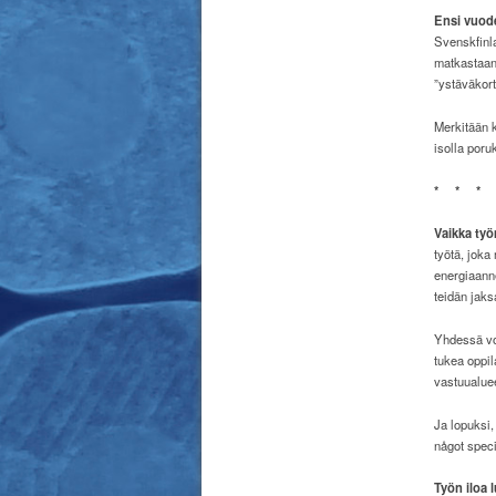
Ensi vuode
Svenskfinl
matkastaan
”ystäväkort
Merkitään k
isolla poru
*
*
*
Vaikka ty
työtä, joka
energiaann
teidän jak
Yhdessä vo
tukea oppil
vastuualue
Ja lopuksi,
något specie
Työn iloa