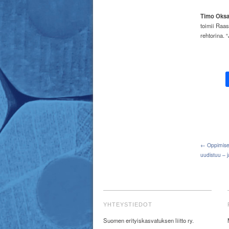
Timo Oks
toimii Raa
rehtorina.
“
← Oppimisen
uudistuu – j
YHTEYSTIEDOT
Suomen erityiskasvatuksen liitto ry.