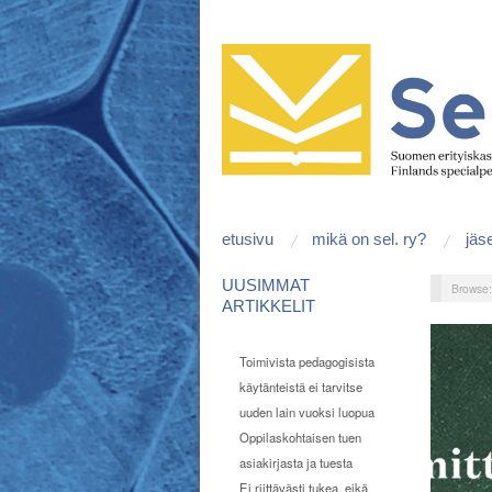
etusivu
mikä on sel. ry?
jäs
UUSIMMAT
Browse
ARTIKKELIT
Toimivista pedagogisista
käytänteistä ei tarvitse
uuden lain vuoksi luopua
Oppilaskohtaisen tuen
asiakirjasta ja tuesta
Ei riittävästi tukea, eikä