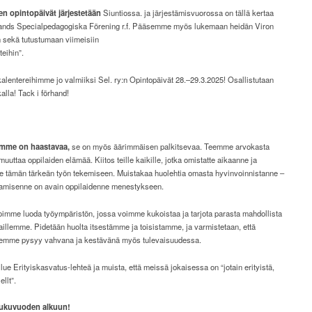
n opintopäivät järjestetään
Siuntiossa. ja järjestämisvuorossa on tällä kertaa
ands Specialpedagogiska Förening r.f. Pääsemme myös lukemaan heidän Viron
 sekä tutustumaan viimeisiin
teihin”.
alentereihimme jo valmiiksi Sel. ry:n Opintopäivät 28.–29.3.2025! Osallistutaan
kalla! Tack i förhand!
ömme on haastavaa,
se on myös äärimmäisen palkitsevaa. Teemme arvokasta
 muuttaa oppilaiden elämää. Kiitos teille kaikille, jotka omistatte aikaanne ja
e tämän tärkeän työn tekemiseen. Muistakaa huolehtia omasta hyvinvoinnistanne –
samisenne on avain oppilaidenne menestykseen.
imme luoda työympäristön, jossa voimme kukoistaa ja tarjota parasta mahdollista
aillemme. Pidetään huolta itsestämme ja toisistamme, ja varmistetaan, että
emme pysyy vahvana ja kestävänä myös tulevaisuudessa.
 lue Erityiskasvatus-lehteä ja muista, että meissä jokaisessa on “jotain erityistä,
llt”.
lukuvuoden
alkuun!