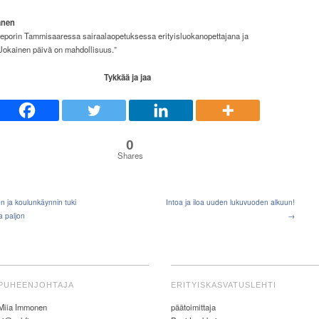
anen
seporin Tammisaaressa sairaalaopetuksessa erityisluokanopettajana ja
Jokainen päivä on mahdollisuus.”
Tykkää ja jaa
0
Shares
 ja koulunkäynnin tuki
Intoa ja iloa uuden lukuvuoden alkuun!
a paljon
→
PUHEENJOHTAJA
ERITYISKASVATUSLEHTI
Miia Immonen
päätoimittaja