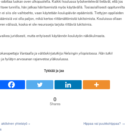
 odottaa luokan oven ulkopuolella. Kaikki koulussa työskentelevät tietävät, että jos
ritsee tunnilla, hän jatkaa häiritsemistä myös käytävällä. Tosiasiallisesti oppitunnilta
 ei siis ole vaihtoehto, vaan käytetään koulupäivän epäämistä. Tiettyjen oppilaiden
äämisiä voi olla paljon, mikä kertoo riittämättömistä tukitoimista. Kouluissa ollaan
ren välissä, koska ei ole resursseja tarjota riittäviä tukitoimia.
vaikea juridisesti, mutta erityisesti käytännön koulutyön näkökulmasta.
uokanopettaja Vantaalla ja väitöskirjatutkija Helsingin yliopistossa.
Hän tutkii
 ja hylätyn arvosanan rajanvetoa yläkoulussa.
Tykkää ja jaa
0
Shares
aktiivinen yhteistyö =
Hippaa vai puukkohippaa? →
s