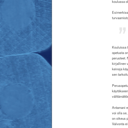
koulussa ol
Esimerkiss
turvaamist
Kouluissa t
opetusta on
perusteet. 
kirjallinen
keinoja käy
sen tarkoit
Perusopetus
käytökseen.
välttämättö
Antamani e
voi olla se
on oikeus p
Valvonta ei