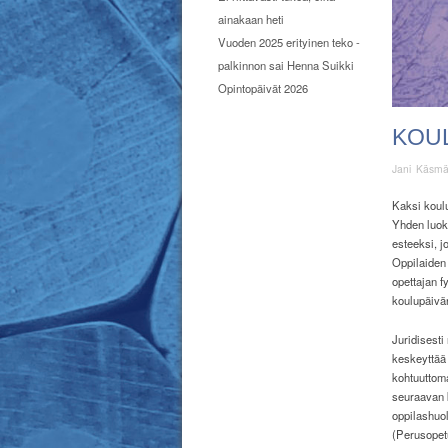
ainakaan heti
Vuoden 2025 erityinen teko -
palkinnon sai Henna Suikki
Opintopäivät 2026
KOU
Jani Käsm
Kaksi koulu
Yhden luoka
esteeksi, j
Oppilaiden 
opettajan f
koulupäivä
Juridisest
keskeyttää 
kohtuuttoma
seuraavan k
oppilashuol
(Perusopet