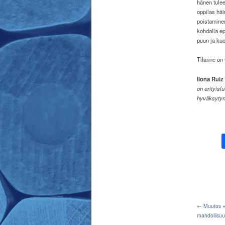
hänen tulee
oppilas häi
poistaminen
kohdalla ep
puun ja kuo
Tilanne on 
Ilona Ruiz
on erityisl
hyväksytyn
← Muutos + 
mahdollisuu