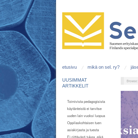
etusivu
mikä on sel. ry?
jäs
UUSIMMAT
Browse
ARTIKKELIT
Toimivista pedagogisista
käytänteistä ei tarvitse
uuden lain vuoksi luopua
Oppilaskohtaisen tuen
asiakirjasta ja tuesta
Ei riittävästi tukea, eikä