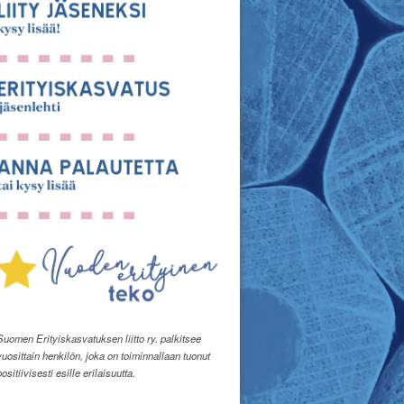
Suomen Erityiskasvatuksen liitto ry. palkitsee
vuosittain henkilön, joka on toiminnallaan tuonut
positiivisesti esille erilaisuutta.