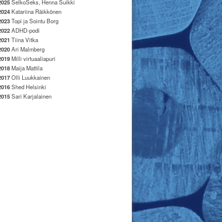
2025
SelkoSeks, Henna Suikki
2024
Katariina Räikkönen
2023
Topi ja Sointu Borg
2022
ADHD-podi
2021
Tiina Vitka
2020
Ari Malmberg
2019
Milli virtuaaliapuri
2018
Maija Mattila
2017
Olli Luukkainen
2016
Shed Helsinki
2015
Sari Karjalainen