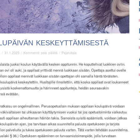
LUPÄIVÄN KESKEYTTÄMISESTÄ
artikkelissa
ä
/
31.1.2025
/
Kommentit pois päältä
/
Pajatuksia
Koulupäivän
keskeyttämisestä
laista juoksi koulun käytävällä kesken oppitunnin. He koputtelivat luokkien oviin.
n ovi oli auki, ja oppilaat yrittivät mennä luokkaan sisään. Opettaja asettui ovelle
olloin oppilaat menivät luokkaan sisään opettajan ohi samalla häntä tönäisten.
koulupäivä keskeytettiin. Huoltajille ilmoitettiin, että koska oppilaat ovat loukanneet
yysistä koskemattomuutta ja häirinneet oppitunteja, heidän seuraavakin
nsä evätään.
i ratkaisu on ongelmallinen. Perusopetuslain mukaan oppilaan koulupäivä voidaan
väkivaltaisen tai uhkaavan käyttäytymisen vuoksi tai jos opetustoiminta vaikeutuu
sti oppilaan aiheuttaman häiriön takia. Samoista syistä epäämistä, voidaan jatkaa
oulupäivän ajan, jos tarvitaan aikaa suunnitella paluuta opetukseen ja tarjota
lon palveluita ja tukea opetukseen paluuta varten. Tätä varten tehdään suunnitelma.
uslaki § 36.) Opetuksen epääminen on turvaamistoimenpide, jolla turvataan