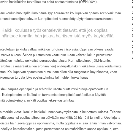
evien henkilöiden turvallisuutta sekä opetustoimintaa (OPH 2024).
äni koulun huoltajille ilmoittama syy seuraavan koulupäivän epäämiseen vaikuttaa
oimenpiteen sijaan olevan kurinpitotoimi huonon käyttäytymisen seurauksena.
Kaikki koulussa työskentelevät tietävät,
että jos oppilas
häiritsee tunnilla,
hän jatkaa häiritsemistä myös käytävällä.
oteutetaan julkista valtaa, mikä on juridisesti iso asia. Oppilaan oikeus saada
 vahva oikeus. Siihen puuttuminen vaatii niin ikään vahvat, lakiin perustuvat
Nämä on mainittu selkeästi perusopetuslaissa. Kurinpitotoimet (jälki-istunto,
 varoitus ja määräaikainen erottaminen) on kirjattu lakiin, eikä kouluissa voida muita
ttää. Koulupäivän epääminen ei voi näin ollen olla rangaistus käytöksestä, vaan
uksena on turvata joko opetustoiminta tai muiden turvallisuus.
laki tarjoaa opettajalle ja rehtorille useita puuttumiskeinoja epätoivottuun
 Kurinpitotoimien lisäksi on turvaamistoimenpiteitä sekä oikeus käyttää
miä voimakeinoja, mikäli oppilas tekee vastarintaa.
simerkki viestii koulun henkilökunnan väsymyksestä ja keinottomuudesta. Tilanne
, että useampi oppilas aiheuttaa päivittäin merkittävää häiriötä tunneilla. Opettajalla
oistaa häiritsevä oppilas oppitunnilta, mutta oppilasta ei saa jättää ilman valvontaa.
 edellytä katsekontaktia, joten periaatteessa on mahdollista sanoa oppilaalle, että