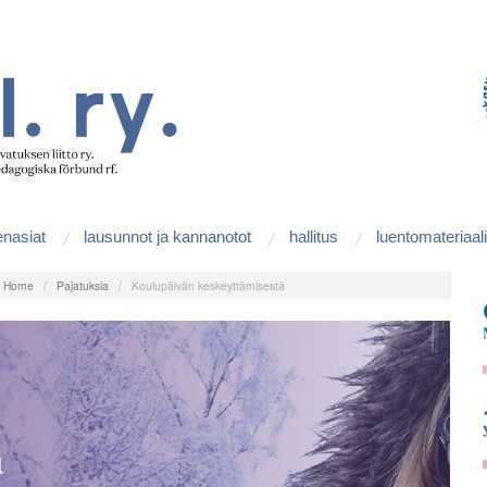
enasiat
lausunnot ja kannanotot
hallitus
luentomateriaali
:
Home
/
Pajatuksia
/
Koulupäivän keskeyttämisestä