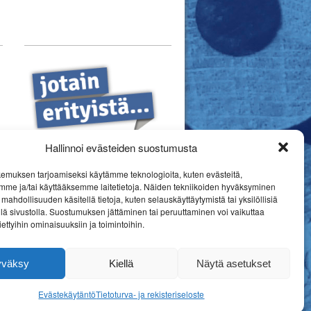
Hallinnoi evästeiden suostumusta
emuksen tarjoamiseksi käytämme teknologioita, kuten evästeitä,
mme ja/tai käyttääksemme laitetietoja. Näiden tekniikoiden hyväksyminen
mahdollisuuden käsitellä tietoja, kuten selauskäyttäytymistä tai yksilöllisiä
llä sivustolla. Suostumuksen jättäminen tai peruuttaminen voi vaikuttaa
 tiettyihin ominaisuuksiin ja toimintoihin.
yväksy
Kiellä
Näytä asetukset
Evästekäytäntö
Tietoturva- ja rekisteriseloste