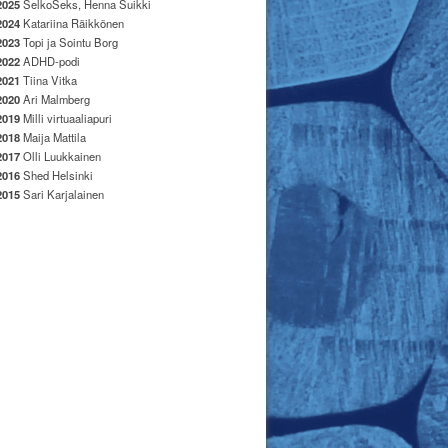
2025
SelkoSeks, Henna Suikki
2024
Katariina Räikkönen
2023
Topi ja Sointu Borg
2022
ADHD-podi
2021
Tiina Vitka
2020
Ari Malmberg
2019
Milli virtuaaliapuri
2018
Maija Mattila
2017
Olli Luukkainen
2016
Shed Helsinki
2015
Sari Karjalainen