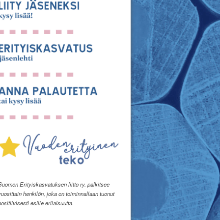
Suomen Erityiskasvatuksen liitto ry. palkitsee
vuosittain henkilön, joka on toiminnallaan tuonut
positiivisesti esille erilaisuutta.