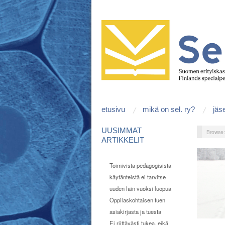
etusivu
mikä on sel. ry?
jäs
UUSIMMAT
Browse
ARTIKKELIT
Toimivista pedagogisista
käytänteistä ei tarvitse
uuden lain vuoksi luopua
Oppilaskohtaisen tuen
asiakirjasta ja tuesta
Ei riittävästi tukea, eikä