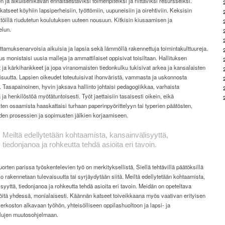
ja aikuisenikävän ennaltaestäviksi toimenpiteiksi ja riittäviksi resursseiksi.
katseet köyhiin lapsiperheisiin, työttömiin, uupuneisiin ja oirehtiviin. Keksisin
töillä riudutetun koulutuksen uuteen nousuun. Kitkisin kiusaamisen ja
elun.
ttamuksenarvoisia aikuisia ja lapsia sekä lämmöllä rakennettuja toimintakulttuureja.
s monistaisi uusia malleja ja ammattilaiset oppisivat toisiltaan. Hallituksen
 ja kärkihankkeet ja jopa viranomaisten tiedonkulku tukisivat arkea ja kansalaisten
suutta. Lapsien oikeudet toteutuisivat ihonväristä, vammasta ja uskonnosta
. Tasapainoinen, hyvin jaksava hallinto johtaisi pedagogiikkaa, varhaista
 ja henkilöstöä myötätuntoisesti. Työt jaettaisiin tasaisesti oikein, eikä
ten osaamista haaskattaisi turhaan paperinpyörittelyyn tai typerien päätösten,
den prosessien ja sopimusten jälkien korjaamiseen.
Meiltä edellytetään kohtaamista, kansainvälisyyttä,
tiedonjanoa ja rohkeutta tehdä asioita eri tavoin.
uorten parissa työskentelevien työ on merkityksellistä. Siellä tehtävillä päätöksillä
oko rakennetaan tulevaisuutta tai syrjäydytään siitä. Meiltä edellytetään kohtaamista,
syyttä, tiedonjanoa ja rohkeutta tehdä asioita eri tavoin. Meidän on opeteltava
öitä yhdessä, monialaisesti. Käännän katseet toiveikkaana myös vaativan erityisen
erkoston alkavaan työhön, yhteisölliseen oppilashuoltoon ja lapsi- ja
lujen muutosohjelmaan.