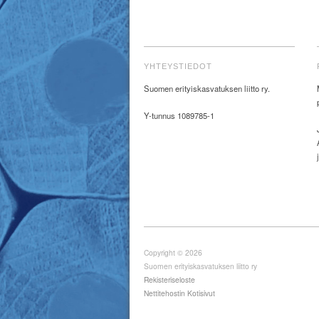
YHTEYSTIEDOT
Suomen erityiskasvatuksen liitto ry.
Y-tunnus 1089785-1
Copyright © 2026
Suomen erityiskasvatuksen liitto ry
Rekisteriseloste
Nettitehostin Kotisivut