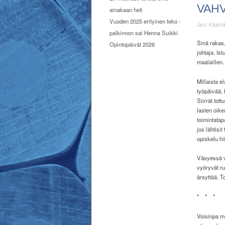
VAHV
ainakaan heti
Vuoden 2025 erityinen teko -
Jani Käsm
palkinnon sai Henna Suikki
Sinä rakas,
Opintopäivät 2026
johtaja. I
maalaillen.
Millaista e
työpäivää, 
Siirrät tot
lasten oike
toimintatap
jos lähtisit
opiskelu h
Väsyessä vä
vyöryvät r
ärsyttää. 
*
*
*
Voisinpa mu