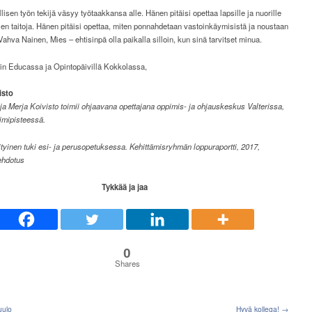
lisen työn tekijä väsyy työtaakkansa alle. Hänen pitäisi opettaa lapsille ja nuorille
en taitoja. Hänen pitäisi opettaa, miten ponnahdetaan vastoinkäymisistä ja noustaan
Vahva Nainen, Mies – ehtisinpä olla paikalla silloin, kun sinä tarvitset minua.
in Educassa ja Opintopäivillä Kokkolassa,
isto
ja Merja Koivisto toimii ohjaavana opettajana oppimis- ja ohjauskeskus Valterissa,
imipisteessä.
ityinen tuki esi- ja perusopetuksessa. Kehittämisryhmän loppuraportti, 2017,
ehdotus
Tykkää ja jaa
0
Shares
uulo
Hyvä kollega! →