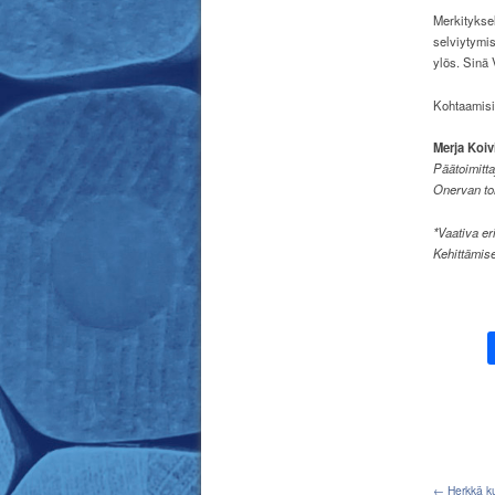
Merkityksel
selviytymis
ylös. Sinä 
Kohtaamisi
Merja Koiv
Päätoimitta
Onervan to
*Vaativa er
Kehittämis
← Herkkä k