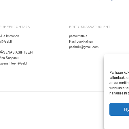
PUHEENJOHTAJA
ERITYISKASVATUSLEHTI
Miia Immonen
päätoimittaja
pj@sel.fi
Pasi Luukkainen
paskrilu@gmail.com
JÄSENASIASIHTEERI
Anu Suopanki
jasensihteeri@sel.fi
Parhaan kok
tallentaakse
antaa meille 
tunnuksia tä
haitallisesti
H