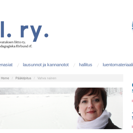
enasiat
lausunnot ja kannanotot
hallitus
luentomateriaali
:
Home
/
Pääkirjoitus
/
Vahva nainen