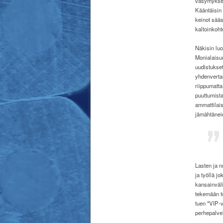
väsymyksen 
Kääntäisin 
keinot sääs
kaltoinkoht
Näkisin luo
Monialaisuu
uudistukset
yhdenvertai
riippumatta
puuttumista
ammattilais
jämähtänei
Lasten ja n
ja työllä j
kansainväli
tekemään t
tuen *VIP-v
perhepalve