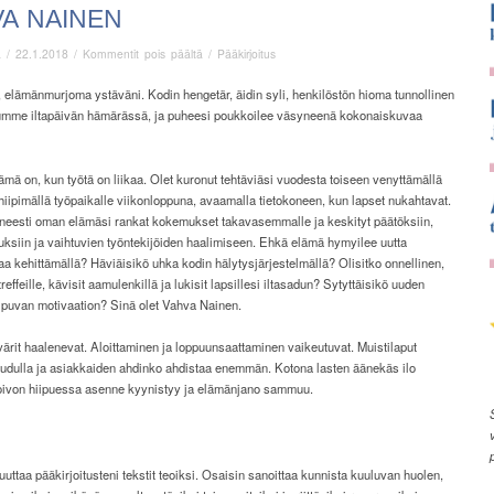
A NAINEN
artikkelissa
ä
/
22.1.2018
/
Kommentit pois päältä
/
Pääkirjoitus
Vahva
nainen
 elämänmurjoma ystäväni. Kodin hengetär, äidin syli, henkilöstön hioma tunnollinen
stumme iltapäivän hämärässä, ja puheesi poukkoilee väsyneenä kokonaiskuvaa
lämä on, kun työtä on liikaa. Olet kuronut tehtäviäsi vuodesta toiseen venyttämällä
hiipimällä työpaikalle viikonloppuna, avaamalla tietokoneen, kun lapset nukahtavat.
tuneesti oman elämäsi rankat kokemukset takavasemmalle ja keskityt päätöksiin,
uksiin ja vaihtuvien työntekijöiden haalimiseen. Ehkä elämä hymyilee uutta
aa kehittämällä? Häviäisikö uhka kodin hälytysjärjestelmällä? Olisitko onnellinen,
 treffeille, kävisit aamulenkillä ja lukisit lapsillesi iltasadun? Sytyttäisikö uuden
iipuvan motivaation? Sinä olet Vahva Nainen.
rit haalenevat. Aloittaminen ja loppuunsaattaminen vaikeutuvat. Muistilaput
uudulla ja asiakkaiden ahdinko ahdistaa enemmän. Kotona lasten äänekäs ilo
Toivon hiipuessa asenne kyynistyy ja elämänjano sammuu.
uttaa pääkirjoitusteni tekstit teoiksi. Osaisin sanoittaa kunnista kuuluvan huolen,