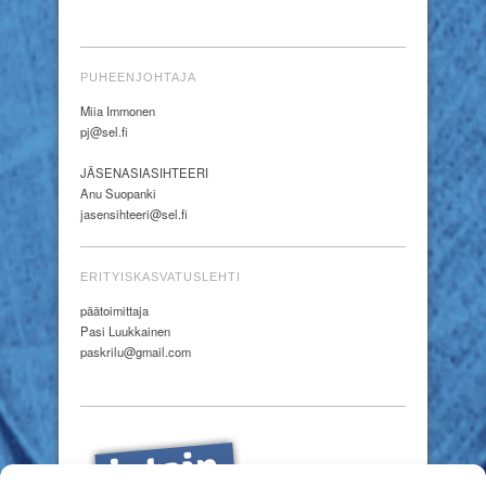
PUHEENJOHTAJA
Miia Immonen
pj@sel.fi
JÄSENASIASIHTEERI
Anu Suopanki
jasensihteeri@sel.fi
ERITYISKASVATUSLEHTI
päätoimittaja
Pasi Luukkainen
paskrilu@gmail.com