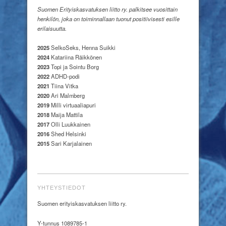
Suomen Erityiskasvatuksen liitto ry. palkitsee vuosittain
henkilön, joka on toiminnallaan tuonut positiivisesti esille
erilaisuutta.
2025
SelkoSeks, Henna Suikki
2024
Katariina Räikkönen
2023
Topi ja Sointu Borg
2022
ADHD-podi
2021
Tiina Vitka
2020
Ari Malmberg
2019
Milli virtuaaliapuri
2018
Maija Mattila
2017
Olli Luukkainen
2016
Shed Helsinki
2015
Sari Karjalainen
YHTEYSTIEDOT
Suomen erityiskasvatuksen liitto ry.
Y-tunnus 1089785-1