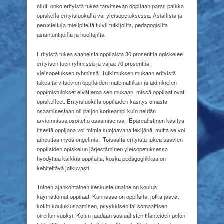
ollut, onko erityistä tukea tarvitsevan oppilaan paras paikka
opiskella erityisluokalla vai yleisopetuksessa. Asiallisia ja
perusteltuja mielipiteitä tulvii tutkijoilta, pedagogisilta
asiantuntijoilta ja huoltajilta.
Erityistä tukea saaneista oppilaista 30 prosenttia opiskelee
erityisen tuen ryhmissä ja vajaa 70 prosenttia
yleisopetuksen ryhmissä. Tutkimuksen mukaan erityistä
tukea tarvitsevien oppilaiden matematiikan ja äidinkielen
oppimistulokset eivät eroa sen mukaan, missä oppilaat ovat
opiskelleet. Erityisluokilla oppilaiden käsitys omasta
osaamisestaan oli paljon korkeampi kuin heidän
arvioinnissa osoitettu osaamisensa.
Epärealistinen käsitys
itsestä oppijana voi toimia suojaavana tekijänä, mutta se voi
aiheuttaa myös ongelmia.
Toisaalta erityistä tukea saavien
oppilaiden opiskelun järjestäminen yleisopetuksessa
hyödyttää kaikkia oppilaita, koska pedagogiikkaa on
kehitettävä jatkuvasti.
Toinen ajankohtainen keskustelunaihe on koulua
käymättömät oppilaat. Kunnassa on oppilaita, jotka jäävät
kotiin koulukiusaamisen, psyykkisen tai somaattisen
oireilun vuoksi. Kotiin jäädään sosiaalisten tilanteiden pelon