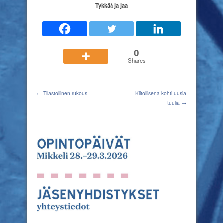
Tykkää ja jaa
0
Shares
← Tilastollinen rukous
Kiitollisena kohti uusia
tuulia →