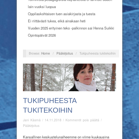
lain vuoksi luopua
Oppilaskohtaisen tuen asiakirjasta ja tuesta
Ei riittävästi tukea, eikä ainakaan heti
Vuoden 2025 erityinen teko -palkinnon sai Henna Suikki
Opintopäivät 2026
Browse:
Home
/
Pääkirjoitus
/
Tukipuheesta tukitekoihin
TUKIPUHEESTA
TUKITEKOIHIN
artikkelissa
Jani Käsmä
/
14.11.2018
/
Kommentit pois päältä
/
Tukipuheesta
Pääkirjoitus
tukitekoihin
Kansallinen keskustelunaiheemme on viime kuukausina