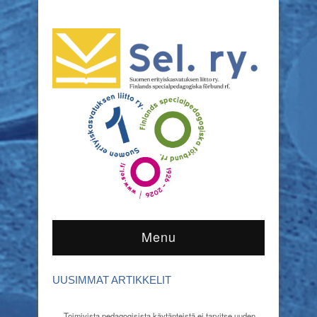
Menu
UUSIMMAT ARTIKKELIT
Toimivista pedagogisista käytänteistä ei tarvitse uuden