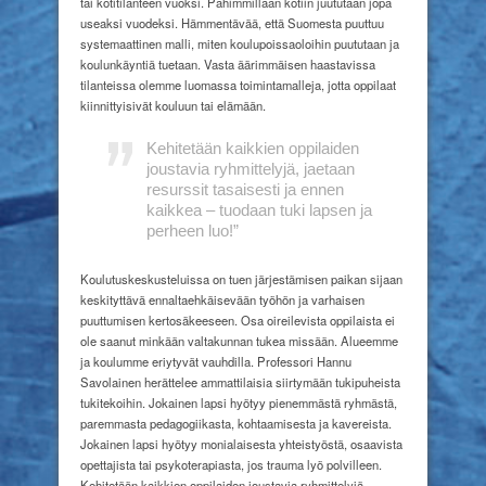
tai kotitilanteen vuoksi. Pahimmillaan kotiin juututaan jopa
useaksi vuodeksi. Hämmentävää, että Suomesta puuttuu
systemaattinen malli, miten koulupoissaoloihin puututaan ja
koulunkäyntiä tuetaan. Vasta äärimmäisen haastavissa
tilanteissa olemme luomassa toimintamalleja, jotta oppilaat
kiinnittyisivät kouluun tai elämään.
Kehitetään kaikkien oppilaiden
joustavia ryhmittelyjä, jaetaan
resurssit tasaisesti ja ennen
kaikkea – tuodaan tuki lapsen ja
perheen luo!”
Koulutuskeskusteluissa on tuen järjestämisen paikan sijaan
keskityttävä ennaltaehkäisevään työhön ja varhaisen
puuttumisen kertosäkeeseen. Osa oireilevista oppilaista ei
ole saanut minkään valtakunnan tukea missään. Alueemme
ja koulumme eriytyvät vauhdilla. Professori Hannu
Savolainen herättelee ammattilaisia siirtymään tukipuheista
tukitekoihin. Jokainen lapsi hyötyy pienemmästä ryhmästä,
paremmasta pedagogiikasta, kohtaamisesta ja kavereista.
Jokainen lapsi hyötyy monialaisesta yhteistyöstä, osaavista
opettajista tai psykoterapiasta, jos trauma lyö polvilleen.
Kehitetään kaikkien oppilaiden joustavia ryhmittelyjä,