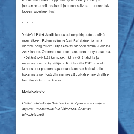
jaetaan resurssit tasaisesti ja ennen kaikkea – tuodaan tuki
lapsen ja perheen luo!
*
*
*
Ystäväni
Päivi Juntti
luopuu puheenjohtajuudesta pitkän
uran jälkeen. Kolumnistimme Sari Karjalainen ja minä
olemme hengitelleet Erityiskasvatuslehden tahtiin vuodesta
2016 lähtien. Olemme nauttineet haasteista ja myötätuulista.
Työelämä pyörittää kumpaakin kiihtyvällä tahdilla ja
annamme uusille kynäilijöille tietä kesällä 2019. Jos olet
kiinnostunut päätoimittajuudesta, laitathan hallitukselle
hakemusta opintopäiviin mennessä! Julkaisemme virallisen
hakuilmoituksen verkossa.
Merja Koivisto
Päätoimittaja Merja Koivisto toimii ohjaavana opettajana
oppimis- ja ohjauskeskus Valterissa, Onervan
toimipisteessä.