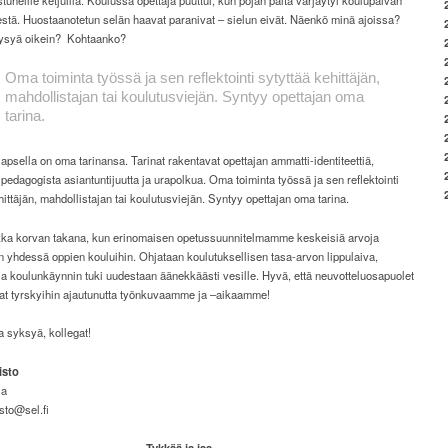
tuneille ketjuilla. Koulussa opettaja puuttui, kun pojan paita värjäytyi koulupäivän
stä. Huostaanotetun selän haavat paranivat – sielun eivät. Näenkö minä ajoissa?
syä oikein?
Kohtaanko?
Oma toiminta työssä ja sen reflektointi sytyttää kehittäjän,
mahdollistajan tai koulutusviejän. Syntyy opettajan oma
tarina.
lapsella on oma tarinansa. Tarinat rakentavat opettajan ammatti-identiteettiä,
pedagogista asiantuntijuutta ja urapolkua. Oma toiminta työssä ja sen reflektointi
hittäjän, mahdollistajan tai koulutusviejän. Syntyy opettajan oma tarina.
ka korvan takana, kun erinomaisen opetussuunnitelmamme keskeisiä arvoja
n yhdessä oppien kouluihin. Ohjataan koulutuksellisen tasa-arvon lippulaiva,
a koulunkäynnin tuki uudestaan äänekkäästi vesille. Hyvä, että neuvotteluosapuolet
vat tyrskyihin ajautunutta työnkuvaamme ja –aikaamme!
 syksyä, kollegat!
isto
ja
sto@sel.fi
Tykkää ja jaa