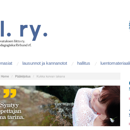
enasiat
lausunnot ja kannanotot
hallitus
luentomateriaali
:
Home
/
Pääkirjoitus
/
Kukka korvan takana