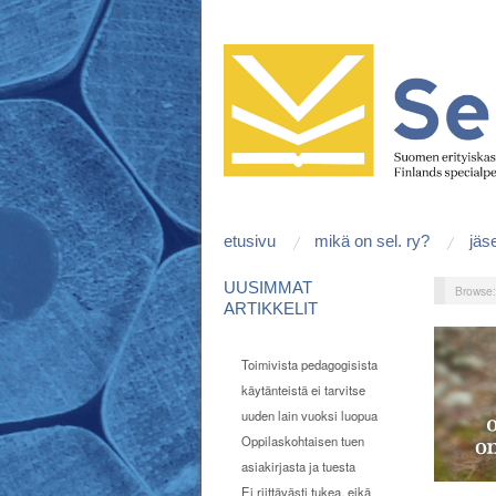
etusivu
mikä on sel. ry?
jäs
UUSIMMAT
Browse
ARTIKKELIT
Toimivista pedagogisista
käytänteistä ei tarvitse
uuden lain vuoksi luopua
Oppilaskohtaisen tuen
asiakirjasta ja tuesta
Ei riittävästi tukea, eikä