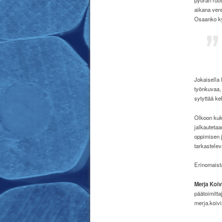
pyörän ruos
aikana vere
Osaanko ky
Jokaisella 
työnkuvaa, 
sytyttää ke
Olkoon kuk
jalkautetaa
oppimisen j
tarkastele
Erinomaista
Merja Koiv
päätoimitta
merja.koivi