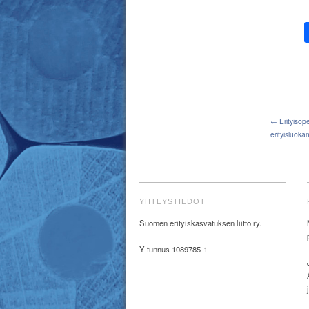
← Erityisope
erityisluok
YHTEYSTIEDOT
Suomen erityiskasvatuksen liitto ry.
Y-tunnus 1089785-1