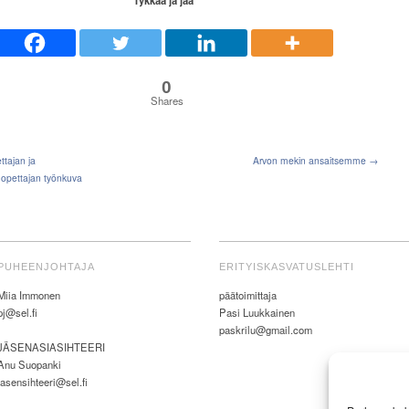
0
Shares
ttajan ja
Arvon mekin ansaitsemme →
anopettajan työnkuva
PUHEENJOHTAJA
ERITYISKASVATUSLEHTI
Miia Immonen
päätoimittaja
pj@sel.fi
Pasi Luukkainen
paskrilu@gmail.com
JÄSENASIASIHTEERI
Anu Suopanki
jasensihteeri@sel.fi