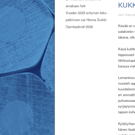
KUK
ainakaan heti
Vuoden 2025 erityinen teko -
Jani Käsm
palkinnon sai Henna Suikki
Ke
sää on v
Opintopäivät 2026
satakielen
takana, olk
Kesä kutitte
leppoisasti
lähikoulup
kanssa viet
Lomareissu
muisteli op
kuuntelemis
eri ammatti
puhuessaan
syrjäytymis
lapsen kohd
Kyläilyilta
hänen itset