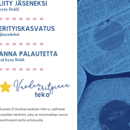
Suomen Erityiskasvatuksen liitto ry. palkitsee
vuosittain henkilön, joka on toiminnallaan tuonut
positiivisesti esille erilaisuutta.