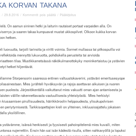
KA KORVAN TAKANA
artikkelissa
ä
/
29.8.2016
/
Kommentit pois päältä
/
Pääkirjoitus
Kukka
korvan
ielä. On aamun sininen hetki ja laiturin rautaiset portaat varpaiden alla. On
takana
 viserrys ja saaren takaa kumpuavat mustat ukkospilvet. Olkoon kukka korvan
oon hetken.
li luovuutta, tarjoili tarinoita ja viritti voimia. Sormet mullassa tai pitkospuilla voi
 reflektoida mennyttä lukuvuotta, pohdiskella perusteita tai arvioida
eriaatteen tilaa. Mustikkametsässä näkökulmanottokyky moninkertaistuu ja ystävien
etyt hetket hiljentävät.
llamme Storpensorin saaressa entinen valtuustokaverini, ystäväni emeritusesyope
pilasainestaan. Mies jyrähteli hyväksyvän ja rajoja asettavan aikuisen ja nuoren
en puolesta. Järjestökentällä vaikuttanut mies vakuutti oman ajan antamisesta ja
laisten välille rakennettavasta vastuullisesta yhteistyöstä.
Mies herkistyi
 kiusaamisen pirullisuudesta, häirikköroolin helppoudesta, ylisukupolvisen
en periytymisestä. Tarkkisopettajien kieli on yhteinen, inkluusioajattelu jokaisen
alla yksilöllinen.
na ystävämme, isänsä henkisesti ja fyysisesti pahoinpitelemä mies kuvaili, miten
untonsa nujerrettiin. Ensin hän sai isän kädestä risulla, sitten nahkavyöllä ja lopuksi