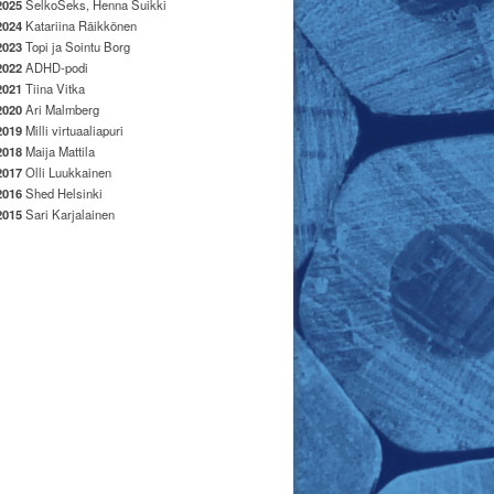
2025
SelkoSeks, Henna Suikki
2024
Katariina Räikkönen
2023
Topi ja Sointu Borg
2022
ADHD-podi
2021
Tiina Vitka
2020
Ari Malmberg
2019
Milli virtuaaliapuri
2018
Maija Mattila
2017
Olli Luukkainen
2016
Shed Helsinki
2015
Sari Karjalainen