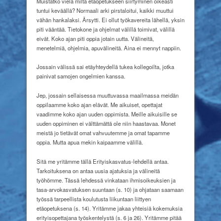
Muistatko vielä miltä etäopetukseen siirtyminen oikeasti
tuntui keväällä? Normaali arki pirstaloitui, kaikki muuttui
vähän hankalaksi. Ärsytti. Ei ollut työkavereita lähellä, yksin
piti vääntää. Tietokone ja ohjelmat välillä toimivat, välillä
eivät. Koko ajan piti oppia jotain uutta. Välineitä,
menetelmiä, ohjelmia, apuvälineitä. Aina ei mennyt nappiin.
Jossain välissä sai etäyhteydellä tukea kollegoilta, jotka
painivat samojen ongelmien kanssa.
Jep, jossain sellaisessa muuttuvassa maailmassa meidän
oppilaamme koko ajan elävät. Me aikuiset, opettajat
vaadimme koko ajan uuden oppimista. Meille aikuisille se
uuden oppiminen ei välttämättä ole niin haastavaa. Monet
meistä jo tietävät omat vahvuutemme ja omat tapamme
oppia. Mutta apua mekin kaipaamme välillä.
Sitä me yritämme tällä Erityiskasvatus-lehdellä antaa.
Tarkoituksena on antaa uusia ajatuksia ja välineitä
työhömme. Tässä lehdessä vinkataan ihmisoikeuksien ja
tasa-arvokasvatuksen suuntaan (s. 10) ja ohjataan saamaan
työssä tarpeellista koulutusta liikuntaan liittyen
etäopetuksena (s. 14). Yritämme jakaa yhteisiä kokemuksia
erityisopettajana työskentelystä (s. 6 ja 26). Yritämme pitää