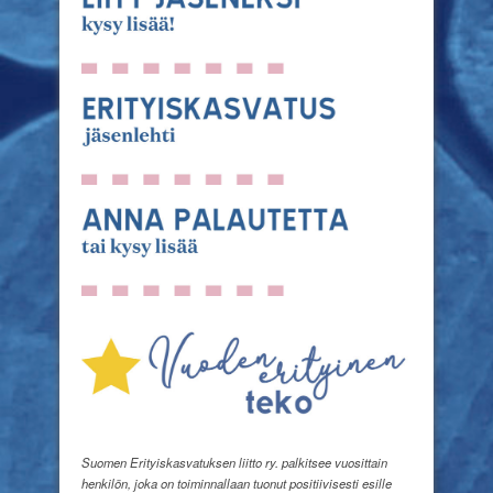
Suomen Erityiskasvatuksen liitto ry. palkitsee vuosittain
henkilön, joka on toiminnallaan tuonut positiivisesti esille