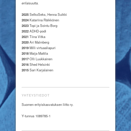
erilaisuutta.
2025
SelkoSeks, Henna Suikki
2024
Katariina Räikkönen
2023
Topi ja Sointu Borg
2022
ADHD-podi
2021
Tiina Vitka
2020
Ari Malmberg
2019
Milli virtuaaliapuri
2018
Maija Mattila
2017
Olli Luukkainen
2016
Shed Helsinki
2015
Sari Karjalainen
YHTEYSTIEDOT
Suomen erityiskasvatuksen liitto ry.
Y-tunnus 1089785-1