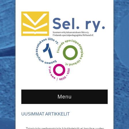
Menu
UUSIMMAT ARTIKKELIT
Toimivista pedagogisista käytänteistä ei tarvitse uuden