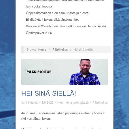
lain vuoksi luopua
Oppilaskohtaisen tuen asiakirjasta ja tuesta
Ei riittävästi tukea, eikä ainakaan heti
Vuoden 2025 erityinen teko -palkinnon sai Henna Suikki
Opintopäivät 2026
Browse:
Home
/
Pääkirjoitus
/
Hei sinä siellä!
HEI SINÄ SIELLÄ!
artikkelissa
Jani Käsmä
/
3.9.2020
/
Kommentit pois päältä
/
Pääkirjoitus
Hei
sinä
Juuri sinä! Tarkkaavuus tähän paperiin ja aletaan yhdessä
siellä!
rivi kerrallaan lukea.