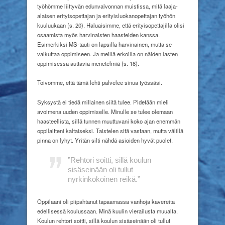
työhömme liittyvän edunvalvonnan muistissa, mitä laaja-
alaisen erityisopettajan ja erityisluokanopettajan työhön
kuuluukaan (s. 20). Haluaisimme, että erityisopettajilla olisi
osaamista myös harvinaisten haasteiden kanssa.
Esimerkiksi MS-tauti on lapsilla harvinainen, mutta se
vaikuttaa oppimiseen. Ja meillä erkoilla on näiden lasten
oppimisessa auttavia menetelmiä (s. 18).
Toivomme, että tämä lehti palvelee sinua työssäsi.
Syksystä ei tiedä millainen siitä tulee. Pidetään mieli
avoimena uuden oppimiselle. Minulle se tulee olemaan
haasteellista, sillä tunnen muuttuvani koko ajan enemmän
oppilaitteni kaltaiseksi. Taistelen sitä vastaan, mutta välillä
pinna on lyhyt. Yritän silti nähdä asioiden hyvät puolet.
”Rehtori soitti, sillä koulun
sisäseinään
oli tullut
nyrkinkokoinen reikä.”
Oppilaani oli piipahtanut tapaamassa vanhoja kavereita
edellisessä koulussaan. Minä kuulin vierailusta muualta.
Koulun rehtori soitti, sillä koulun sisäseinään oli tullut