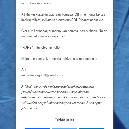
nyrkinkokoinen reikä.
Kävin keskustelun oppilaani kanssa. Olimme monta kertaa
keskustelleet, millaisiin tilanteisiin ADHD hänet usein vie.
“Voi sun kanssasi, ei mennyt se homma ihan putkeen. Ne on
noi sun neljä nopeaa kirjainta.”
“HUPS”, hän totesi minulle.
Neljällä nopealla kirjaimella leikkaa salamannopeasti.
Ari
ari.malmberg.sel@gmail.com
Ari Malmberg työskentelee erityisluokanopettajana
yläkouluikäisten nuorten parissa. Laaja-alaisen
erityisopettajan pätevyys ei riitä virkaan, mutta virkistävän
välivuoden erityisluokanopettajana voi tehdä. Siinä oppii
jotain uutta.
Tykkää ja jaa