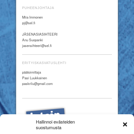
PUHEENJOHTAJA
Miia Immonen
pj@sel.fi
JÄSENASIASIHTEERI
Anu Suopanki
jasensihteeri@sel.fi
ERITYISKASVATUSLEHTI
päätoimittaja
Pasi Luukkainen
paskrilu@gmail.com
Hallinnoi evästeiden
suostumusta