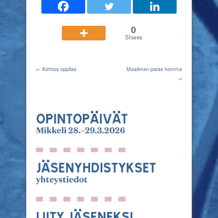
0
Shares
← Kohtaa oppilas
Maailman paras homma
→