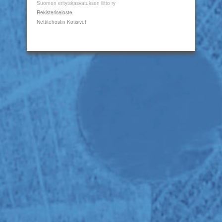
Suomen erityiskasvatuksen liitto ry
Rekisteriseloste
Nettitehostin Kotisivut