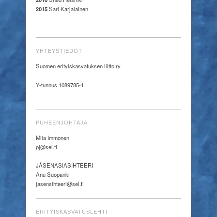
2015
Sari Karjalainen
YHTEYSTIEDOT
Suomen erityiskasvatuksen liitto ry.
Y-tunnus 1089785-1
PUHEENJOHTAJA
Miia Immonen
pj@sel.fi
JÄSENASIASIHTEERI
Anu Suopanki
jasensihteeri@sel.fi
ERITYISKASVATUSLEHTI