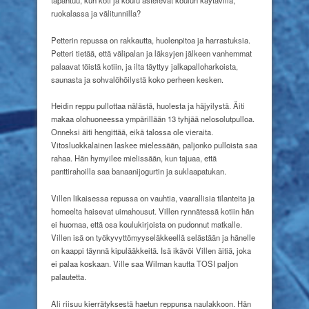
ruokalassa ja välitunnilla?
Petterin repussa on rakkautta, huolenpitoa ja harrastuksia.
Petteri tietää, että välipalan ja läksyjen jälkeen vanhemmat
palaavat töistä kotiin, ja ilta täyttyy jalkapalloharkoista,
saunasta ja sohvalöhöilystä koko perheen kesken.
Heidin reppu pullottaa nälästä, huolesta ja häjyilystä. Äiti
makaa olohuoneessa ympärillään 13 tyhjää nelosolutpulloa.
Onneksi äiti hengittää, eikä talossa ole vieraita.
Vitosluokkalainen laskee mielessään, paljonko pulloista saa
rahaa. Hän hymyilee mielissään, kun tajuaa, että
panttirahoilla saa banaanijogurtin ja suklaapatukan.
Villen likaisessa repussa on vauhtia, vaarallisia tilanteita ja
homeelta haisevat uimahousut. Villen rynnätessä kotiin hän
ei huomaa, että osa koulukirjoista on pudonnut matkalle.
Villen isä on työkyvyttömyyseläkkeellä selästään ja hänelle
on kaappi täynnä kipulääkkeitä. Isä ikävöi Villen äitiä, joka
ei palaa koskaan. Ville saa Wilman kautta TOSI paljon
palautetta.
Ali riisuu kierrätyksestä haetun reppunsa naulakkoon. Hän