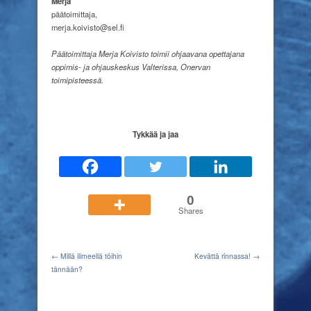
Merja
päätoimittaja,
merja.koivisto@sel.fi
Päätoimittaja Merja Koivisto toimii ohjaavana opettajana
oppimis- ja ohjauskeskus Valterissa, Onervan
toimipisteessä.
Tykkää ja jaa
0
Shares
← Millä ilimeellä töihin
Kevättä rinnassa! →
tännään?