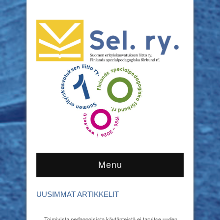
Menu
UUSIMMAT ARTIKKELIT
Toimivista pedagogisista käytänteistä ei tarvitse uuden