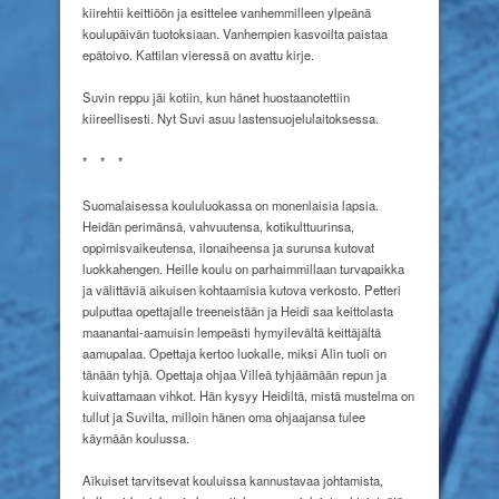
kiirehtii keittiöön ja esittelee vanhemmilleen ylpeänä
koulupäivän tuotoksiaan. Vanhempien kasvoilta paistaa
epätoivo. Kattilan vieressä on avattu kirje.
Suvin reppu jäi kotiin, kun hänet huostaanotettiin
kiireellisesti. Nyt Suvi asuu lastensuojelulaitoksessa.
*
*
*
Suomalaisessa koululuokassa on monenlaisia lapsia.
Heidän perimänsä, vahvuutensa, kotikulttuurinsa,
oppimisvaikeutensa, ilonaiheensa ja surunsa kutovat
luokkahengen. Heille koulu on parhaimmillaan turvapaikka
ja välittäviä aikuisen kohtaamisia kutova verkosto. Petteri
pulputtaa opettajalle treeneistään ja Heidi saa keittolasta
maanantai-aamuisin lempeästi hymyilevältä keittäjältä
aamupalaa. Opettaja kertoo luokalle, miksi Alin tuoli on
tänään tyhjä. Opettaja ohjaa Villeä tyhjäämään repun ja
kuivattamaan vihkot. Hän kysyy Heidiltä, mistä mustelma on
tullut ja Suvilta, milloin hänen oma ohjaajansa tulee
käymään koulussa.
Aikuiset tarvitsevat kouluissa kannustavaa johtamista,