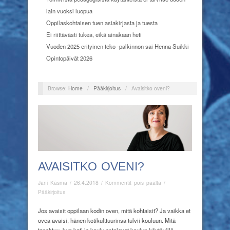
lain vuoksi luopua
Oppilaskohtaisen tuen asiakirjasta ja tuesta
Ei riittävästi tukea, eikä ainakaan heti
Vuoden 2025 erityinen teko -palkinnon sai Henna Suikki
Opintopäivät 2026
Browse:
Home
/
Pääkirjoitus
/
Avaisitko oveni?
AVAISITKO OVENI?
artikkelissa
Jani Käsmä
/
26.4.2018
/
Kommentit pois päältä
/
Avaisitko
Pääkirjoitus
oveni?
Jo
s avaisit oppilaan kodin oven, mitä kohtaisit? Ja vaikka et
ovea avaisi, hänen kotikulttuurinsa tulvii kouluun. Mitä
tapahtuu, kun koti ja koulu astelevat koulun käytävillä,