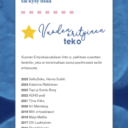
Suomen Erityiskasvatuksen liitto ry. palkitsee vuosittain
henkilön, joka on toiminnallaan tuonut positiivisesti esille
erilaisuutta.
2025
SelkoSeks, Henna Suikki
2024
Katariina Räikkönen
2023
Topi ja Sointu Borg
2022
ADHD-podi
2021
Tiina Vitka
2020
Ari Malmberg
2019
Milli virtuaaliapuri
2018
Maija Mattila
2017
Olli Luukkainen
2016
Shed Helsinki