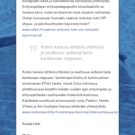
kollegoiden tukea ja kannattelevaa monialaista yhteistyötä.
Erityisopettajan erityispedagogiselle konsultaatiolle on
huutava tarve, mutta tarvitsemme myös osaavia verkostoja.
Onhan kunnassasi huomattu vaativan erityisen tuen VIP-
ohjaus- ja palveluverkoston käynnistyminen?
www.valteri.fi/vaativan-erityisen
-tuen-vip-verkostot-
kaynnistyvat/
Kotien kanssa tehtävä yhteistyö
ja osallisuus auttavat lasta
kantamaan reppuaan.
Kotien kanssa tehtävä yhteistyö ja osallisuus auttavat lasta
kantamaan reppuaan. Vanhempainliitolla oli kolmivuotinen
erinomainen EPeLI-hanke, missä Oulun kolmessa
pilottikoulussa testattiin kahden vuoden ajan erityislasten ja
erityisperheiden osallisuuden lisäämistä kouluissa.
Käytänteet soveltuvat erinomaisesti myös Petterin, Heidin,
Villeen ja Alin huoltajien kanssa tehtävään yhteistyöhön.
www.vanhempainliitto.fi/
vanhempaintoiminta/yhdenvertaisuus/
erityiskasvat
Kesää kohti,