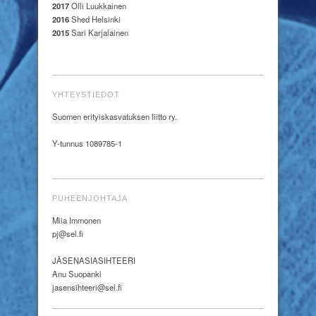
2017
Olli Luukkainen
2016
Shed Helsinki
2015
Sari Karjalainen
YHTEYSTIEDOT
Suomen erityiskasvatuksen liitto ry.
Y-tunnus 1089785-1
PUHEENJOHTAJA
Miia Immonen
pj@sel.fi
JÄSENASIASIHTEERI
Anu Suopanki
jasensihteeri@sel.fi