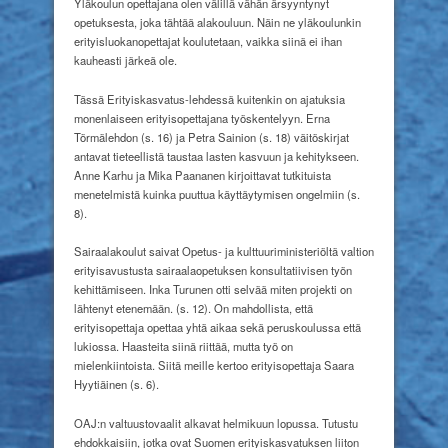
Yläkoulun opettajana olen välillä vähän ärsyyntynyt
opetuksesta, joka tähtää alakouluun. Näin ne yläkoulunkin
erityisluokanopettajat koulutetaan, vaikka siinä ei ihan
kauheasti järkeä ole.
Tässä Erityiskasvatus-lehdessä kuitenkin on ajatuksia
monenlaiseen erityisopettajana työskentelyyn. Erna
Törmälehdon (s. 16) ja Petra Sainion (s. 18) väitöskirjat
antavat tieteellistä taustaa lasten kasvuun ja kehitykseen.
Anne Karhu ja Mika Paananen kirjoittavat tutkituista
menetelmistä kuinka puuttua käyttäytymisen ongelmiin (s.
8).
Sairaalakoulut saivat Opetus- ja kulttuuriministeriöltä valtion
erityisavustusta sairaalaopetuksen konsultatiivisen työn
kehittämiseen. Inka Turunen otti selvää miten projekti on
lähtenyt etenemään. (s. 12). On mahdollista, että
erityisopettaja opettaa yhtä aikaa sekä peruskoulussa että
lukiossa. Haasteita siinä riittää, mutta työ on
mielenkiintoista. Siitä meille kertoo erityisopettaja Saara
Hyytiäinen (s. 6).
OAJ:n valtuustovaalit alkavat helmikuun lopussa. Tutustu
ehdokkaisiin, jotka ovat Suomen erityiskasvatuksen liiton