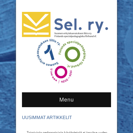
Menu
UUSIMMAT ARTIKKELIT
Toimivista pedagogisista käytänteistä ei tarvitse uuden