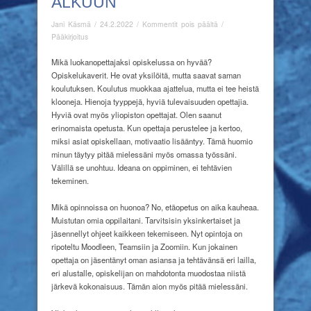
ALKUUN
artikkelissa
Jani Käsmä
/
24.2.2022
/
Kommentit pois päältä
/
Ajatuspalasia
Pääkirjoitus
kevään
alkuun
Mikä luokanopettajaksi opiskelussa on hyvää?
Opiskelukaverit. He ovat yksilöitä, mutta saavat saman
koulutuksen. Koulutus muokkaa ajattelua, mutta ei tee heistä
klooneja. Hienoja tyyppejä, hyviä tulevaisuuden opettajia.
Hyviä ovat myös yliopiston opettajat. Olen saanut
erinomaista opetusta. Kun opettaja perustelee ja kertoo,
miksi asiat opiskellaan, motivaatio lisääntyy. Tämä huomio
minun täytyy pitää mielessäni myös omassa työssäni.
Välillä se unohtuu. Ideana on oppiminen, ei tehtävien
tekeminen.
Mikä opinnoissa on huonoa? No, etäopetus on aika kauheaa.
Muistutan omia oppilaitani. Tarvitsisin yksinkertaiset ja
jäsennellyt ohjeet kaikkeen tekemiseen. Nyt opintoja on
ripoteltu Moodleen, Teamsiin ja Zoomiin. Kun jokainen
opettaja on jäsentänyt oman asiansa ja tehtävänsä eri lailla,
eri alustalle, opiskelijan on mahdotonta muodostaa niistä
järkevä kokonaisuus. Tämän aion myös pitää mielessäni.