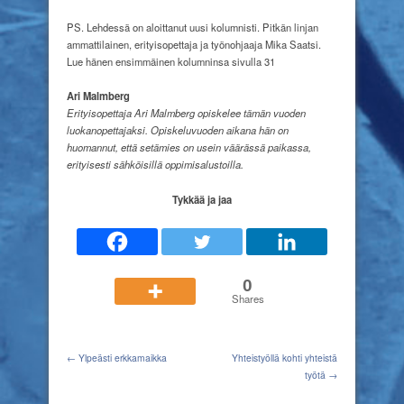
PS. Lehdessä on aloittanut uusi kolumnisti. Pitkän linjan
ammattilainen, erityisopettaja ja työnohjaaja Mika Saatsi.
Lue hänen ensimmäinen kolumninsa sivulla 31
Ari Malmberg
Erityisopettaja Ari Malmberg opiskelee tämän vuoden
luokanopettajaksi. Opiskeluvuoden aikana hän on
huomannut, että setämies on usein väärässä paikassa,
erityisesti sähköisillä oppimisalustoilla.
Tykkää ja jaa
0
Shares
← Ylpeästi erkkamaikka
Yhteistyöllä kohti yhteistä
työtä →