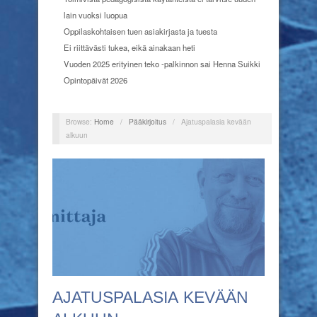
lain vuoksi luopua
Oppilaskohtaisen tuen asiakirjasta ja tuesta
Ei riittävästi tukea, eikä ainakaan heti
Vuoden 2025 erityinen teko -palkinnon sai Henna Suikki
Opintopäivät 2026
Browse:
Home
/
Pääkirjoitus
/
Ajatuspalasia kevään
alkuun
AJATUSPALASIA KEVÄÄN