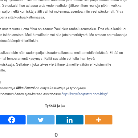
si. Se uskalsi itse asiassa uida veden vaihdon jälkeen ihan reunoja pitkin, vaikka
in paljon, että kun iskä ja äiti vaihtoi molemmat asentoa, niin vesi pärskyi yli. Ylva
mpana sitä kuohua kattomassa.
a musta tuntuu, että Ylva on saanut Paulinkin rauhallisemmaksi. Että ehkä kaikki ei
n iskän ansiota. Meillä muillakin voi olla jotain merkitystä. Me otetaan se mukaan ja
dessä lämpömittarillakin.
ulkaa tekin näin uuden paljuilukauden alkaessa mallia meidän iskästä. Ei tää oo
- tai temperamenttikysymys. Kyllä sustakin voi tulla ihan hyvä
iskaaja. Sellainen, joka tekee vielä ihmeitä meille vähän erikoisimmille
lle.
i
kanopettaja
Mika Saatsi
on erityiskasvattaja ja työohjaaja.
 enemmän hänen ajatuksiaan osoitteessa
http://karjalahipsteri.com/blog/
Tykkää ja jaa
0