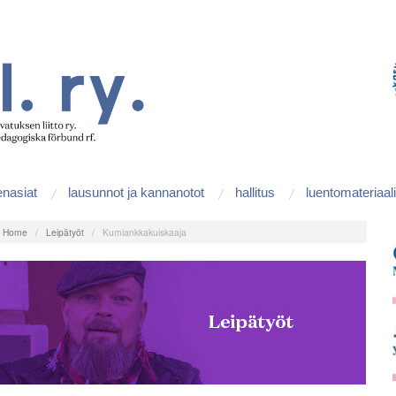
enasiat
lausunnot ja kannanotot
hallitus
luentomateriaali
:
Home
/
Leipätyöt
/
Kumiankkakuiskaaja