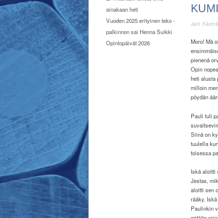
KUM
ainakaan heti
Vuoden 2025 erityinen teko -
Jani Käsm
palkinnon sai Henna Suikki
Moro! Mä o
Opintopäivät 2026
ensimmäisen
pienenä orv
Opin nopeas
heti alusta
milloin me
pöydän ääre
Pauli tuli 
suvaitsevi
Siinä on ky
tuulella ku
toisessa pa
Iskä aloitti
Jestas, mik
aloitti sen
rääky. Iskä
Paulinkin v
mitään raja