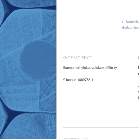
← Arviointip
kirjoittamis
YHTEYSTIEDOT
Suomen erityiskasvatuksen liitto ry.
Y-tunnus 1089785-1
Copyright © 2026