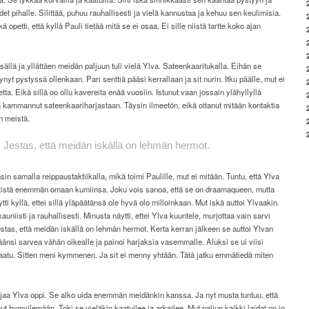
det pihalle. Silittää, puhuu rauhallisesti ja vielä kannustaa ja kehuu sen keulimisia.
ä opetti, että kyllä Pauli tietää mitä se ei osaa. Ei sille niistä tartte koko ajan
ällä ja yllättäen meidän paljuun tuli vielä Ylva. Sateenkaaritukalla. Eihän se
nyt pystyssä ollenkaan. Pari senttiä pääsi kerrallaan ja sit nurin. Itku päälle, mut ei
tta. Eikä sillä oo ollu kavereita enää vuosiin. Istunut vaan jossain ylähyllyllä
 kammannut sateenkaariharjastaan. Täysin ilmeetön, eikä ottanut mitään kontaktia
 meistä.
Jestas, että meidän iskällä on lehmän hermot.
ensin samalla reippaustaktiikalla, mikä toimi Paulille, mut ei mitään. Tuntu, että Ylva
ntistä enemmän omaan kumiinsa. Joku vois sanoa, että se on draamaqueen, mutta
tti kyllä, ettei sillä yläpäätänsä ole hyvä olo milloinkaan. Mut iskä auttoi Ylvaakin.
auniisti ja rauhallisesti. Minusta näytti, ettei Ylva kuuntele, murjottaa vain sarvi
stas, että meidän iskällä on lehmän hermot. Kerta kerran jälkeen se auttoi Ylvan
änsi sarvea vähän oikealle ja painoi harjaksia vasemmalle. Aluksi se ui viisi
kaatu. Sitten meni kymmenen. Ja sit ei menny yhtään. Tätä jatku emmätiedä miten
ljaa Ylva oppi. Se alko uida enemmän meidänkin kanssa. Ja nyt musta tuntuu, että
ut hymyilemään. Toki se vieläkin kaatuilee ja arkailee. Mut paljun kaikki laidat on jo