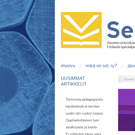
etusivu
mikä on sel. ry?
jäs
UUSIMMAT
Browse
ARTIKKELIT
Toimivista pedagogisista
käytänteistä ei tarvitse
uuden lain vuoksi luopua
Oppilaskohtaisen tuen
asiakirjasta ja tuesta
Ei riittävästi tukea, eikä