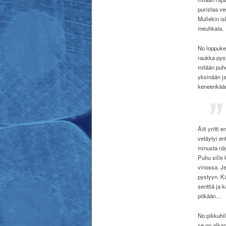
puristaa ve
Mullekin isk
meuhkata.
No loppukes
raukka pysy
mitään puhe
yksinään ja
keneenkään
Äiti yritti 
vetäytyi e
minusta näy
Puhu sille k
vinossa. Je
pystyyn. Kä
senttiä ja 
pitkään…
No pikkuhi
se on alkan