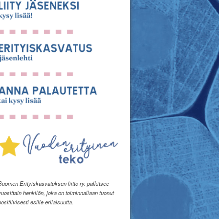
Suomen Erityiskasvatuksen liitto ry. palkitsee
vuosittain henkilön, joka on toiminnallaan tuonut
positiivisesti esille erilaisuutta.