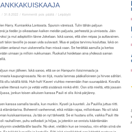
IANKKAKUISKAAJA
artikkelissa
ä
/
31.8.2022
/
Kommentit pois päältä
/
Leipätyöt
Kumiankkakuiskaaja
len Harry. Kumiankka Lontoosta. Spursin väreissä. Tulin tähän paljuun
ä ja tiedän jo oikeastaan kaiken meidän paljusta, perheestä ja uimisesta. Jäin
oksi ja mut adoptoitiin tänne Jokelaan. Iskä sanoo, että olen reipas ja auttavainen.
ti talon tavoille ja osaan uida sulavasti. Mua ei paljoa tarvinnu kouluttaa. Iskä on
 pitäen antanut mun uiskennella ihan missä vaan. Se herättää aamulla ja kertoo
nnään uimaan ja milloin nukkumaan. Ruokailut hoidetaan aina yhdessä saman
llä.
paljuun mun jälkeen. Iskä sanoo, että se on Hampurin iloisimmasta ja
mmasta kaupunginosasta. No en tiijä, musta lammas pääkalloineen ja hirvee sähläri.
llä ollu iskällä töitä. Huh-huh! Kaveri viuhtoo menemään ihan suunapäänä. Kovalla
rvailee ittensä nurin ja vetää vettä sisäänsä minkä ehtii. Oon sitä mieltä, että jossain
ljussa, jonkun toisen aikuisen kanssa Pauli ei olis ikinä pärjänny.
 sen kanssa samalla tavalla, kun munkin. Kyseli ja kuunteli. Ja Paulilla juttua riitti.
ä elämäntarina. Boheemit vanhemmat, eikä mitään rajaa, milloinkaan. No sit iskä
 oman kuiskaamisensa. Ja tää on nyt tärkeetä: Se ei huutanu sille, vaikka Pauli itte
 oli rauhallinen, puhu selkeästi ja hiljaa, ja jotenkin se onnistu kääntämään
olyymin siedettävälle tasolle. No okei, vieläkin kun se innostuu, niin eihän siinä ole
a. Se tykkää kurvailla ja kaatuilla. Silti iskä sinnikkäästi sen kääntää pystyyn ja