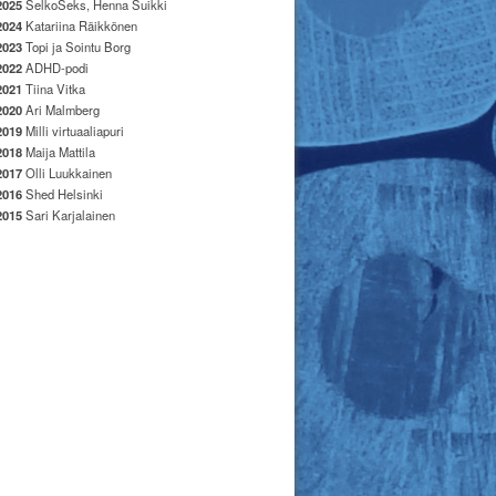
2025
SelkoSeks, Henna Suikki
2024
Katariina Räikkönen
2023
Topi ja Sointu Borg
2022
ADHD-podi
2021
Tiina Vitka
2020
Ari Malmberg
2019
Milli virtuaaliapuri
2018
Maija Mattila
2017
Olli Luukkainen
2016
Shed Helsinki
2015
Sari Karjalainen