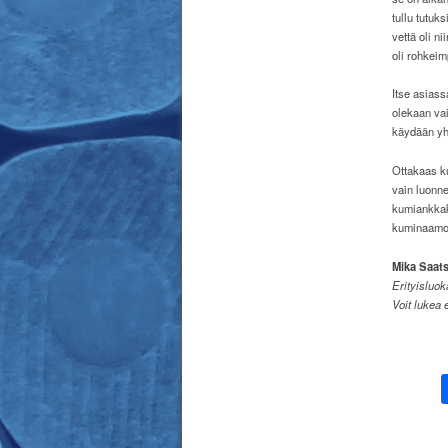
tullu tutuk
vettä oli ni
oli rohkei
Itse asiass
olekaan vai
käydään yh
Ottakaas ku
vain luonne
kumiankkaku
kuminaamoi
Mika Saats
Erityisluo
Voit lukea