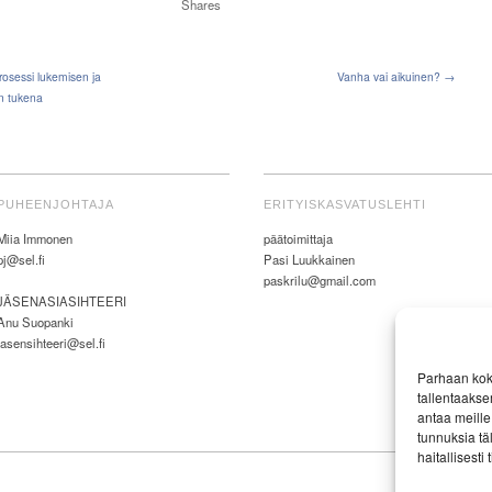
Shares
rosessi lukemisen ja
Vanha vai aikuinen? →
en tukena
PUHEENJOHTAJA
ERITYISKASVATUSLEHTI
Miia Immonen
päätoimittaja
pj@sel.fi
Pasi Luukkainen
paskrilu@gmail.com
JÄSENASIASIHTEERI
Anu Suopanki
jasensihteeri@sel.fi
Parhaan kok
tallentaakse
antaa meille 
tunnuksia tä
haitallisesti