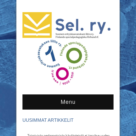
Menu
UUSIMMAT ARTIKKELIT
Toimivista pedagogisista käytänteistä ei tarvitse uuden