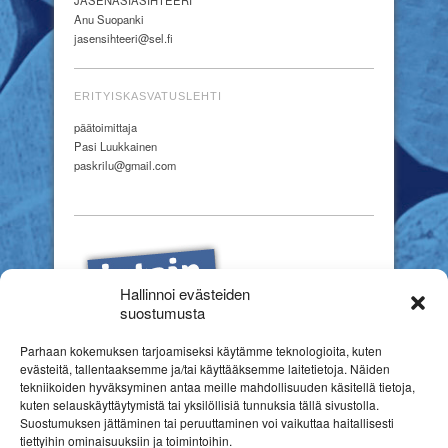
Anu Suopanki
jasensihteeri@sel.fi
ERITYISKASVATUSLEHTI
päätoimittaja
Pasi Luukkainen
paskrilu@gmail.com
Hallinnoi evästeiden
suostumusta
Parhaan kokemuksen tarjoamiseksi käytämme teknologioita, kuten
evästeitä, tallentaaksemme ja/tai käyttääksemme laitetietoja. Näiden
tekniikoiden hyväksyminen antaa meille mahdollisuuden käsitellä tietoja,
kuten selauskäyttäytymistä tai yksilöllisiä tunnuksia tällä sivustolla.
Suostumuksen jättäminen tai peruuttaminen voi vaikuttaa haitallisesti
tiettyihin ominaisuuksiin ja toimintoihin.