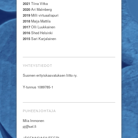
2021
Tiina Vitka
2020
Ari Malmberg
2019
Milli virtuaaliapuri
2018
Maija Mattila
2017
Olli Luukkainen
2016
Shed Helsinki
2015
Sari Karjalainen
YHTEYSTIEDOT
Suomen erityiskasvatuksen liitto ry.
Y-tunnus 1089785-1
PUHEENJOHTAJA
Miia Immonen
pj@sel.fi
JÄSENASIASIHTEERI