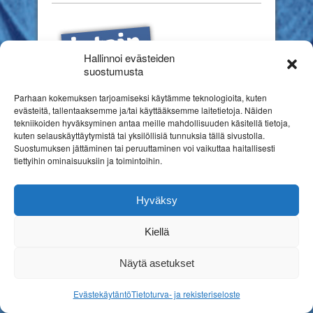
Hallinnoi evästeiden
suostumusta
Parhaan kokemuksen tarjoamiseksi käytämme teknologioita, kuten
evästeitä, tallentaaksemme ja/tai käyttääksemme laitetietoja. Näiden
tekniikoiden hyväksyminen antaa meille mahdollisuuden käsitellä tietoja,
kuten selauskäyttäytymistä tai yksilöllisiä tunnuksia tällä sivustolla.
Suostumuksen jättäminen tai peruuttaminen voi vaikuttaa haitallisesti
tiettyihin ominaisuuksiin ja toimintoihin.
Hyväksy
Kiellä
Copyright © 2026
Suomen erityiskasvatuksen liitto ry
Rekisteriseloste
Näytä asetukset
Nettitehostin Kotisivut
Evästekäytäntö
Tietoturva- ja rekisteriseloste