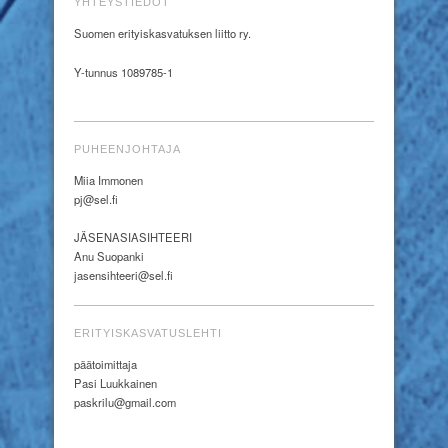
YHTEYSTIEDOT
Suomen erityiskasvatuksen liitto ry.
Y-tunnus 1089785-1
PUHEENJOHTAJA
Miia Immonen
pj@sel.fi
JÄSENASIASIHTEERI
Anu Suopanki
jasensihteeri@sel.fi
ERITYISKASVATUSLEHTI
päätoimittaja
Pasi Luukkainen
paskrilu@gmail.com