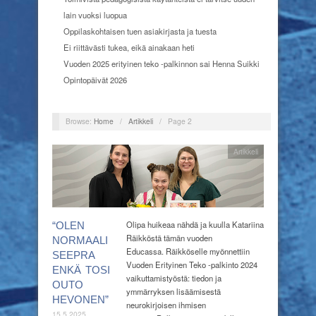
lain vuoksi luopua
Oppilaskohtaisen tuen asiakirjasta ja tuesta
Ei riittävästi tukea, eikä ainakaan heti
Vuoden 2025 erityinen teko -palkinnon sai Henna Suikki
Opintopäivät 2026
Browse:
Home
/
Artikkeli
/
Page 2
Artikkeli
Olipa huikeaa nähdä ja kuulla Katariina
“OLEN
Räikköstä tämän vuoden
NORMAALI
Educassa. Räikköselle myönnettiin
SEEPRA
Vuoden Erityinen Teko -palkinto 2024
ENKÄ TOSI
vaikuttamistyöstä: tiedon ja
OUTO
ymmärryksen lisäämisestä
HEVONEN”
neurokirjoisen ihmisen
15.5.2025