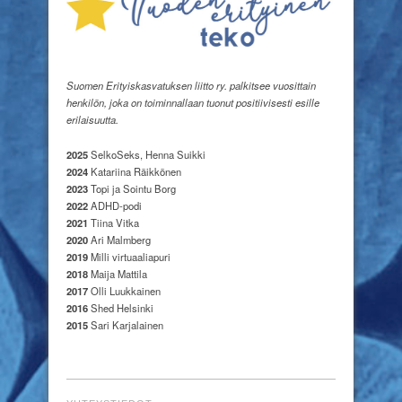
Suomen Erityiskasvatuksen liitto ry. palkitsee vuosittain
henkilön, joka on toiminnallaan tuonut positiivisesti esille
erilaisuutta.
2025
SelkoSeks, Henna Suikki
2024
Katariina Räikkönen
2023
Topi ja Sointu Borg
2022
ADHD-podi
2021
Tiina Vitka
2020
Ari Malmberg
2019
Milli virtuaaliapuri
2018
Maija Mattila
2017
Olli Luukkainen
2016
Shed Helsinki
2015
Sari Karjalainen