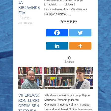
JA
kirjavinkit. _ _ _ Linkkejä
KIRJAVINKK
Seksuaalikasvatus – Väestöliitto.fi
EJÄ
Koulujen aineistot –…
15.5.2025
Tykkää ja jaa
Jani Käsmä
0
Shares
Artikkeli
Viherlaakson lukion aineenopettajien
VIHERLAAK
Marianne Bymanin ja Perttu
SON LUKIO
Ojanperän innostus välittyy ja tarttuu.
OPPIMISEN
He ovat avainhenkilöinä luotsaamassa
TAITOJEN