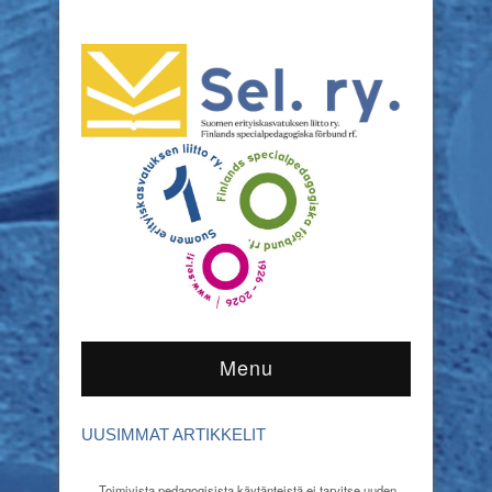
Menu
UUSIMMAT ARTIKKELIT
Toimivista pedagogisista käytänteistä ei tarvitse uuden