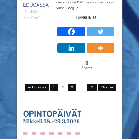
teko vuodelta 2023 myönnettiin Topi ja
EDUCASSA
Sointu Borgille….
15.4.2024
Tykkää ja jaa
Jani Käsmä
0
Shares
← Previous
1
2
3
…
13
Next →