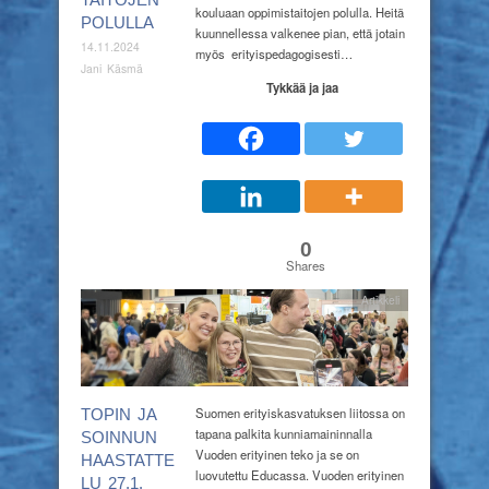
kouluaan oppimistaitojen polulla. Heitä
POLULLA
kuunnellessa valkenee pian, että jotain
14.11.2024
myös erityispedagogisesti…
Jani Käsmä
Tykkää ja jaa
0
Shares
Artikkeli
Suomen erityiskasvatuksen liitossa on
TOPIN JA
tapana palkita kunniamaininnalla
SOINNUN
Vuoden erityinen teko ja se on
HAASTATTE
luovutettu Educassa. Vuoden erityinen
LU 27.1.