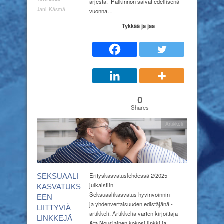
arjesta. Palkinnon saivat edellisenä
Jani Käsmä
vuonna…
Tykkää ja jaa
0
Shares
Artikkeli
Erityskasvatuslehdessä 2/2025
SEKSUAALI
julkaistiin
KASVATUKS
Seksuaalikasvatus hyvinvoinnin
EEN
ja yhdenvertaisuuden edistäjänä -
LIITTYVIÄ
artikkeli. Artikkelia varten kirjoittaja
LINKKEJÄ
Ata Nousiainen kokosi linkki ja