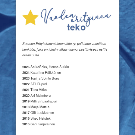
Suomen Erityiskasvatuksen liitto ry. palkitsee vuosittain
henkilön, joka on toiminnallaan tuonut positiivisesti esille
erilaisuutta.
2025
SelkoSeks, Henna Suikki
2024
Katariina Räikkönen
2023
Topi ja Sointu Borg
2022
ADHD-podi
2021
Tiina Vitka
2020
Ari Malmberg
2019
Milli virtuaaliapuri
2018
Maija Mattila
2017
Olli Luukkainen
2016
Shed Helsinki
2015
Sari Karjalainen