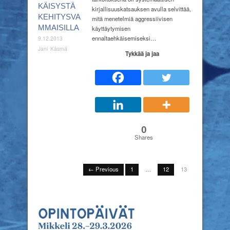
KÄISYSTÄ
kirjallisuuskatsauksen avulla selvittää,
KEHITYSVA
mitä menetelmiä aggressiivisen
MMAISILLA
käyttäytymisen
ennaltaehkäisemiseksi…
9.12.2013
Jani Käsmä
Tykkää ja jaa
0
Shares
← Previous
1
…
12
13