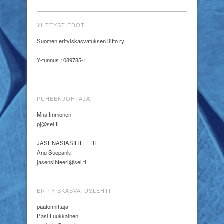
YHTEYSTIEDOT
Suomen erityiskasvatuksen liitto ry.
Y-tunnus 1089785-1
PUHEENJOHTAJA
Miia Immonen
pj@sel.fi
JÄSENASIASIHTEERI
Anu Suopanki
jasensihteeri@sel.fi
ERITYISKASVATUSLEHTI
päätoimittaja
Pasi Luukkainen