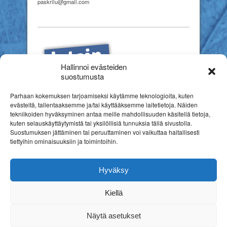
paskrilu@gmail.com
Hallinnoi evästeiden
suostumusta
Parhaan kokemuksen tarjoamiseksi käytämme teknologioita, kuten
evästeitä, tallentaaksemme ja/tai käyttääksemme laitetietoja. Näiden
tekniikoiden hyväksyminen antaa meille mahdollisuuden käsitellä tietoja,
kuten selauskäyttäytymistä tai yksilöllisiä tunnuksia tällä sivustolla.
Suostumuksen jättäminen tai peruuttaminen voi vaikuttaa haitallisesti
tiettyihin ominaisuuksiin ja toimintoihin.
Hyväksy
Kiellä
Copyright © 2026
Suomen erityiskasvatuksen liitto ry
Rekisteriseloste
Näytä asetukset
Nettitehostin Kotisivut