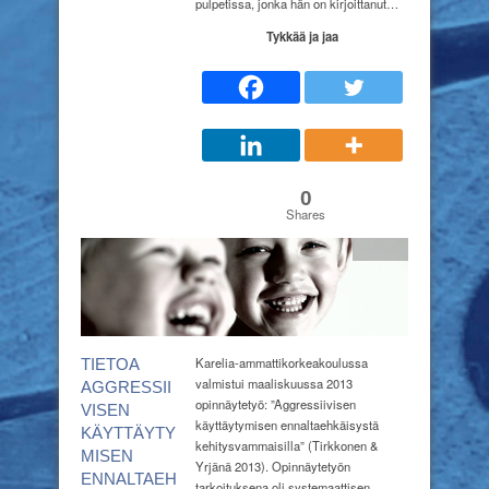
pulpetissa, jonka hän on kirjoittanut…
Tykkää ja jaa
0
Shares
Artikkeli
Karelia-ammattikorkeakoulussa
TIETOA
valmistui maaliskuussa 2013
AGGRESSII
opinnäytetyö: ”Aggressiivisen
VISEN
käyttäytymisen ennaltaehkäisystä
KÄYTTÄYTY
kehitysvammaisilla” (Tirkkonen &
MISEN
Yrjänä 2013). Opinnäytetyön
ENNALTAEH
tarkoituksena oli systemaattisen