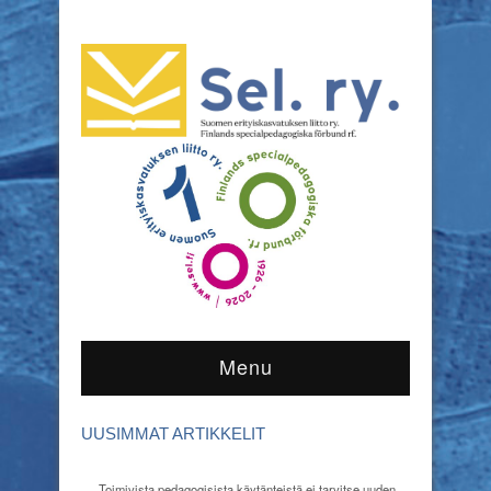
Menu
UUSIMMAT ARTIKKELIT
Toimivista pedagogisista käytänteistä ei tarvitse uuden