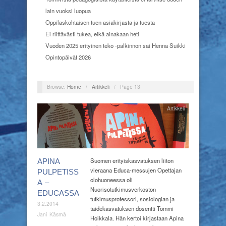
lain vuoksi luopua
Oppilaskohtaisen tuen asiakirjasta ja tuesta
Ei riittävästi tukea, eikä ainakaan heti
Vuoden 2025 erityinen teko -palkinnon sai Henna Suikki
Opintopäivät 2026
Browse:
Home
/
Artikkeli
/
Page 13
Artikkeli
Suomen erityiskasvatuksen liiton
APINA
vieraana Educa-messujen Opettajan
PULPETISS
olohuoneessa oli
A –
Nuorisotutkimusverkoston
EDUCASSA
tutkimusprofessori, sosiologian ja
3.2.2014
taidekasvatuksen dosentti Tommi
Jani Käsmä
Hoikkala. Hän kertoi kirjastaan Apina