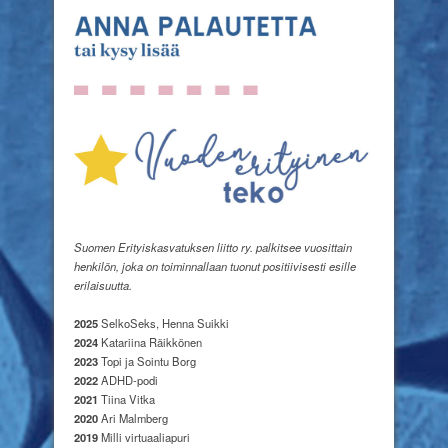
Suomen Erityiskasvatuksen liitto ry. palkitsee vuosittain
henkilön, joka on toiminnallaan tuonut positiivisesti esille
erilaisuutta.
2025
SelkoSeks, Henna Suikki
2024
Katariina Räikkönen
2023
Topi ja Sointu Borg
2022
ADHD-podi
2021
Tiina Vitka
2020
Ari Malmberg
2019
Milli virtuaaliapuri