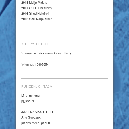
2018
Maija Mattila
2017
Olli Luukkainen
2016
Shed Helsinki
2015
Sari Karjalainen
YHTEYSTIEDOT
Suomen erityiskasvatuksen liitto ry.
Y-tunnus 1089785-1
PUHEENJOHTAJA
Miia Immonen
pj@sel.fi
JÄSENASIASIHTEERI
Anu Suopanki
jasensihteeri@sel.fi