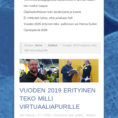
lain vuoksi luopua
Oppilaskohtaisen tuen asiakirjasta ja tuesta
Ei riittävästi tukea, eikä ainakaan heti
Vuoden 2025 erityinen teko -palkinnon sai Henna Suikki
Opintopäivät 2026
Browse:
Home
/
Artikkeli
/
Vuoden 2019 erityinen teko
Milli virtuaaliapurille
VUODEN 2019 ERITYINEN
TEKO MILLI
VIRTUAALIAPURILLE
artikkelissa
Jani Käsmä
/
27.1.2020
/
Kommentit pois päältä
/
Artikkeli