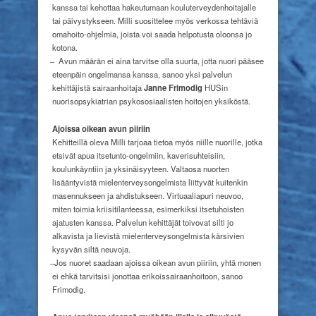
kanssa tai kehottaa hakeutumaan kouluterveydenhoitajalle
tai päivystykseen. Milli suosittelee myös verkossa tehtäviä
omahoito-ohjelmia, joista voi saada helpotusta oloonsa jo
kotona.
̶ Avun määrän ei aina tarvitse olla suurta, jotta nuori pääsee
eteenpäin ongelmansa kanssa, sanoo yksi palvelun
kehittäjistä sairaanhoitaja
Janne Frimodig
HUSin
nuorisopsykiatrian psykososiaalisten hoitojen yksiköstä.
Ajoissa oikean avun piiriin
Kehitteillä oleva Milli tarjoaa tietoa myös niille nuorille, jotka
etsivät apua itsetunto-ongelmiin, kaverisuhteisiin,
koulunkäyntiin ja yksinäisyyteen. Valtaosa nuorten
lisääntyvistä mielenterveysongelmista liittyvät kuitenkin
masennukseen ja ahdistukseen. Virtuaaliapuri neuvoo,
miten toimia kriisitilanteessa, esimerkiksi itsetuhoisten
ajatusten kanssa. Palvelun kehittäjät toivovat silti jo
alkavista ja lievistä mielenterveysongelmista kärsivien
kysyvän siltä neuvoja.
̶ Jos nuoret saadaan ajoissa oikean avun piiriin, yhtä monen
ei ehkä tarvitsisi jonottaa erikoissairaanhoitoon, sanoo
Frimodig.