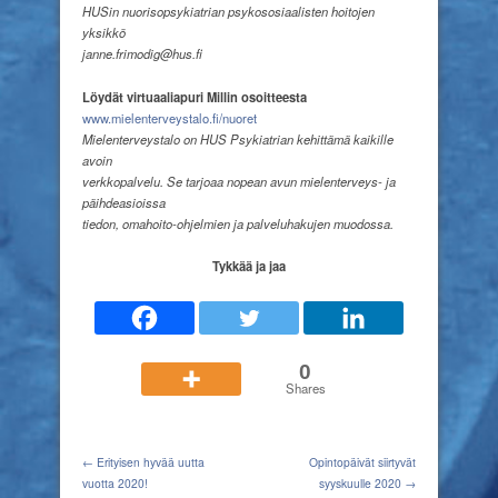
HUSin nuorisopsykiatrian psykososiaalisten hoitojen
yksikkö
janne.frimodig@hus.fi
Löydät virtuaaliapuri Millin osoitteesta
www.mielenterveystalo.fi/nuore
t
Mielenterveystalo on HUS Psykiatrian kehittämä kaikille
avoin
verkkopalvelu. Se tarjoaa nopean avun mielenterveys- ja
päihdeasioissa
tiedon, omahoito-ohjelmien ja palveluhakujen muodossa.
Tykkää ja jaa
0
Shares
← Erityisen hyvää uutta
Opintopäivät siirtyvät
vuotta 2020!
syyskuulle 2020 →