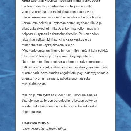
Apua tarvitaan yleensä myöhään illalla ja alkuyöstä
Koekäytössä oleva virtuaaliapuri tarjoaa nuorille
ympärivuorokautisen mahdollisuuden luotettavaan
mielenterveysneuvontaan. Kesän aikana kerätty tilasto
kertoo, että palvelua käytetään eniten myöhään illalla ja
alkuyöstä älypuhelimilla. Ajankohtina, jolloin muutoin
helposti eksytään keskustelupalstoille. Pelkän tiedon
jakamisen sijaan Milli pyrkii oikeaa keskustelua
muistuttavaan käyttäjäkokemukseen.
”Keskustelumainen tilanne tuntuu intiimimmältä kuin pelkkä
lukeminen”, kuvaa pilotista saatu käyttäjäpalaute.
Nuoret ovat osallistuneet virtuaaliapurin rakentamiseen.
Jatkossa sitä ohjelmoidaan vastaamaan kysymyksiin myös
nuorten tarkkaavaisuuden ongelmista, psykoottistyyppisistä
oireista, syömishäiriöistä, ja kaksisuuntaisesta
mielialahäiriöstä.
Milli on pilottikäytössä vuoden 2019 loppuun saakka.
Saatujen palautteiden perusteella jatketaan palvelun
sertifikointia lääkinnälliseksi laitteeksi katsottavaksi
ohjelmistoksi.
Lisätietoa Millistä:
Janne Frimodig, sairaanhoitaja