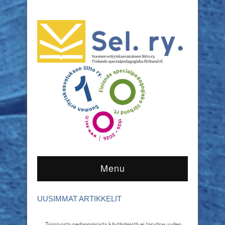
Menu
UUSIMMAT ARTIKKELIT
Toimivista pedagogisista käytänteistä ei tarvitse uuden