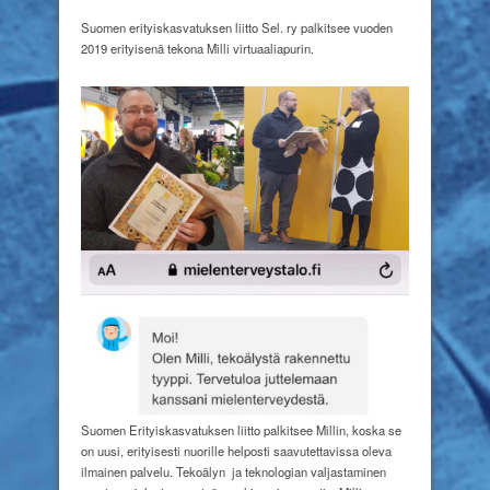
Vuoden
2019
Suomen erityiskasvatuksen liitto Sel. ry palkitsee vuoden
erityinen
2019 erityisenä tekona Milli virtuaaliapurin.
teko
Milli
virtuaaliapurille
Suomen Erityiskasvatuksen liitto palkitsee Millin, koska se
on uusi, erityisesti nuorille helposti saavutettavissa oleva
ilmainen palvelu. Tekoälyn ja teknologian valjastaminen