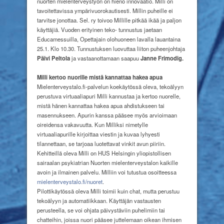
nuorten mielenterveystyön on hieno innovaatio. Milli on
tavoitettavissa ympärivuorokautisesti. Millin puheille ei
tarvitse jonottaa. Sel. ry toivoo Millille pitkää ikää ja paljon
käyttäjiä. Vuoden erityinen teko- tunnustus jaetaan
Educamessuilla, Opettajain olohuoneen lavalla lauantaina
25.1. Klo 10.30. Tunnustuksen luovuttaa liiton puheenjohtaja
Päivi Peltola
ja vastaanottamaan saapuu
Janne Frimodig.
Milli kertoo nuorille mistä kannattaa hakea apua
Mielenterveystalo.fi-palvelun koekäytössä oleva, tekoälyyn
perustuva virtuaaliapuri Milli kannustaa ja kertoo nuorelle,
mistä hänen kannattaa hakea apua ahdistukseen tai
masennukseen. Apurin kanssa pääsee myös arvioimaan
oireidensa vakavuutta. Kun Milliksi nimetylle
virtuaaliapurille kirjoittaa viestin ja kuvaa lyhyesti
tilannettaan, se tarjoaa luotettavat vinkit avun piiriin.
Kehitteillä oleva Milli on HUS Helsingin yliopistollisen
sairaalan psykiatrian Nuorten mielenterveystalon kaikille
avoin ja ilmainen palvelu. Milliin voi tutustua osoitteessa
mielenterveystalo.fi/nuoret
.
Pilottikäytössä oleva Milli toimii kuin chat, mutta perustuu
tekoälyyn ja automatiikkaan. Käyttäjän vastausten
perusteella, se voi ohjata päivystäviin puhelimiin tai
chatteihin, joissa nuori pääsee juttelemaan oikean ihmisen