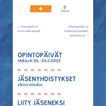
0
Shares
← Opintopäivät on
Erityisopettajien ja
peruttu tältä syksyltä
erityisluokanopettajien
tehtävänkuvat →