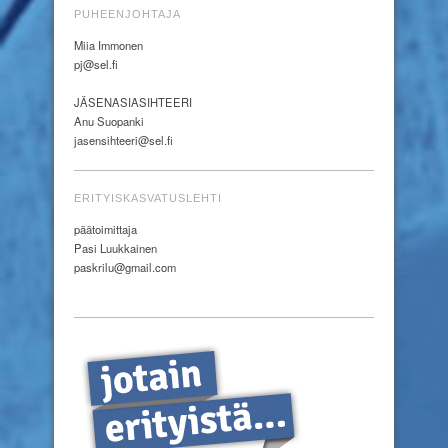
PUHEENJOHTAJA
Miia Immonen
pj@sel.fi
JÄSENASIASIHTEERI
Anu Suopanki
jasensihteeri@sel.fi
ERITYISKASVATUSLEHTI
päätoimittaja
Pasi Luukkainen
paskrilu@gmail.com