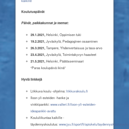
kaikille
Koulutuspäivät
Päivät, paikkakunnat ja teemat:
29.1.2021,
Helsinki,
Oppimisen tuki
19.2.2021,
Jyväskylä,
Pedagoginen osaaminen
26.3.2021,
Tampere,
Yhdenvertaisuus ja tasa-arvo
23.4.2021,
Jyväskylä,
Toimintakyvyn haasteet
21.5.2021,
Helsinki,
Päätösseminaari
“Paras
koulupäivä ikinä”
Hyviä linkkejä
Liikkuva koulu -ohjelma:
liikkuvakoulu.fi
Iloon yli esteiden -hanke
ja
vinkkipankki:
www.valteri.fi/iloon-yli-esteiden-
ideapankki-avattu
Koululiikuntaa kaikille -
täydennyskoulutus:
www.jyu.fi/sport/fi/opiskelu/taydennyskoulutus/ko