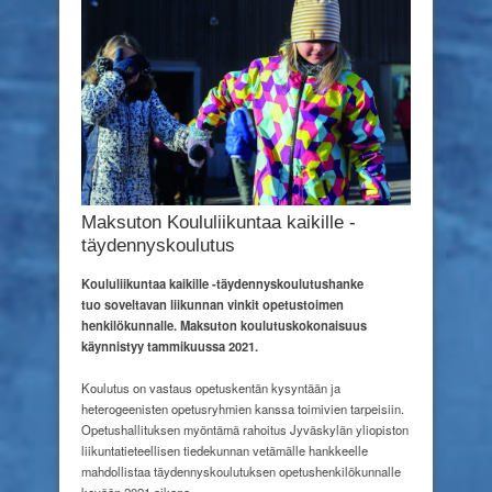
Maksuton Koululiikuntaa kaikille
-
täydennyskoulutus
Koululiikuntaa kaikille -täydennyskoulutushanke
tuo
soveltavan liikunnan vinkit opetustoimen
henkilökunnalle.
Maksuton koulutuskokonaisuus
käynnistyy tammikuussa 2021.
Koulutus on vastaus opetuskentän kysyntään ja
heterogeenisten opetusryhmien kanssa toimivien tarpeisiin.
Opetushallituksen myöntämä rahoitus Jyväskylän yliopiston
liikuntatieteellisen tiedekunnan vetämälle hankkeelle
mahdollistaa täydennyskoulutuksen opetushenkilökunnalle