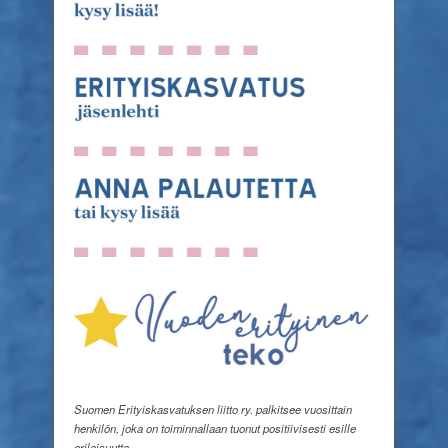
Suomen Erityiskasvatuksen liitto ry. palkitsee vuosittain
henkilön, joka on toiminnallaan tuonut positiivisesti esille
erilaisuutta.