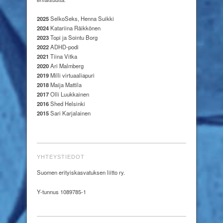
2025
SelkoSeks, Henna Suikki
2024
Katariina Räikkönen
2023
Topi ja Sointu Borg
2022
ADHD-podi
2021
Tiina Vitka
2020
Ari Malmberg
2019
Milli virtuaaliapuri
2018
Maija Mattila
2017
Olli Luukkainen
2016
Shed Helsinki
2015
Sari Karjalainen
YHTEYSTIEDOT
Suomen erityiskasvatuksen liitto ry.
Y-tunnus 1089785-1