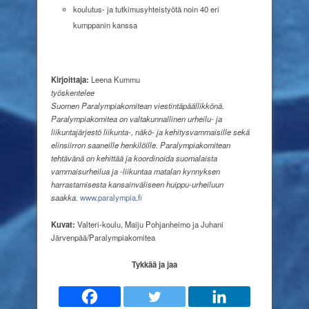
koulutus- ja tutkimusyhteistyötä noin 40 eri
kumppanin kanssa
Kirjoittaja:
Leena Kummu
työskentelee
Suomen
Paralympiakomitean
viestintäpäällikkönä.
Paralympiakomitea on valtakunnallinen urheilu- ja
liikuntajärjestö liikunta-, näkö- ja kehitysvammaisille sekä
elinsiirron saaneille henkilöille.
Paralympiakomitean
tehtävänä on kehittää ja koordinoida suomalaista
vammaisurheilua ja -liikuntaa matalan kynnyksen
harrastamisesta kansainväliseen huippu-urheiluun
saakka.
www.paralympia.fi
Kuvat:
Valteri-koulu, Maiju Pohjanheimo ja Juhani
Järvenpää/Paralympiakomitea
Tykkää ja jaa