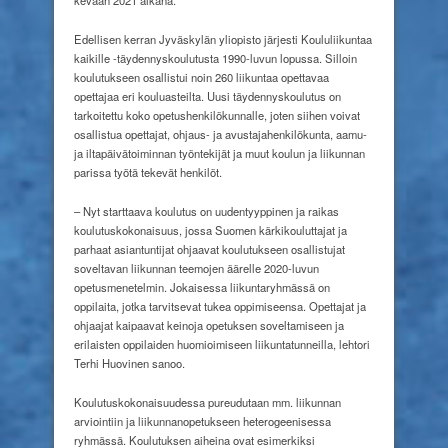
kevään 2021 aikana.
Edellisen kerran Jyväskylän yliopisto järjesti Koululiikuntaa
kaikille -täydennyskoulutusta 1990-luvun lopussa. Silloin
koulutukseen osallistui noin 260 liikuntaa opettavaa
opettajaa eri kouluasteilta. Uusi täydennyskoulutus on
tarkoitettu koko opetushenkilökunnalle, joten siihen voivat
osallistua opettajat, ohjaus- ja avustajahenkilökunta, aamu-
ja iltapäivätoiminnan työntekijät ja muut koulun ja liikunnan
parissa työtä tekevät henkilöt.
– Nyt starttaava koulutus on uudentyyppinen ja raikas
koulutuskokonaisuus, jossa Suomen kärkikouluttajat ja
parhaat asiantuntijat ohjaavat koulutukseen osallistujat
soveltavan liikunnan teemojen äärelle 2020-luvun
opetusmenetelmin. Jokaisessa liikuntaryhmässä on
oppilaita, jotka tarvitsevat tukea oppimiseensa. Opettajat ja
ohjaajat kaipaavat keinoja opetuksen soveltamiseen ja
erilaisten oppilaiden huomioimiseen liikuntatunneilla, lehtori
Terhi Huovinen sanoo.
Koulutuskokonaisuudessa pureudutaan mm. liikunnan
arviointiin ja liikunnanopetukseen heterogeenisessa
ryhmässä. Koulutuksen aiheina ovat esimerkiksi