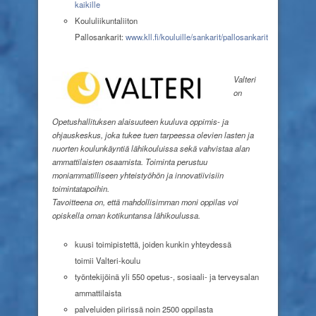
kaikille
Koululiikuntaliiton
Pallosankarit:
www.kll.fi/kouluille/sankarit/pallosankarit
Valteri
on
Opetushallituksen alaisuuteen kuuluva oppimis- ja
ohjauskeskus, joka tukee tuen tarpeessa olevien lasten ja
nuorten koulunkäyntiä lähikouluissa sekä vahvistaa alan
ammattilaisten osaamista. Toiminta perustuu
moniammatilliseen yhteistyöhön ja innovatiivisiin
toimintatapoihin.
Tavoitteena on, että mahdollisimman moni oppilas voi
opiskella oman kotikuntansa lähikoulussa.
kuusi toimipistettä, joiden
kunkin yhteydessä
toimii
Valteri-koulu
työntekijöinä yli 550 opetus-, sosiaali- ja terveysalan
ammattilaista
palveluiden piirissä noin 2500 oppilasta