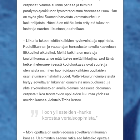
erityisesti vammaisuinnin parissa ja toiminut
paralympiajoukkueen fysioterapeuttina Ateenassa 2004. Hän
on myös yksi Suomen harvoista vammaisurheilun
luokittelijoista. Hänellä on näkökulmia erityistä tukevien
lasten ja nuorten liikuntaan ja urheiluun.
– Liikunta tukee meidän kaikkien hyvinvointia ja oppimista.
Koululiikunnan ja vapaa-ajan harrastusten avulla kasvetaan
liikkuviksi aikuisiksi. Meillä kaikilla on muistoja
koululiikunnasta, se määrittelee meitä liikkujina. Erot tämän
hetken heterogeenisessä koululuokassa ovat suuret ja
olennaista on, miten huomioidaan kaikkien oppilaiden
osallistumisen mahdollisuudet. Valteri-koulun toimipisteistä
löytyy soveltavan liikunnan osaamista monipuolisesti, ja
yhteistyöverkostojen avulla olemme päässeet ideoimaan
erityistä tukea tarvitsevien oppilaiden liikuntaa yhdessä
muiden kanssa, Jokitalo-Trebs kertoo.
Iloon yli esteiden
-hanke
korostaa
vertaisoppimista.”
– Moni opettaja on uuden edessä soveltavan liikunnan
kanssa. Useimmiten asenne ratkaisee lähteekö opettaja