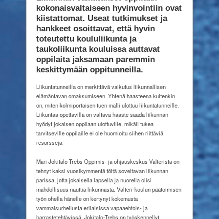
kaikkien
kokonaisvaltaiseen
hyvinvointiin ovat
saataville
kiistattomat.
Useat tutkimukset ja
hankkeet osoittavat,
että hyvin
toteutettu koululiikunta ja
taukoliikunta
kouluissa auttavat
oppilaita jaksamaan
paremmin
keskittymään oppitunneilla.
Liikuntatunneilla on merkittävä vaikutus liikunnallisen
elämäntavan omaksumiseen. Yhtenä haasteena kuitenkin
on, miten kolmiportaisen tuen malli ulottuu liikuntatunneille.
Liikuntaa opettavilla on valtava haaste saada liikunnan
hyödyt jokaisen oppilaan ulottuville, mikäli tukea
tarvitseville oppilaille ei ole huomioitu siihen riittäviä
resursseja.
Mari Jokitalo-Trebs Oppimis- ja ohjauskeskus Valterista on
tehnyt kaksi vuosikymmentä töitä soveltavan liikunnan
parissa, jotta jokaisella lapsella ja nuorella olisi
mahdollisuus nauttia liikunnasta. Valteri-koulun päätoimisen
työn ohella hänelle on kertynyt kokemusta
vammaisurheilusta erilaisissa vapaaehtois- ja
harrastetehtävissä. Jokitalo-Trebs on työskennellyt