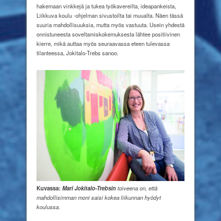
hakemaan vinkkejä ja tukea työkavereilta, ideapankeista,
Liikkuva koulu -ohjelman sivustoilta tai muualta. Näen tässä
suuria mahdollisuuksia, mutta myös vastuuta. Usein yhdestä
onnistuneesta soveltamiskokemuksesta lähtee positiivinen
kierre, mikä auttaa myös seuraavassa eteen tulevassa
tilanteessa, Jokitalo-Trebs sanoo.
Kuvassa:
Mari Jokitalo-Trebsin
toiveena on, että
mahdollisimman moni
saisi kokea liikunnan hyödyt
koulussa.