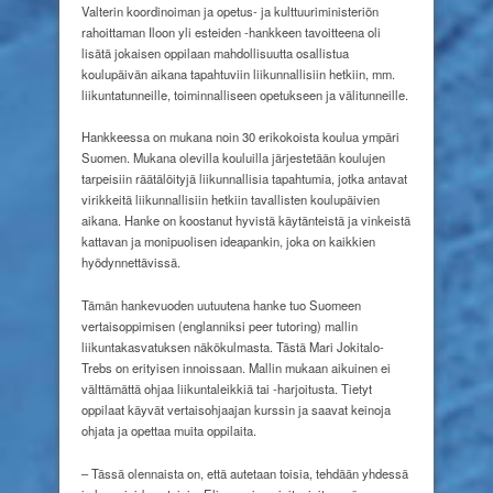
Valterin koordinoiman ja opetus- ja kulttuuriministeriön
rahoittaman Iloon yli esteiden -hankkeen tavoitteena oli
lisätä jokaisen oppilaan mahdollisuutta osallistua
koulupäivän aikana tapahtuviin liikunnallisiin hetkiin, mm.
liikuntatunneille, toiminnalliseen opetukseen ja välitunneille.
Hankkeessa on mukana noin 30 erikokoista koulua ympäri
Suomen. Mukana olevilla kouluilla järjestetään koulujen
tarpeisiin räätälöityjä liikunnallisia tapahtumia, jotka antavat
virikkeitä liikunnallisiin hetkiin tavallisten koulupäivien
aikana. Hanke on koostanut hyvistä käytänteistä ja vinkeistä
kattavan ja monipuolisen ideapankin, joka on kaikkien
hyödynnettävissä.
Tämän hankevuoden uutuutena hanke tuo Suomeen
vertaisoppimisen (englanniksi peer tutoring) mallin
liikuntakasvatuksen näkökulmasta. Tästä Mari Jokitalo-
Trebs on erityisen innoissaan. Mallin mukaan aikuinen ei
välttämättä ohjaa liikuntaleikkiä tai -harjoitusta. Tietyt
oppilaat käyvät vertaisohjaajan kurssin ja saavat keinoja
ohjata ja opettaa muita oppilaita.
– Tässä olennaista on, että autetaan toisia, tehdään yhdessä