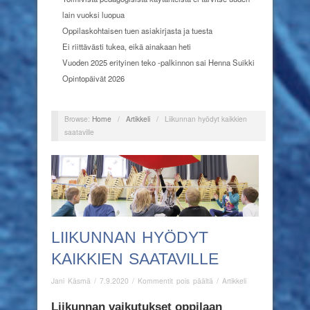
lain vuoksi luopua
Oppilaskohtaisen tuen asiakirjasta ja tuesta
Ei riittävästi tukea, eikä ainakaan heti
Vuoden 2025 erityinen teko -palkinnon sai Henna Suikki
Opintopäivät 2026
Browse:
Home
/
Artikkeli
/
Liikunnan hyödyt kaikkien
saataville
LIIKUNNAN HYÖDYT
KAIKKIEN SAATAVILLE
artikkelissa
Jani Käsmä
/
7.9.2020
/
Kommentit pois päältä
/
Artikkeli
Liikunnan
hyödyt
Liikunnan vaikutukset oppilaan