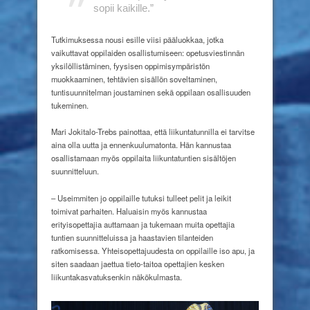
sopii
kaikille.”
Tutkimuksessa nousi esille viisi pääluokkaa, jotka
vaikuttavat oppilaiden osallistumiseen: opetusviestinnän
yksilöllistäminen, fyysisen oppimisympäristön
muokkaaminen, tehtävien sisällön soveltaminen,
tuntisuunnitelman joustaminen sekä oppilaan osallisuuden
tukeminen.
Mari Jokitalo-Trebs painottaa, että liikuntatunnilla ei tarvitse
aina olla uutta ja ennenkuulumatonta. Hän kannustaa
osallistamaan myös oppilaita liikuntatuntien sisältöjen
suunnitteluun.
– Useimmiten jo oppilaille tutuksi tulleet pelit ja leikit
toimivat parhaiten. Haluaisin myös kannustaa
erityisopettajia auttamaan ja tukemaan muita opettajia
tuntien suunnitteluissa ja haastavien tilanteiden
ratkomisessa. Yhteisopettajuudesta on oppilaille iso apu, ja
siten saadaan jaettua tieto-taitoa opettajien kesken
liikuntakasvatuksenkin näkökulmasta.