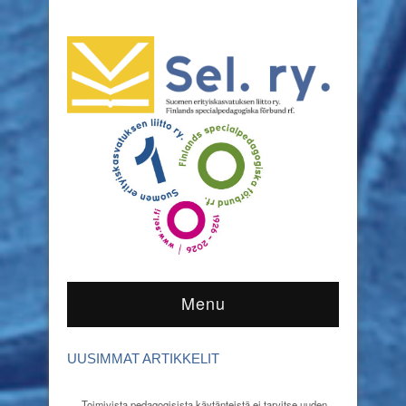
Menu
UUSIMMAT ARTIKKELIT
Toimivista pedagogisista käytänteistä ei tarvitse uuden