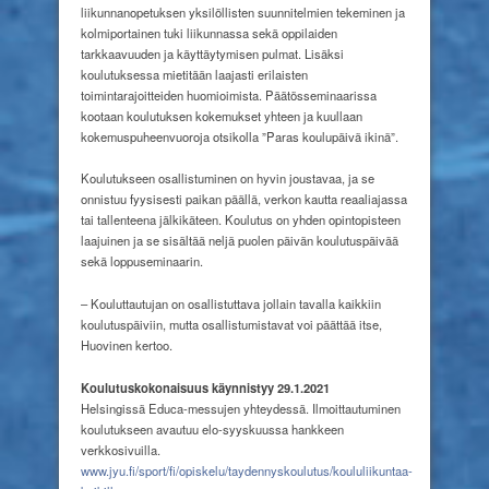
liikunnanopetuksen yksilöllisten suunnitelmien tekeminen ja
kolmiportainen tuki liikunnassa sekä oppilaiden
tarkkaavuuden ja käyttäytymisen pulmat. Lisäksi
koulutuksessa mietitään laajasti erilaisten
toimintarajoitteiden huomioimista. Päätösseminaarissa
kootaan koulutuksen kokemukset yhteen ja kuullaan
kokemuspuheenvuoroja otsikolla ”Paras koulupäivä ikinä”.
Koulutukseen osallistuminen on hyvin joustavaa, ja se
onnistuu fyysisesti paikan päällä, verkon kautta reaaliajassa
tai tallenteena jälkikäteen. Koulutus on yhden opintopisteen
laajuinen ja se sisältää neljä puolen päivän koulutuspäivää
sekä loppuseminaarin.
– Kouluttautujan on osallistuttava jollain tavalla kaikkiin
koulutuspäiviin, mutta osallistumistavat voi päättää itse,
Huovinen kertoo.
Koulutuskokonaisuus käynnistyy 29.1.2021
Helsingissä Educa-messujen yhteydessä. Ilmoittautuminen
koulutukseen avautuu elo-syyskuussa hankkeen
verkkosivuilla.
www.jyu.fi/sport/fi/opiskelu/taydennyskoulutus/koululiikuntaa-