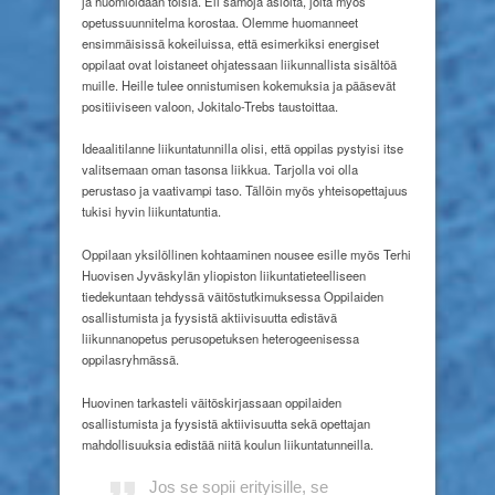
ja huomioidaan toisia. Eli samoja asioita, joita myös
opetussuunnitelma korostaa. Olemme huomanneet
ensimmäisissä kokeiluissa, että esimerkiksi energiset
oppilaat ovat loistaneet ohjatessaan liikunnallista sisältöä
muille. Heille tulee onnistumisen kokemuksia ja pääsevät
positiiviseen valoon, Jokitalo-Trebs taustoittaa.
Ideaalitilanne liikuntatunnilla olisi, että oppilas pystyisi itse
valitsemaan oman tasonsa liikkua. Tarjolla voi olla
perustaso ja vaativampi taso. Tällöin myös yhteisopettajuus
tukisi hyvin liikuntatuntia.
Oppilaan yksilöllinen kohtaaminen nousee esille myös Terhi
Huovisen Jyväskylän yliopiston liikuntatieteelliseen
tiedekuntaan tehdyssä väitöstutkimuksessa Oppilaiden
osallistumista ja fyysistä aktiivisuutta edistävä
liikunnanopetus perusopetuksen heterogeenisessa
oppilasryhmässä.
Huovinen tarkasteli väitöskirjassaan oppilaiden
osallistumista ja fyysistä aktiivisuutta sekä opettajan
mahdollisuuksia edistää niitä koulun liikuntatunneilla.
Jos se sopii
erityisille,
se