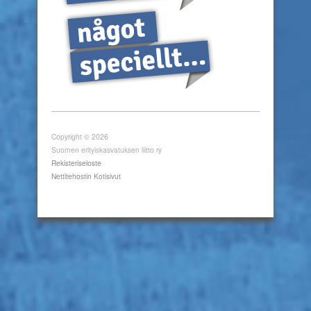
Copyright © 2026
Suomen erityiskasvatuksen liitto ry
Rekisteriseloste
Nettitehostin Kotisivut