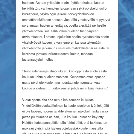
huoleen. Asiaan yritetään ensin löytää ratkaisua koulun
henkilöstön, vanhempien ja oppilaan sekä opiskeluhuollon
kuraattorin, psykologin ja kouluterveydenhuollon
ammattihenkilöiden kanssa. Jos tällä yhteistyöllä ei pystytä
poistamaan huolen aiheuttajaa, opettaja esittää perheelle
yhteydenottoa sosiaalihuollon puoleen tuen tarpeen
arvioimiseksi. Lastensuojelunkin osalta pyritään siis ensin
yhteistyössä lapsen ja vanhempien kanssa tekemään
yhteydenotto ja vain jos se ei ole mahdollista tai asiasta tai
kiireestä johtuen tarkoituksenmukaista, tehdään
lastensuojeluilmoitus.
”Tein lastensuojeluilmoituksen, kun oppilasta ei ole saatu
kouluun kohta puoleen vuoteen. Keinomme ovat lopussa,
mutta se ei ole kuulemma huostaanoton peruste, vaan
koulun ongelma…ilmoitukseni ei johda
mihinkään toimiin.”
Viesti opettajalta saa minut kihisemään kiukusta.
Yhdelläkään sosiaalitoimen tai lastensuojelun työntekijällä
ei ole lapsen, nuoren ja yhteiskunnan näkökulmasta varaa
jättää puuttumatta asiaan, kun koulun keinot on käytetty.
Heidän tiedossaan pitäisi olla faktat siitä, että tutkimusten
mukaan yleisimpiä lastensuojeluasiakkuuden taustalla
olevia syitä ovat vanhempiin liittyvät syyt kuten päihde- ja