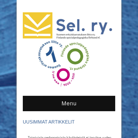
Menu
UUSIMMAT ARTIKKELIT
Toimivista pedagogisista käytänteistä ei tarvitse uuden