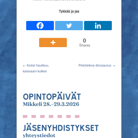
Tykkää ja jaa
0
Shares
← Koirat haukkuu,
Pelotteleva dinosaurus →
karavaani kulkee