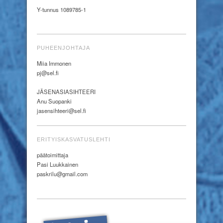
Y-tunnus 1089785-1
PUHEENJOHTAJA
Miia Immonen
pj@sel.fi
JÄSENASIASIHTEERI
Anu Suopanki
jasensihteeri@sel.fi
ERITYISKASVATUSLEHTI
päätoimittaja
Pasi Luukkainen
paskrilu@gmail.com