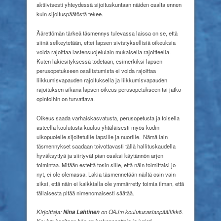
aktiivisesti yhteydessä sijoituskuntaan näiden osalta ennen
kuin sijoituspäätöstä tekee.
Äärettömän tärkeä täsmennys tulevassa laissa on se, että
siinä selkeytetään, ettei lapsen sivistyksellisiä oikeuksia
voida rajoittaa lastensuojelulain mukaisella rajoitteella.
Kuten lakiesityksessä todetaan, esimerkiksi lapsen
perusopetukseen osallistumista ei voida rajoittaa
liikkumisvapauden rajoituksella ja liikkumisvapauden
rajoituksen aikana lapsen oikeus perusopetukseen tai jatko-
opintoihin on turvattava.
Oikeus saada varhaiskasvatusta, perusopetusta ja toisella
asteella koulutusta kuuluu yhtäläisesti myös kodin
ulkopuolelle sijoitetuille lapsille ja nuorille. Nämä lain
täsmennykset saadaan toivottavasti tällä hallituskaudella
hyväksyttyä ja siirtyvät pian osaksi käytännön arjen
toimintaa. Mitään estettä tosin sille, että näin toimittaisi jo
nyt, ei ole olemassa. Lakia täsmennetään näiltä osin vain
siksi, että näin ei kaikkialla ole ymmärretty toimia ilman, että
tällaisesta pitää nimenomaisesti säätää.
Kirjoittaja:
Nina Lahtinen
on OAJ:n koulutusasianpäällikkö.