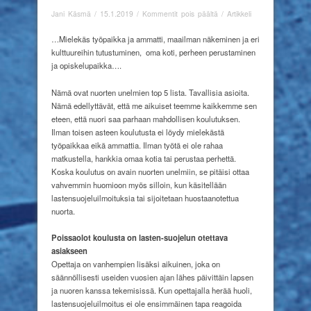
artikkelissa
Jani Käsmä
/
15.1.2019
/
Kommentit pois päältä
/
Artikkeli
Lastensuojelua
yhteistyössä
…Mielekäs työpaikka ja ammatti, maailman näkeminen ja eri
päiväkodin,
kulttuureihin tutustuminen,
oma koti, perheen perustaminen
koulun
ja opiskelupaikka….
ja
oppilaitoksen
Nämä ovat nuorten unelmien top 5 lista. Tavallisia asioita.
kanssa
Nämä edellyttävät, että me aikuiset teemme kaikkemme sen
eteen, että nuori saa parhaan mahdollisen koulutuksen.
Ilman toisen asteen koulutusta ei löydy mielekästä
työpaikkaa eikä ammattia. Ilman työtä ei ole rahaa
matkustella, hankkia omaa kotia tai perustaa perhettä.
Koska koulutus on avain nuorten unelmiin, se pitäisi ottaa
vahvemmin huomioon myös silloin, kun käsitellään
lastensuojeluilmoituksia tai sijoitetaan huostaanotettua
nuorta.
Poissaolot koulusta on lasten-suojelun otettava
asiakseen
Opettaja on vanhempien lisäksi aikuinen, joka on
säännöllisesti useiden vuosien ajan lähes päivittäin lapsen
ja nuoren kanssa tekemisissä. Kun opettajalla herää huoli,
lastensuojeluilmoitus ei ole ensimmäinen tapa reagoida