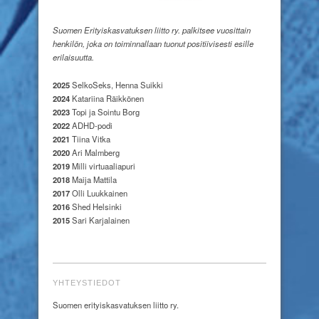
Suomen Erityiskasvatuksen liitto ry. palkitsee vuosittain
henkilön, joka on toiminnallaan tuonut positiivisesti esille
erilaisuutta.
2025
SelkoSeks, Henna Suikki
2024
Katariina Räikkönen
2023
Topi ja Sointu Borg
2022
ADHD-podi
2021
Tiina Vitka
2020
Ari Malmberg
2019
Milli virtuaaliapuri
2018
Maija Mattila
2017
Olli Luukkainen
2016
Shed Helsinki
2015
Sari Karjalainen
YHTEYSTIEDOT
Suomen erityiskasvatuksen liitto ry.