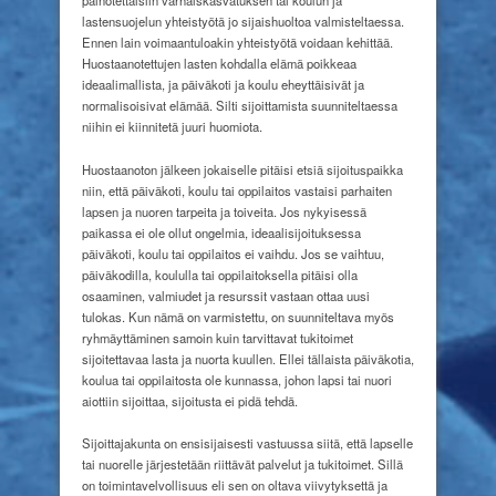
lastensuojelun yhteistyötä jo sijaishuoltoa valmisteltaessa.
Ennen lain voimaantuloakin yhteistyötä voidaan kehittää.
Huostaanotettujen lasten kohdalla elämä poikkeaa
ideaalimallista, ja päiväkoti ja koulu eheyttäisivät ja
normalisoisivat elämää. Silti sijoittamista suunniteltaessa
niihin ei kiinnitetä juuri huomiota.
Huostaanoton jälkeen jokaiselle pitäisi etsiä sijoituspaikka
niin, että päiväkoti, koulu tai oppilaitos vastaisi parhaiten
lapsen ja nuoren tarpeita ja toiveita. Jos nykyisessä
paikassa ei ole ollut ongelmia, ideaalisijoituksessa
päiväkoti, koulu tai oppilaitos ei vaihdu. Jos se vaihtuu,
päiväkodilla, koululla tai oppilaitoksella pitäisi olla
osaaminen, valmiudet ja resurssit vastaan ottaa uusi
tulokas. Kun nämä on varmistettu, on suunniteltava myös
ryhmäyttäminen samoin kuin tarvittavat tukitoimet
sijoitettavaa lasta ja nuorta kuullen. Ellei tällaista päiväkotia,
koulua tai oppilaitosta ole kunnassa, johon lapsi tai nuori
aiottiin sijoittaa, sijoitusta ei pidä tehdä.
Sijoittajakunta on ensisijaisesti vastuussa siitä, että lapselle
tai nuorelle järjestetään riittävät palvelut ja tukitoimet. Sillä
on toimintavelvollisuus eli sen on oltava viivytyksettä ja