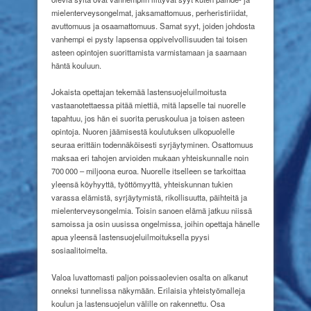
mielenterveysongelmat, jaksamattomuus, perheristiriidat,
avuttomuus ja osaamattomuus. Samat syyt, joiden johdosta
vanhempi ei pysty lapsensa oppivelvollisuuden tai toisen
asteen opintojen suorittamista varmistamaan ja saamaan
häntä kouluun.
Jokaista opettajan tekemää lastensuojeluilmoitusta
vastaanotettaessa pitää miettiä, mitä lapselle tai nuorelle
tapahtuu, jos hän ei suorita peruskoulua ja toisen asteen
opintoja. Nuoren jäämisestä koulutuksen ulkopuolelle
seuraa erittäin todennäköisesti syrjäytyminen. Osattomuus
maksaa eri tahojen arvioiden mukaan yhteiskunnalle noin
700 000 – miljoona euroa. Nuorelle itselleen se tarkoittaa
yleensä köyhyyttä, työttömyyttä, yhteiskunnan tukien
varassa elämistä, syrjäytymistä, rikollisuutta, päihteitä ja
mielenterveysongelmia. Toisin sanoen elämä jatkuu niissä
samoissa ja osin uusissa ongelmissa, joihin opettaja hänelle
apua yleensä lastensuojeluilmoituksella pyysi
sosiaalitoimelta.
Valoa luvattomasti paljon poissaolevien osalta on alkanut
onneksi tunnelissa näkymään. Erilaisia yhteistyömalleja
koulun ja lastensuojelun välille on rakennettu. Osa