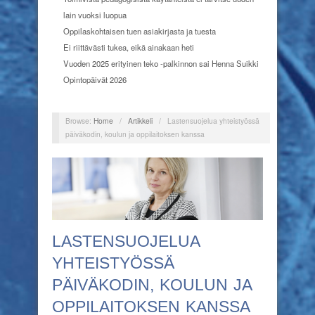
lain vuoksi luopua
Oppilaskohtaisen tuen asiakirjasta ja tuesta
Ei riittävästi tukea, eikä ainakaan heti
Vuoden 2025 erityinen teko -palkinnon sai Henna Suikki
Opintopäivät 2026
Browse:
Home
/
Artikkeli
/
Lastensuojelua yhteistyössä
päiväkodin, koulun ja oppilaitoksen kanssa
LASTENSUOJELUA
YHTEISTYÖSSÄ
PÄIVÄKODIN, KOULUN JA
OPPILAITOKSEN KANSSA