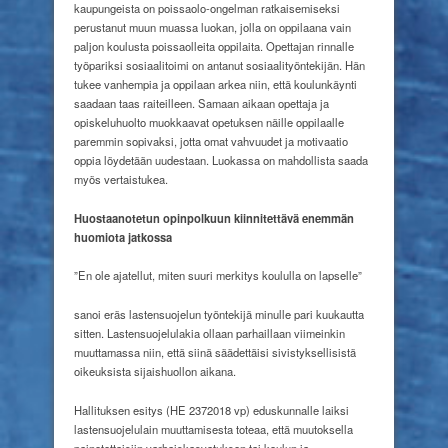
kaupungeista on poissaolo-ongelman ratkaisemiseksi
perustanut muun muassa luokan, jolla on oppilaana vain
paljon koulusta poissaolleita oppilaita. Opettajan rinnalle
työpariksi sosiaalitoimi on antanut sosiaalityöntekijän. Hän
tukee vanhempia ja oppilaan arkea niin, että koulunkäynti
saadaan taas raiteilleen. Samaan aikaan opettaja ja
opiskeluhuolto muokkaavat opetuksen näille oppilaalle
paremmin sopivaksi, jotta omat vahvuudet ja motivaatio
oppia löydetään uudestaan. Luokassa on mahdollista saada
myös vertaistukea.
Huostaanotetun opinpolkuun kiinnitettävä enemmän
huomiota jatkossa
”En ole ajatellut, miten suuri merkitys koululla on lapselle”
sanoi eräs lastensuojelun työntekijä minulle pari kuukautta
sitten. Lastensuojelulakia ollaan parhaillaan viimeinkin
muuttamassa niin, että siinä säädettäisi sivistyksellisistä
oikeuksista sijaishuollon aikana.
Hallituksen esitys (HE 2372018 vp) eduskunnalle laiksi
lastensuojelulain muuttamisesta toteaa, että muutoksella
painotettaisiin varhaiskasvatuksen tai koulun ja