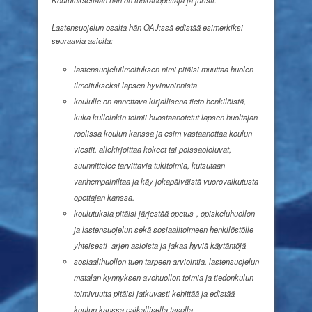
Koulutukseltaan hän on luokanopettaja ja juristi.
Lastensuojelun osalta hän OAJ:ssä edistää esimerkiksi
seuraavia asioita:
lastensuojeluilmoituksen nimi pitäisi muuttaa huolen
ilmoitukseksi lapsen hyvinvoinnista
koululle on annettava kirjallisena tieto henkilöistä,
kuka kulloinkin toimii huostaanotetut lapsen huoltajan
roolissa koulun kanssa ja esim vastaanottaa koulun
viestit, allekirjoittaa kokeet tai poissaololuvat,
suunnittelee tarvittavia tukitoimia, kutsutaan
vanhempainiltaa ja käy jokapäiväistä vuorovaikutusta
opettajan kanssa.
koulutuksia pitäisi järjestää opetus-, opiskeluhuollon-
ja lastensuojelun sekä sosiaalitoimeen henkilöstölle
yhteisesti
arjen asioista ja jakaa hyviä käytäntöjä
sosiaalihuollon tuen tarpeen arviointia, lastensuojelun
matalan kynnyksen avohuollon toimia ja tiedonkulun
toimivuutta pitäisi jatkuvasti kehittää ja edistää
koulun kanssa paikallisella tasolla