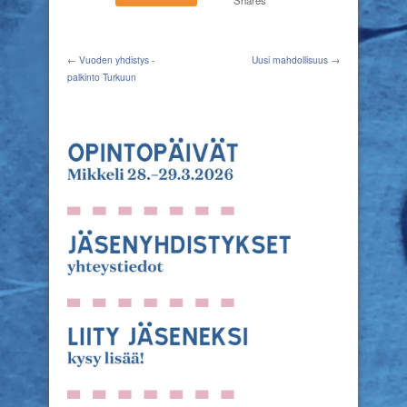
Shares
← Vuoden yhdistys -
Uusi mahdollisuus →
palkinto Turkuun