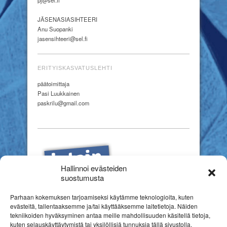
JÄSENASIASIHTEERI
Anu Suopanki
jasensihteeri@sel.fi
ERITYISKASVATUSLEHTI
päätoimittaja
Pasi Luukkainen
paskrilu@gmail.com
Hallinnoi evästeiden
suostumusta
Parhaan kokemuksen tarjoamiseksi käytämme teknologioita, kuten
evästeitä, tallentaaksemme ja/tai käyttääksemme laitetietoja. Näiden
tekniikoiden hyväksyminen antaa meille mahdollisuuden käsitellä tietoja,
kuten selauskäyttäytymistä tai yksilöllisiä tunnuksia tällä sivustolla.