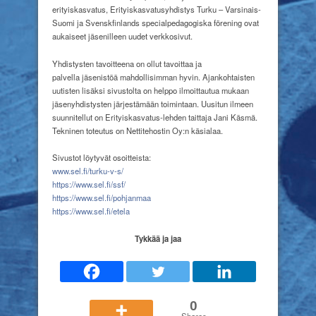
nettisivuja
erityiskasvatus, Erityiskasvatusyhdistys Turku – Varsinais-
Suomi ja Svenskfinlands specialpedagogiska förening ovat
aukaiseet jäsenilleen uudet verkkosivut.
Yhdistysten tavoitteena on ollut tavoittaa ja
palvella jäsenistöä mahdollisimman hyvin. Ajankohtaisten
uutisten lisäksi sivustolta on helppo ilmoittautua mukaan
jäsenyhdistysten järjestämään toimintaan. Uusitun ilmeen
suunnitellut on Erityiskasvatus-lehden taittaja Jani Käsmä.
Tekninen toteutus on Nettitehostin Oy:n käsialaa.
Sivustot löytyvät osoitteista:
www.sel.fi/turku-v-s/
https://www.sel.fi/ssf/
https://www.sel.fi/pohjanmaa
https://www.sel.fi/etela
Tykkää ja jaa
0