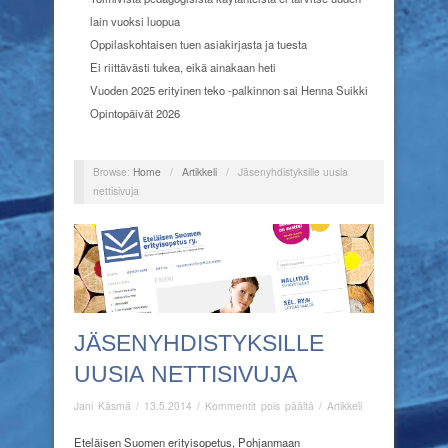
lain vuoksi luopua
Oppilaskohtaisen tuen asiakirjasta ja tuesta
Ei riittävästi tukea, eikä ainakaan heti
Vuoden 2025 erityinen teko -palkinnon sai Henna Suikki
Opintopäivät 2026
Browse:
Home
/
Artikkeli
/
Jäsenyhdistyksille uusia
nettisivuja
JÄSENYHDISTYKSILLE
UUSIA NETTISIVUJA
artikkelissa
Jani Käsmä
/
13.5.2014
/
Kommentit pois päältä
/
Artikkeli
Jäsenyhdistyksille
uusia
Eteläisen Suomen erityisopetus, Pohjanmaan