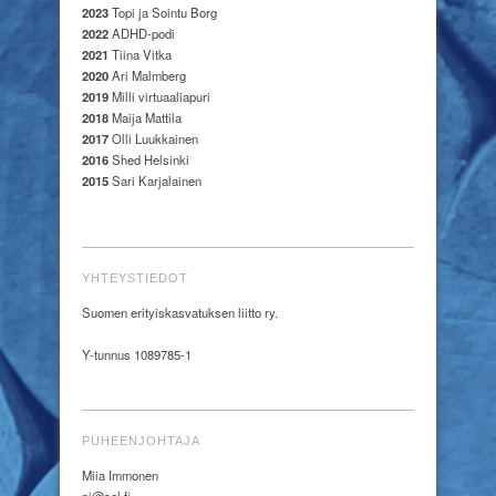
2023
Topi ja Sointu Borg
2022
ADHD-podi
2021
Tiina Vitka
2020
Ari Malmberg
2019
Milli virtuaaliapuri
2018
Maija Mattila
2017
Olli Luukkainen
2016
Shed Helsinki
2015
Sari Karjalainen
YHTEYSTIEDOT
Suomen erityiskasvatuksen liitto ry.
Y-tunnus 1089785-1
PUHEENJOHTAJA
Miia Immonen
pj@sel.fi