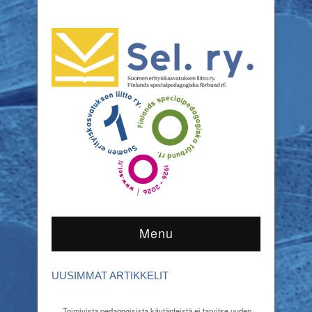
Menu
UUSIMMAT ARTIKKELIT
Toimivista pedagogisista käytänteistä ei tarvitse uuden