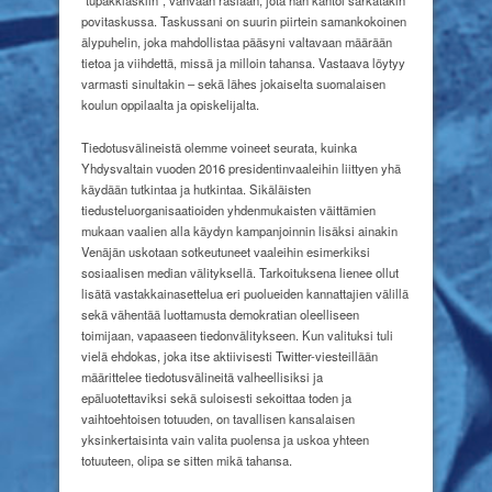
povitaskussa. Taskussani on suurin piirtein samankokoinen
älypuhelin, joka mahdollistaa pääsyni valtavaan määrään
tietoa ja viihdettä, missä ja milloin tahansa. Vastaava löytyy
varmasti sinultakin – sekä lähes jokaiselta suomalaisen
koulun oppilaalta ja opiskelijalta.
Tiedotusvälineistä olemme voineet seurata, kuinka
Yhdysvaltain vuoden 2016 presidentinvaaleihin liittyen yhä
käydään tutkintaa ja hutkintaa. Sikäläisten
tiedusteluorganisaatioiden yhdenmukaisten väittämien
mukaan vaalien alla käydyn kampanjoinnin lisäksi ainakin
Venäjän uskotaan sotkeutuneet vaaleihin esimerkiksi
sosiaalisen median välityksellä. Tarkoituksena lienee ollut
lisätä vastakkainasettelua eri puolueiden kannattajien välillä
sekä vähentää luottamusta demokratian oleelliseen
toimijaan, vapaaseen tiedonvälitykseen. Kun valituksi tuli
vielä ehdokas, joka itse aktiivisesti Twitter-viesteillään
määrittelee tiedotusvälineitä valheellisiksi ja
epäluotettaviksi sekä suloisesti sekoittaa toden ja
vaihtoehtoisen totuuden, on tavallisen kansalaisen
yksinkertaisinta vain valita puolensa ja uskoa yhteen
totuuteen, olipa se sitten mikä tahansa.