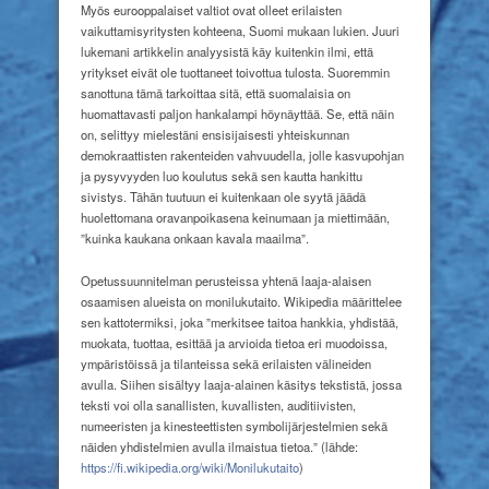
Myös eurooppalaiset valtiot ovat olleet erilaisten
vaikuttamisyritysten kohteena, Suomi mukaan lukien. Juuri
lukemani artikkelin analyysistä käy kuitenkin ilmi, että
yritykset eivät ole tuottaneet toivottua tulosta. Suoremmin
sanottuna tämä tarkoittaa sitä, että suomalaisia on
huomattavasti paljon hankalampi höynäyttää. Se, että näin
on, selittyy mielestäni ensisijaisesti yhteiskunnan
demokraattisten rakenteiden vahvuudella, jolle kasvupohjan
ja pysyvyyden luo koulutus sekä sen kautta hankittu
sivistys. Tähän tuutuun ei kuitenkaan ole syytä jäädä
huolettomana oravanpoikasena keinumaan ja miettimään,
”kuinka kaukana onkaan kavala maailma”.
Opetussuunnitelman perusteissa yhtenä laaja-alaisen
osaamisen alueista on monilukutaito. Wikipedia määrittelee
sen kattotermiksi, joka ”merkitsee taitoa hankkia, yhdistää,
muokata, tuottaa, esittää ja arvioida tietoa eri muodoissa,
ympäristöissä ja tilanteissa sekä erilaisten välineiden
avulla. Siihen sisältyy laaja-alainen käsitys tekstistä, jossa
teksti voi olla sanallisten, kuvallisten, auditiivisten,
numeeristen ja kinesteettisten symbolijärjestelmien sekä
näiden yhdistelmien avulla ilmaistua tietoa.” (lähde:
https://fi.wikipedia.org/wiki/Monilukutaito
)