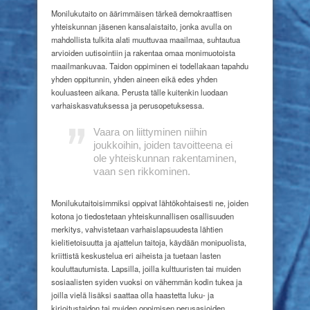
Monilukutaito on äärimmäisen tärkeä demokraattisen
yhteiskunnan jäsenen kansalaistaito, jonka avulla on
mahdollista tulkita alati muuttuvaa maailmaa, suhtautua
arvioiden uutisointiin ja rakentaa omaa monimuotoista
maailmankuvaa. Taidon oppiminen ei todellakaan tapahdu
yhden oppitunnin, yhden aineen eikä edes yhden
kouluasteen aikana. Perusta tälle kuitenkin luodaan
varhaiskasvatuksessa ja perusopetuksessa.
Vaara on liittyminen niihin
joukkoihin, joiden tavoitteena ei
ole yhteiskunnan rakentaminen,
vaan sen rikkominen.
Monilukutaitoisimmiksi oppivat lähtökohtaisesti ne, joiden
kotona jo tiedostetaan yhteiskunnallisen osallisuuden
merkitys, vahvistetaan varhaislapsuudesta lähtien
kielitietoisuutta ja ajattelun taitoja, käydään monipuolista,
kriittistä keskustelua eri aiheista ja tuetaan lasten
kouluttautumista. Lapsilla, joilla kulttuuristen tai muiden
sosiaalisten syiden vuoksi on vähemmän kodin tukea ja
joilla vielä lisäksi saattaa olla haastetta luku- ja
kirjoitustaidon tai muiden oppimisen perusasioiden