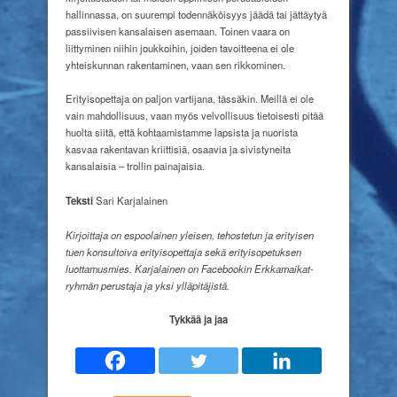
hallinnassa, on suurempi todennäköisyys jäädä tai jättäytyä
passiivisen kansalaisen asemaan. Toinen vaara on
liittyminen niihin joukkoihin, joiden tavoitteena ei ole
yhteiskunnan rakentaminen, vaan sen rikkominen.
Erityisopettaja on paljon vartijana, tässäkin. Meillä ei ole
vain mahdollisuus, vaan myös velvollisuus tietoisesti pitää
huolta siitä, että kohtaamistamme lapsista ja nuorista
kasvaa rakentavan kriittisiä, osaavia ja sivistyneita
kansalaisia – trollin painajaisia.
Teksti
Sari Karjalainen
Kirjoittaja on espoolainen yleisen, tehostetun ja erityisen
tuen konsultoiva erityisopettaja sekä erityisopetuksen
luottamusmies.
Karjalainen on Facebookin Erkkamaikat-
ryhmän perustaja ja yksi ylläpitäjistä.
Tykkää ja jaa