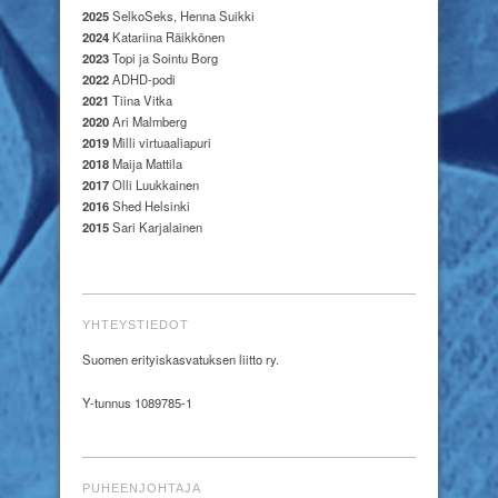
2025
SelkoSeks, Henna Suikki
2024
Katariina Räikkönen
2023
Topi ja Sointu Borg
2022
ADHD-podi
2021
Tiina Vitka
2020
Ari Malmberg
2019
Milli virtuaaliapuri
2018
Maija Mattila
2017
Olli Luukkainen
2016
Shed Helsinki
2015
Sari Karjalainen
YHTEYSTIEDOT
Suomen erityiskasvatuksen liitto ry.
Y-tunnus 1089785-1
PUHEENJOHTAJA