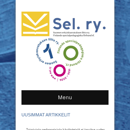
Menu
UUSIMMAT ARTIKKELIT
Toimivista pedagogisista käytänteistä ei tarvitse uuden