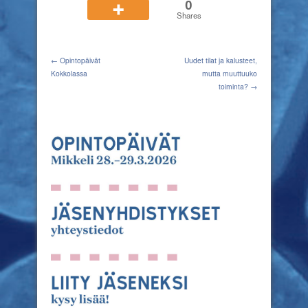
0
Shares
← Opintopäivät
Uudet tilat ja kalusteet,
Kokkolassa
mutta muuttuuko
toiminta? →