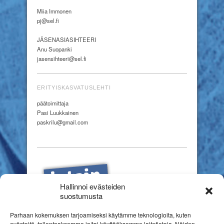
Miia Immonen
pj@sel.fi
JÄSENASIASIHTEERI
Anu Suopanki
jasensihteeri@sel.fi
ERITYISKASVATUSLEHTI
päätoimittaja
Pasi Luukkainen
paskrilu@gmail.com
Hallinnoi evästeiden
suostumusta
Parhaan kokemuksen tarjoamiseksi käytämme teknologioita, kuten
evästeitä, tallentaaksemme ja/tai käyttääksemme laitetietoja. Näiden