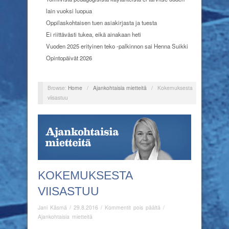
lain vuoksi luopua
Oppilaskohtaisen tuen asiakirjasta ja tuesta
Ei riittävästi tukea, eikä ainakaan heti
Vuoden 2025 erityinen teko -palkinnon sai Henna Suikki
Opintopäivät 2026
Browse:
Home
/
Ajankohtaisia mietteitä
/
Kokemuksesta
viisastuu
KOKEMUKSESTA
VIISASTUU
artikkelissa
Jani Käsmä
/
29.8.2016
/
Kommentit pois päältä
/
Kokemuksesta
Ajankohtaisia mietteitä
viisastuu