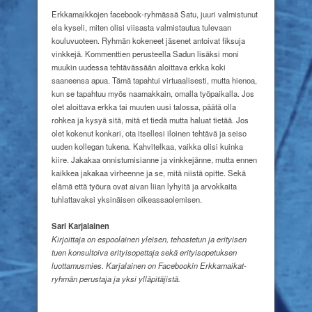
Erkkamaikkojen facebook-ryhmässä Satu, juuri valmistunut
ela kyseli, miten olisi viisasta valmistautua tulevaan
kouluvuoteen. Ryhmän kokeneet jäsenet antoivat fiksuja
vinkkejä. Kommenttien perusteella Sadun lisäksi moni
muukin uudessa tehtävässään aloittava erkka koki
saaneensa apua. Tämä tapahtui virtuaalisesti, mutta hienoa,
kun se tapahtuu myös naamakkain, omalla työpaikalla. Jos
olet aloittava erkka tai muuten uusi talossa, päätä olla
rohkea ja kysyä sitä, mitä et tiedä mutta haluat tietää. Jos
olet kokenut konkari, ota itsellesi iloinen tehtävä ja seiso
uuden kollegan tukena. Kahvitelkaa, vaikka olisi kuinka
kiire. Jakakaa onnistumisianne ja vinkkejänne, mutta ennen
kaikkea jakakaa virheenne ja se, mitä niistä opitte. Sekä
elämä että työura ovat aivan liian lyhyitä ja arvokkaita
tuhlattavaksi yksinäisen oikeassaolemisen.
Sari Karjalainen
Kirjoittaja on espoolainen yleisen, tehostetun ja erityisen
tuen konsultoiva erityisopettaja sekä erityisopetuksen
luottamusmies.
Karjalainen on Facebookin Erkkamaikat-
ryhmän perustaja ja yksi ylläpitäjistä.