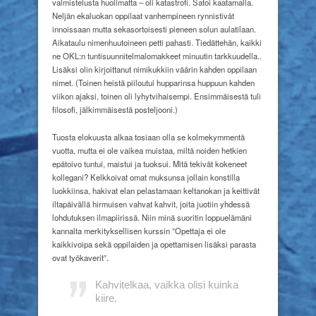
valmistelusta huolimatta – oli katastrofi. Satoi kaatamalla.
Neljän ekaluokan oppilaat vanhempineen rynnistivät
innoissaan mutta sekasortoisesti pieneen solun aulatilaan.
Aikataulu nimenhuutoineen petti pahasti. Tiedättehän, kaikki
ne OKL:n tuntisuunnitelmalomakkeet minuutin tarkkuudella..
Lisäksi olin kirjoittanut nimikukkiin väärin kahden oppilaan
nimet. (Toinen heistä piiloutui hupparinsa huppuun kahden
viikon ajaksi, toinen oli lyhytvihaisempi. Ensimmäisestä tuli
filosofi, jälkimmäisestä posteljooni.)
Tuosta elokuusta alkaa tosiaan olla se kolmekymmentä
vuotta, mutta ei ole vaikea muistaa, miltä noiden hetkien
epätoivo tuntui, maistui ja tuoksui. Mitä tekivät kokeneet
kollegani? Kelkkoivat omat muksunsa jollain konstilla
luokkiinsa, hakivat elan pelastamaan keltanokan ja keittivät
iltapäivällä hirmuisen vahvat kahvit, joita juotiin yhdessä
lohdutuksen ilmapiirissä. Niin minä suoritin loppuelämäni
kannalta merkityksellisen kurssin ”Opettaja ei ole
kaikkivoipa sekä oppilaiden ja opettamisen lisäksi parasta
ovat työkaverit”.
Kahvitelkaa, vaikka olisi kuinka
kiire.