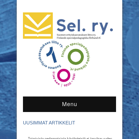
Menu
UUSIMMAT ARTIKKELIT
Toimivista pedagogisista käytänteistä ei tarvitse uuden