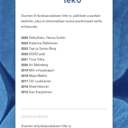
Suomen Erityiskasvatuksen liitto ry. palkitsee vuosittain
henkilön, joka on toiminnallaan tuonut positiivisesti esille
erilaisuutta.
2025
SelkoSeks, Henna Suikki
2024
Katariina Räikkönen
2023
Topi ja Sointu Borg
2022
ADHD-podi
2021
Tiina Vitka
2020
Ari Malmberg
2019
Milli virtuaaliapuri
2018
Maija Mattila
2017
Olli Luukkainen
2016
Shed Helsinki
2015
Sari Karjalainen
YHTEYSTIEDOT
Suomen erityiskasvatuksen liitto ry.