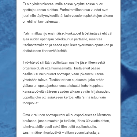
Ei ole yhdentekevää, millaisessa työyhteisössä nuori
opettaja uransa aloittaa. Parhaimmillaan nuo vuodet ovat
juuri niin täyttymyksellisiä, kuin vuosien opiskelujen aikana
on ehtinyt kuvittelemaan.
Pahimmillaan jo ensimäiset kuukaudet työelämässä ehtivät
ajaa uuden opettajan pakokauhun partaalle, rusentaa
itseluottamuksen ja saada ajatukset pyörimään epäuskon ja
ahdistuksen tihenevää kehää.
Työyhteisö siirtää traditioitaan uusille jäsenilleen sekä
organisoidusti että huomaamatta. Tästä eivät pääse
osallisiksi vain nuoret opettajat, vaan jokainen uutena
yhteisöön tuleva. Tiedän tarinan sijaisesta, joka erään
yläkoulun opettajanhuoneessa istuutui kahvikuppinsa
kanssa pöydän ääreen saaden aikaan syvän hiljaisuuden.
Lopulta joku otti asiakseen kertoa, että ”siinä istuu vain
teenjuojia”.
Oma virallinen opettajuuteni alkoi espoolaisessa Meritorin
koulussa, jossa muutoin jo tuolloin, lähes 30 vuotta sitten,
toimivat aktiivisesti sekä tiimit että oppilashuolto.
Ensimmäinen koulupäivä – viikon suunnittelusta ja