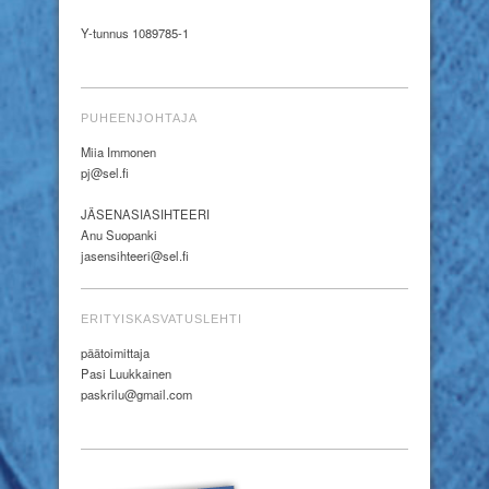
Y-tunnus 1089785-1
PUHEENJOHTAJA
Miia Immonen
pj@sel.fi
JÄSENASIASIHTEERI
Anu Suopanki
jasensihteeri@sel.fi
ERITYISKASVATUSLEHTI
päätoimittaja
Pasi Luukkainen
paskrilu@gmail.com