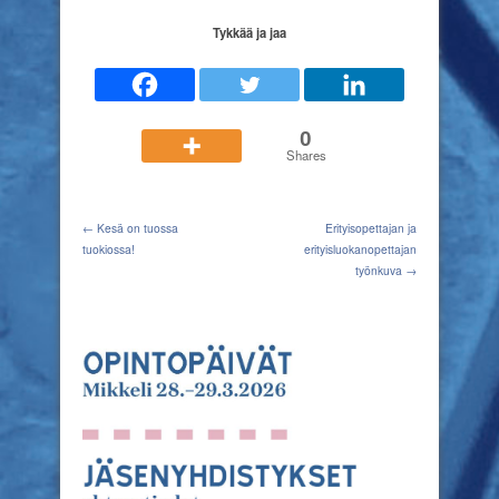
Tykkää ja jaa
0
Shares
← Kesä on tuossa
Erityisopettajan ja
tuokiossa!
erityisluokanopettajan
työnkuva →