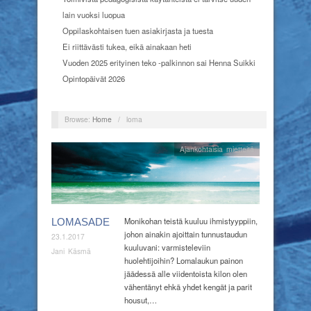
lain vuoksi luopua
Oppilaskohtaisen tuen asiakirjasta ja tuesta
Ei riittävästi tukea, eikä ainakaan heti
Vuoden 2025 erityinen teko -palkinnon sai Henna Suikki
Opintopäivät 2026
Browse:
Home
/
loma
Ajankohtaisia mietteitä
Monikohan teistä kuuluu ihmistyyppiin,
LOMASADE
johon ainakin ajoittain tunnustaudun
23.1.2017
kuuluvani: varmisteleviin
Jani Käsmä
huolehtijoihin? Lomalaukun painon
jäädessä alle viidentoista kilon olen
vähentänyt ehkä yhdet kengät ja parit
housut,…