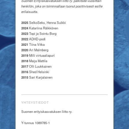
Suomen Erityiskasvatuksen liitto ry. palkitsee vuosittain
henkilön, joka on toiminnallaan tuonut positiivisesti esille
erilaisuutta.
2025
SelkoSeks, Henna Suikki
2024
Katariina Räikkönen
2023
Topi ja Sointu Borg
2022
ADHD-podi
2021
Tiina Vitka
2020
Ari Malmberg
2019
Milli virtuaaliapuri
2018
Maija Mattila
2017
Olli Luukkainen
2016
Shed Helsinki
2015
Sari Karjalainen
YHTEYSTIEDOT
Suomen erityiskasvatuksen liitto ry.
Y-tunnus 1089785-1