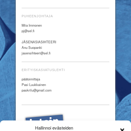
PUHEENJOHTAJA
Miia Immonen
pj@sel.fi
JÄSENASIASIHTEERI
Anu Suopanki
jasensihteeri@sel.fi
ERITYISKASVATUSLEHTI
päätoimittaja
Pasi Luukkainen
paskrilu@gmail.com
Hallinnoi evästeiden