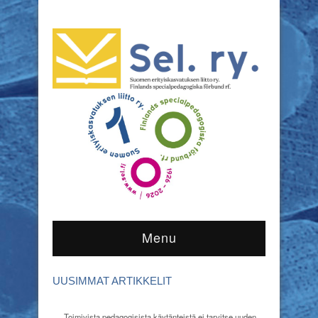
Menu
UUSIMMAT ARTIKKELIT
Toimivista pedagogisista käytänteistä ei tarvitse uuden