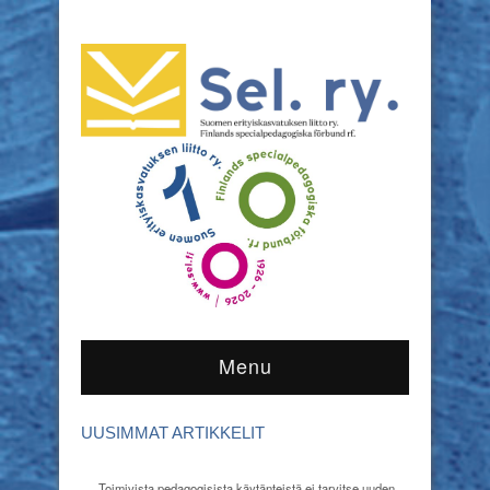
Menu
UUSIMMAT ARTIKKELIT
Toimivista pedagogisista käytänteistä ei tarvitse uuden