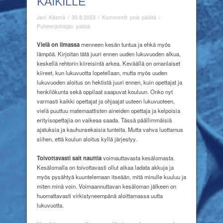
KAIKILLE
artikkelissa
Jani Käsmä
/
30.8.2023
/
Kommentit pois päältä
/
Syksyinen
Puheenjohtajan palsta
tervehdys
kaikille
Vi
elä on ilmassa
menneen kesän tuntua ja ehkä myös
lämpöä. Kirjoitan tätä juuri ennen uuden lukuvuoden alkua,
keskellä rehtorin kiireisintä arkea. Keväällä on omanlaiset
kiireet, kun lukuvuotta lopetellaan, mutta myös uuden
lukuvuoden aloitus on hektistä juuri ennen, kuin opettajat ja
henkilökunta sekä oppilaat saapuvat kouluun. Onko nyt
varmasti kaikki opettajat ja ohjaajat uuteen lukuvuoteen,
vielä puuttuu matemaattisten aineiden opettaja ja kelpoisia
erityisopettajia on vaikeaa saada. Tässä päällimmäisiä
ajatuksia ja kauhunsekaisia tunteita. Mutta vahva luottamus
siihen, että koulun aloitus kyllä järjestyy.
Toivottavasti sait nauttia
voimauttavasta kesälomasta.
Kesälomalla on toivottavasti ollut aikaa ladata akkuja ja
myös pysähtyä kuuntelemaan itseään, mitä minulle kuuluu ja
miten minä voin. Voimaannuttavan kesäloman jälkeen on
huomattavasti virkistyneempänä aloittamassa uutta
lukuvuotta.