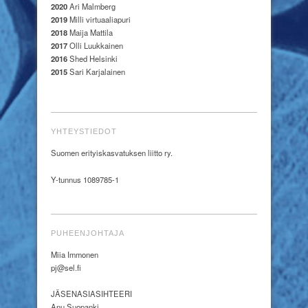
2020
Ari Malmberg
2019
Milli virtuaaliapuri
2018
Maija Mattila
2017
Olli Luukkainen
2016
Shed Helsinki
2015
Sari Karjalainen
YHTEYSTIEDOT
Suomen erityiskasvatuksen liitto ry.
Y-tunnus 1089785-1
PUHEENJOHTAJA
Miia Immonen
pj@sel.fi
JÄSENASIASIHTEERI
Anu Suopanki