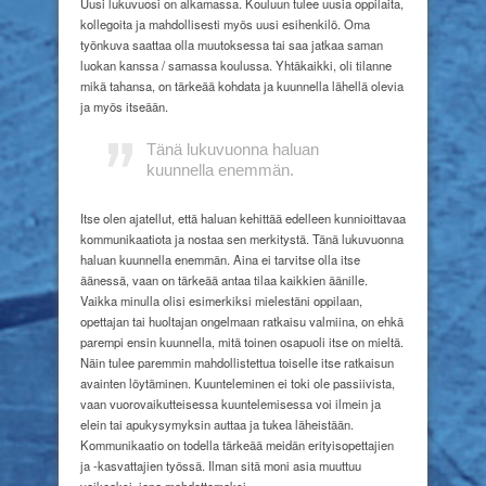
Uusi lukuvuosi on alkamassa. Kouluun tulee uusia oppilaita,
kollegoita ja mahdollisesti myös uusi esihenkilö. Oma
työnkuva saattaa olla muutoksessa tai saa jatkaa saman
luokan kanssa / samassa koulussa. Yhtäkaikki, oli tilanne
mikä tahansa, on tärkeää kohdata ja kuunnella lähellä olevia
ja myös itseään.
Tänä
lukuvuonna
haluan
kuunnella enemmän.
Itse olen ajatellut, että haluan kehittää edelleen kunnioittavaa
kommunikaatiota ja nostaa sen merkitystä. Tänä lukuvuonna
haluan kuunnella enemmän. Aina ei tarvitse olla itse
äänessä, vaan on tärkeää antaa tilaa kaikkien äänille.
Vaikka minulla olisi esimerkiksi mielestäni oppilaan,
opettajan tai huoltajan ongelmaan ratkaisu valmiina, on ehkä
parempi ensin kuunnella, mitä toinen osapuoli itse on mieltä.
Näin tulee paremmin mahdollistettua toiselle itse ratkaisun
avainten löytäminen. Kuunteleminen ei toki ole passiivista,
vaan vuorovaikutteisessa kuuntelemisessa voi ilmein ja
elein tai apukysymyksin auttaa ja tukea läheistään.
Kommunikaatio on todella tärkeää meidän erityisopettajien
ja -kasvattajien työssä. Ilman sitä moni asia muuttuu
vaikeaksi, jopa mahdottomaksi.