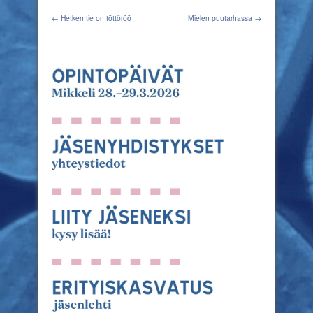
← Hetken tie on töttöröö
Mielen puutarhassa →