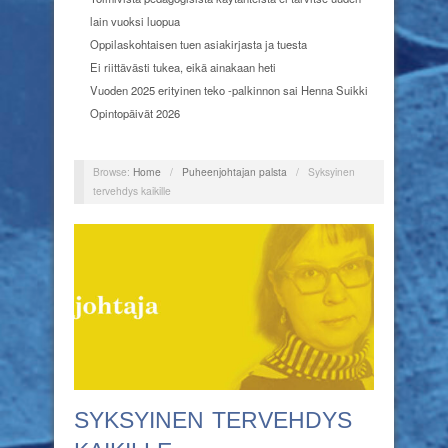
lain vuoksi luopua
Oppilaskohtaisen tuen asiakirjasta ja tuesta
Ei riittävästi tukea, eikä ainakaan heti
Vuoden 2025 erityinen teko -palkinnon sai Henna Suikki
Opintopäivät 2026
Browse:
Home
/
Puheenjohtajan palsta
/
Syksyinen
tervehdys kaikille
SYKSYINEN TERVEHDYS