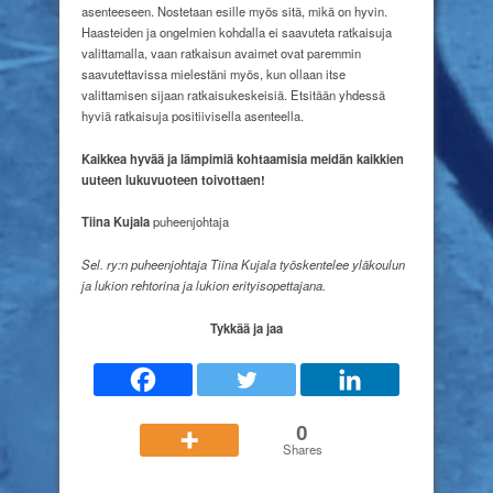
asenteeseen. Nostetaan esille myös sitä, mikä on hyvin.
Haasteiden ja ongelmien kohdalla ei saavuteta ratkaisuja
valittamalla, vaan ratkaisun avaimet ovat paremmin
saavutettavissa mielestäni myös, kun ollaan itse
valittamisen sijaan ratkaisukeskeisiä. Etsitään yhdessä
hyviä ratkaisuja positiivisella asenteella.
Kaikkea hyvää ja lämpimiä kohtaamisia meidän kaikkien
uuteen lukuvuoteen toivottaen!
Tiina Kujala
puheenjohtaja
Sel. ry:n puheenjohtaja Tiina Kujala työskentelee yläkoulun
ja lukion rehtorina ja lukion erityisopettajana.
Tykkää ja jaa
0
Shares