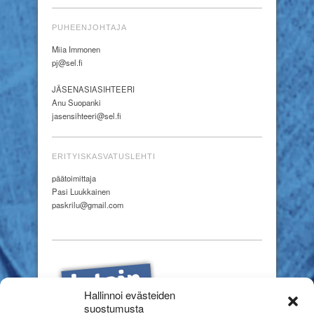
PUHEENJOHTAJA
Miia Immonen
pj@sel.fi
JÄSENASIASIHTEERI
Anu Suopanki
jasensihteeri@sel.fi
ERITYISKASVATUSLEHTI
päätoimittaja
Pasi Luukkainen
paskrilu@gmail.com
Hallinnoi evästeiden
suostumusta