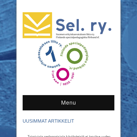
Menu
UUSIMMAT ARTIKKELIT
Toimivista pedagogisista käytänteistä ei tarvitse uuden