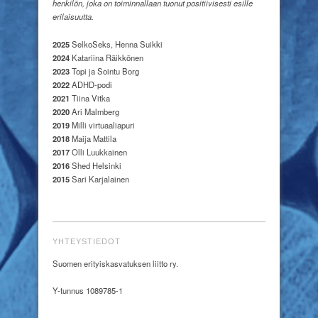
henkilön, joka on toiminnallaan tuonut positiivisesti esille
erilaisuutta.
2025
SelkoSeks, Henna Suikki
2024
Katariina Räikkönen
2023
Topi ja Sointu Borg
2022
ADHD-podi
2021
Tiina Vitka
2020
Ari Malmberg
2019
Milli virtuaaliapuri
2018
Maija Mattila
2017
Olli Luukkainen
2016
Shed Helsinki
2015
Sari Karjalainen
YHTEYSTIEDOT
Suomen erityiskasvatuksen liitto ry.
Y-tunnus 1089785-1