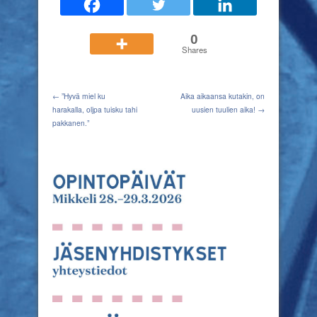
0
Shares
← ”Hyvä miel ku
Aika aikaansa kutakin, on
harakalla, oljpa tuisku tahi
uusien tuulien aika! →
pakkanen.”