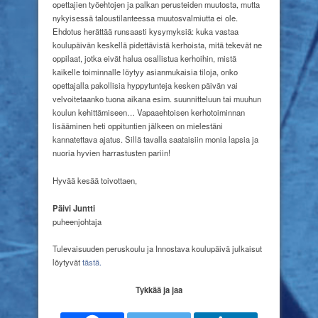
opettajien työehtojen ja palkan perusteiden muutosta, mutta
nykyisessä taloustilanteessa muutosvalmiutta ei ole.
Ehdotus herättää runsaasti kysymyksiä: kuka vastaa
koulupäivän keskellä pidettävistä kerhoista, mitä tekevät ne
oppilaat, jotka eivät halua osallistua kerhoihin, mistä
kaikelle toiminnalle löytyy asianmukaisia tiloja, onko
opettajalla pakollisia hyppytunteja kesken päivän vai
velvoitetaanko tuona aikana esim. suunnitteluun tai muuhun
koulun kehittämiseen… Vapaaehtoisen kerhotoiminnan
lisääminen heti oppituntien jälkeen on mielestäni
kannatettava ajatus. Sillä tavalla saataisiin monia lapsia ja
nuoria hyvien harrastusten pariin!
Hyvää kesää toivottaen,
Päivi Juntti
puheenjohtaja
Tulevaisuuden peruskoulu ja Innostava koulupäivä julkaisut
löytyvät
tästä.
Tykkää ja jaa