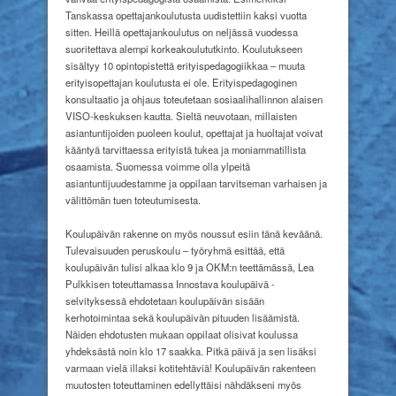
Tanskassa opettajankoulutusta uudistettiin kaksi vuotta
sitten. Heillä opettajankoulutus on neljässä vuodessa
suoritettava alempi korkeakoulututkinto. Koulutukseen
sisältyy 10 opintopistettä erityispedagogiikkaa – muuta
erityisopettajan koulutusta ei ole. Erityispedagoginen
konsultaatio ja ohjaus toteutetaan sosiaalihallinnon alaisen
VISO-keskuksen kautta. Sieltä neuvotaan, millaisten
asiantuntijoiden puoleen koulut, opettajat ja huoltajat voivat
kääntyä tarvittaessa erityistä tukea ja moniammatillista
osaamista. Suomessa voimme olla ylpeitä
asiantuntijuudestamme ja oppilaan tarvitseman varhaisen ja
välittömän tuen toteutumisesta.
Koulupäivän rakenne on myös noussut esiin tänä keväänä.
Tulevaisuuden peruskoulu – työryhmä esittää, että
koulupäivän tulisi alkaa klo 9 ja OKM:n teettämässä, Lea
Pulkkisen toteuttamassa Innostava koulupäivä -
selvityksessä ehdotetaan koulupäivän sisään
kerhotoimintaa sekä koulupäivän pituuden lisäämistä.
Näiden ehdotusten mukaan oppilaat olisivat koulussa
yhdeksästä noin klo 17 saakka. Pitkä päivä ja sen lisäksi
varmaan vielä illaksi kotitehtäviä! Koulupäivän rakenteen
muutosten toteuttaminen edellyttäisi nähdäkseni myös