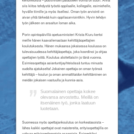
siis kiitos tehdystä työstä oppilaalle, kollegalle, esimiehelle,
hyvälle tiimille ja myös itsellesi. Oman työn arviointi on
aivan yhtä tärkeää kuin oppilasarviointikin. Hyvin tehdyn
työn jälkeen on ansaitun loman aika.
Porin opintopäivillä opetusministeri Krista Kiuru kertoi
meille hänen kaavailemastaan kehittäjäopettajien
koulutuksesta. Hänen mukaansa jokaisessa koulussa on
tulevaisuudessa kehittäjäopettaja, joka koordinoi ja ohjaa
opettajien työtä. Koulutus aloitettaisiin jo tänä vuonna.
Esimiesopettaja asiantuntijayhteisössä tuntuu minusta
oudolta ajatukselta! Jokainen opettaja on oman työnsä
kehittäjä – koulun ja oman ammattitaidon kehittäminen on
meidän jokaisen vastuulla ja kunnia-asia.
Suomalainen opettaja kokee
olevansa arvostettu. Meillä on
itsenäinen työ, jonka laatuun
luotetaan.
Suomessa myös opettajankoulutus on korkeatasoista –
lähes kaikki opettajat ovat maistereita, erityisopettajilla on
vahvaa erityispedagogista osaamista. Esimerkiksi