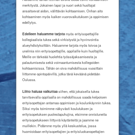
merkitystä. Jokainen lapsi ja nuori sekä huoltajat
ansaitsevat aidon, välittävän kohtaamisen. Onhan aito
kohtaaminen myös kaiken vuorovaikutuksen ja oppimisen
edellytys.
Edelleen haluamme tarjota
myös erityisopettajille
kollegiaalista tukea sekä virkistystä ja hyvinvointia
alueyhdistyksittäin. Haluamme tarjota myös toivoa ja
unelmia niin erityisopettajille, oppilaille kuin huoltajille.
Meille on tärkeää huolehtia työssäjaksamisesta ja
palautumisesta sekä voimaantumisesta kollegoiden
kohtaamisissa. Tähän on oiva mahdollisuus vuosittain
liittomme opintopäivillä, jotka tänä keväänä pidetään
Oulussa.
Liitto haluaa vaikuttaa
siihen, että jokaisella tukea
tarvitsevalla oppilaalla on mahdollisuus saada kelpoisen
erityisopettajan antamaa oppimisen ja koulunkäynnin tukea.
Siksi myös toimimme näkyvästi koulutuksen ja
erityisopetuksen puolestapuhujina, etsimme onnistuneita
erityisopetukseen liittyviä käytänteitä ja jaamme ne
muillekin. Pidämme myös yllä keskustelua, jossa
huomioidaan erityisopettajien ja erityisluokanopettajien