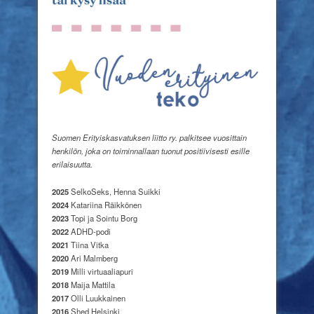
Suomen Erityiskasvatuksen liitto ry. palkitsee vuosittain
henkilön, joka on toiminnallaan tuonut positiivisesti esille
erilaisuutta.
2025
SelkoSeks, Henna Suikki
2024
Katariina Räikkönen
2023
Topi ja Sointu Borg
2022
ADHD-podi
2021
Tiina Vitka
2020
Ari Malmberg
2019
Milli virtuaaliapuri
2018
Maija Mattila
2017
Olli Luukkainen
2016
Shed Helsinki