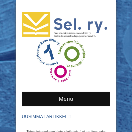
Menu
UUSIMMAT ARTIKKELIT
Toimivista pedagogisista käytänteistä ei tarvitse uuden