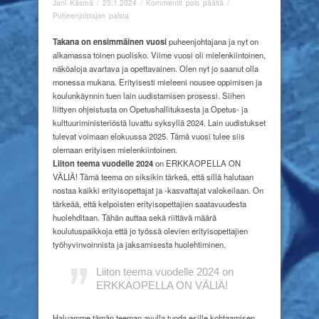
artikkelissa
Jani Käsmä
/
25.1.2024
/
Kommentit pois päältä
/
Erkkaopella
Puheenjohtajan palsta
on
väliä!
Takana on ensimmäinen vuosi
puheenjohtajana ja nyt on
alkamassa toinen puolisko. Viime vuosi oli mielenkiintoinen,
näköaloja avartava ja opettavainen. Olen nyt jo saanut olla
monessa mukana. Erityisesti mieleeni nousee oppimisen ja
koulunkäynnin tuen lain uudistamisen prosessi. Siihen
liittyen ohjeistusta on Opetushallituksesta ja Opetus- ja
kulttuuriministeriöstä luvattu syksyllä 2024. Lain uudistukset
tulevat voimaan elokuussa 2025. Tämä vuosi tulee siis
olemaan erityisen mielenkiintoinen.
Liiton teema vuodelle 2024
on ERKKAOPELLA ON
VÄLIÄ! Tämä teema on siksikin tärkeä, että sillä halutaan
nostaa kaikki erityisopettajat ja -kasvattajat valokeilaan. On
tärkeää, että kelpoisten erityisopettajien saatavuudesta
huolehditaan. Tähän auttaa sekä riittävä määrä
koulutuspaikkoja että jo työssä olevien erityisopettajien
työhyvinvoinnista ja jaksamisesta huolehtiminen.
Liiton teema vuodelle 2024 on
ERKKAOPELLA ON VÄLIÄ!
Haluamme tämän teeman avulla tuoda esille kohtaamisen