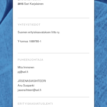
2015
Sari Karjalainen
YHTEYSTIEDOT
Suomen erityiskasvatuksen liitto ry.
Y-tunnus 1089785-1
PUHEENJOHTAJA
Miia Immonen
pj@sel.fi
JÄSENASIASIHTEERI
Anu Suopanki
jasensihteeri@sel.fi
ERITYISKASVATUSLEHTI