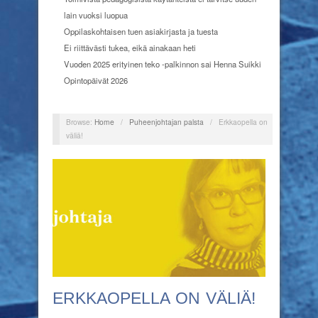
lain vuoksi luopua
Oppilaskohtaisen tuen asiakirjasta ja tuesta
Ei riittävästi tukea, eikä ainakaan heti
Vuoden 2025 erityinen teko -palkinnon sai Henna Suikki
Opintopäivät 2026
Browse:
Home
/
Puheenjohtajan palsta
/
Erkkaopella on
väliä!
ERKKAOPELLA ON VÄLIÄ!