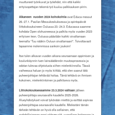
muuttuneet työnkuvat ja työehdot, niin että kaikki
erityisopettajan tekemä työ kuuluu palkkauksen piirin.
Alkaneen
vuoden 2024 kohokohtia
ovat Educa-messut
26.-27.1. Pasilan Messukeskuksessa ja opintopäivät
liittokokouksineen Oulussa 23.-24.3. Educassa saamme
kohdata Open olohuoneessa ja palkita myös vuoden 2023
erityisen teon. Oulussa päästään kaikki oivaltamaan
teemalla “Tuu nääkin Ouluun oivaltamaan!”. Toivottavasti
tapaamme molemmissa sankoin joukoin!
Itse tulen alkavan vuoden aikana seuraamaan oppimisen ja
koulunkäynnin tuen lainsäädännön muutosprosessia ja
odotan tulevaa ohjeistusta siihen mielenkiinnolla. Tässä
vaiheessa haluan jo myös kiittää, että olen saanut tätä
puheenjohtajan tehtävää hoitaa. Tämä tehtävä on ihmisen
kokoinen, mielenkiintoinen ja palkitseva myös.
Liittokokouksessamme 23.3.2024
valitaan
jälleen
puheenjohtaja seuraavalle kaudelle 2025-2026.
Alueyhdistykset voivat tykönään miettiä ja esittää sopivaa
puheenjohtajaa seuraavalle kaudelle. Mielestäni tämän
tärkeän tehtävän on hyvä olla sellainen, että
mahdollisimman moni pääsee sitä
vuorollaan hoitamaan ja