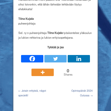
siksi toivonkin, että tähän tärkeään tehtävään löytyy
ehdokkaita!
Tiina Kujala
puheenjohtaja
Sel. ry:n puheenjohtaja
Tiina Kujala
työskentelee yläkoulun
ja lukion rehtorina ja lukion erityisopettajana.
Tykkää ja jaa
0
Shares
← Jotain erityistä, något
Opintopäivät 2024
speciellt!
Oulussa →