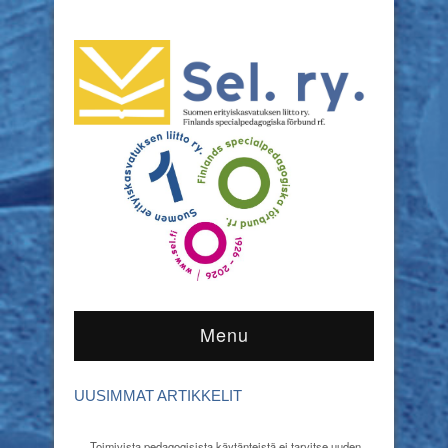
Menu
UUSIMMAT ARTIKKELIT
Toimivista pedagogisista käytänteistä ei tarvitse uuden