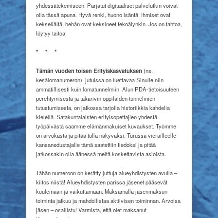
yhdessätekemiseen. Parjatut digitaaliset palvelutkin voivat
olla tässä apuna. Hyvä renki, huono isäntä. Ihmiset ovat
kekseliäitä, hehän ovat keksineet tekoälynkin. Jos on tahtoa,
löytyy taitoa.
*
*
*
Tämän vuoden toisen Erityiskasvatuksen
(ns.
kesälomanumeron)
jutuissa on luettavaa Sinulle niin
ammatillisesti kuin lomatunnelmiin. Alun PDA-tietoisuuteen
perehtymisestä ja takarivin oppilaiden tunnelmien
tutustumisesta, on jatkossa tarjolla historiikkia kahdella
kielellä. Satakuntalaisten erityisopettajien yhdestä
työpäivästä saamme elämänmakuiset kuvaukset. Työmme
on arvokasta ja pitää tulla näkyväksi. Turussa vierailleelle
kansanedustajalle tämä saatettiin tiedoksi ja pitää
jatkossakin olla äänessä meitä koskettavista asioista.
Tähän numeroon on kerätty juttuja alueyhdistysten avulla –
kiitos niistä! Alueyhdistysten parissa jäsenet pääsevät
kuulemaan ja vaikuttamaan. Maksamalla jäsenmaksun
toiminta jatkuu ja mahdollistaa aktiivisen toiminnan. Arvoisa
jäsen – osallistu! Varmista, että olet maksanut