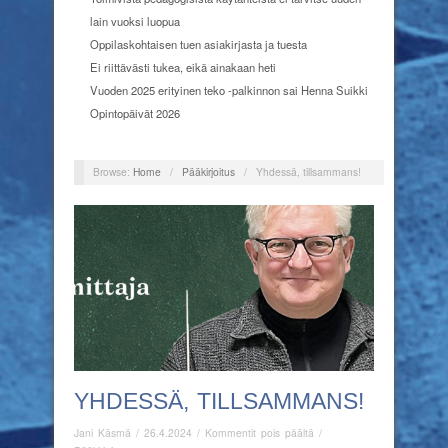
lain vuoksi luopua
Oppilaskohtaisen tuen asiakirjasta ja tuesta
Ei riittävästi tukea, eikä ainakaan heti
Vuoden 2025 erityinen teko -palkinnon sai Henna Suikki
Opintopäivät 2026
Browse:
Home
/
Pääkirjoitus
/
Yhdessä, tillsammans!
YHDESSÄ, TILLSAMMANS!
artikkelissa
Jani Käsmä
/
26.4.2024
/
Kommentit pois päältä
/