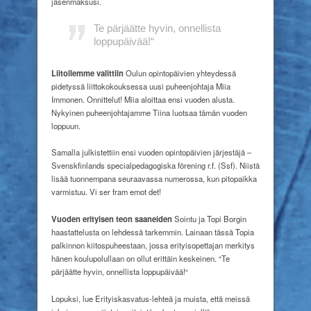
jäsenmaksusi.
Te pärjäätte hyvin, onnellista
loppupäivää!“
Liitollemme valittiin
Oulun opintopäivien yhteydessä
pidetyssä liittokokouksessa uusi puheenjohtaja Miia
Immonen. Onnittelut! Miia aloittaa ensi vuoden alusta.
Nykyinen puheenjohtajamme Tiina luotsaa tämän vuoden
loppuun.
Samalla julkistettiin ensi vuoden opintopäivien järjestäjä –
Svenskfinlands specialpedagogiska förening r.f. (Ssf). Niistä
lisää tuonnempana seuraavassa numerossa, kun pitopaikka
varmistuu. Vi ser fram emot det!
Vuoden erityisen teon saaneiden
Sointu ja Topi Borgin
haastattelusta on lehdessä tarkemmin. Lainaan tässä Topia
palkinnon kiitospuheestaan, jossa erityisopettajan merkitys
hänen koulupolullaan on ollut erittäin keskeinen. “Te
pärjäätte hyvin, onnellista loppupäivää!“
Lopuksi, lue Erityiskasvatus-lehteä ja muista, että meissä