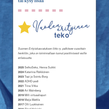
Suomen Erityiskasvatuksen liitto ry. palkitsee vuosittain
henkilön, joka on toiminnallaan tuonut positiivisesti esille
erilaisuutta.
2025
SelkoSeks, Henna Suikki
2024
Katariina Räikkönen
2023
Topi ja Sointu Borg
2022
ADHD-podi
2021
Tiina Vitka
2020
Ari Malmberg
2019
Milli virtuaaliapuri
2018
Maija Mattila
2017
Olli Luukkainen
2016
Shed Helsinki