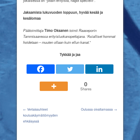
jokaisessa on “jotain erityistä, något speciellt”.
Jaksamista lukuvuoden loppuun, hyvää kesää ja
kesälomaa
Päätoimittaja
Timo Oksanen
toimii Raaseporin
Tammisaaressa erityisluokanopettajana. “Asialliset hommat
hoidetaan – muuten ollaan kuin ellun kanat.”
Tykkää ja jaa
0
Shares
← Vertaissuhteet
Oulussa oivaltamassa →
kouluakäymättömyyden
ehkäisyssä