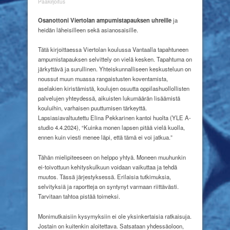
Yhdessä,
Pääkirjoitus
tillsammans!
Os
anottoni Viertolan ampumistapauksen uhreille
ja
heidän läheisilleen sekä asianosaisille.
Tätä kirjoittaessa Viertolan koulussa Vantaalla tapahtuneen
ampumistapauksen selvittely on vielä kesken. Tapahtuma on
järkyttävä ja surullinen. Yhteiskunnalliseen keskusteluun on
noussut muun muassa rangaistusten koventamista,
aselakien kiristämistä, koulujen osuutta oppilashuollollisten
palvelujen yhteydessä, aikuisten lukumäärän lisäämistä
kouluihin, varhaisen puuttumisen tärkeyttä.
Lapsiasiavaltuutettu Elina Pekkarinen kantoi huolta (YLE A-
studio 4.4.2024), “Kuinka monen lapsen pitää vielä kuolla,
ennen kuin viesti menee läpi, että tämä ei voi jatkua.”
Tähän mielipiteeseen on helppo yhtyä. Moneen muuhunkin
ei-toivottuun kehityskulkuun voidaan vaikuttaa ja tehdä
muutos. Tässä järjestyksessä. Erilaisia tutkimuksia,
selvityksiä ja raportteja on syntynyt varmaan riittävästi.
Tarvitaan tahtoa pistää toimeksi.
Monimutkaisiin kysymyksiin ei ole yksinkertaisia ratkaisuja.
Jostain on kuitenkin aloitettava. Satsataan yhdessäoloon,