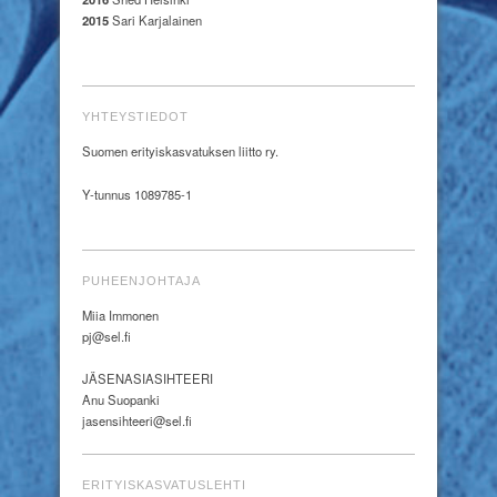
2015
Sari Karjalainen
YHTEYSTIEDOT
Suomen erityiskasvatuksen liitto ry.
Y-tunnus 1089785-1
PUHEENJOHTAJA
Miia Immonen
pj@sel.fi
JÄSENASIASIHTEERI
Anu Suopanki
jasensihteeri@sel.fi
ERITYISKASVATUSLEHTI