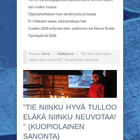
lain vuoksi luopua
Oppilaskohtaisen tuen asiakirjasta ja tuesta
Ei riittävästi tukea, eikä ainakaan heti
Vuoden 2025 erityinen teko -palkinnon sai Henna Suikki
Opintopäivät 2026
Browse:
Home
/
Pääkirjoitus
/
”Tie niinku hyvä tulloo
eläkä niinku neuvotaa! ” (Kuopiolainen sanonta)
”TIE NIINKU HYVÄ TULLOO
ELÄKÄ NIINKU NEUVOTAA!
” (KUOPIOLAINEN
SANONTA)