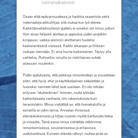
samanaikaisesti.
Osaan elää epävarmuudessa ja hankkia osaamista sekä
materiaaleja pikkuhiljaa, sitä mukaa kun työ etenee.
Kaikkitännehetimullenyt-ajattelu ei onneksi ole minun juttuni.
Voin aivan helposti aloittaa ja uppoutua uuden projektin
kimppuun, vaikka aiemmin aloittamani huutelisi
keskeneräisenä vieressä. Kaikki aikanaan ja fiiliksen
mukaan mennään. Ei aina huvita kaikenlainen. Täytyy olla
vaihtelua. Rutiineihin minulla on ristiriitainen suhde
arjessani muutenkin.
Pidän ajatuksesta, että paikkoja remontoidaan ja sisustetaan
siten, että hyvä, ehyt ja käyttökelpoinen säästetään ja
huonoksi menneet lahot osat uusitaan. En ole mikään
erityisen ”ekohenkinen” ihminen, mutta tykkään
kaikenlaisesta vanhasta, niin rakennuksista kuin
tavaroistakin. Minua viehättää se, että huonekaluilla ja
esineillä on jokin tarina. Arvostan ihmisissä
elämänkokemusta ja hiljaa vuosien myötä karttunutta tietoa
ja viisautta. Tämä sama minua viehättää mökkimme
remontoimisessa, sisustamisessa ja erilaisissa
uudistustöissä. Esineen elämää nähnyt, rouhea pinta on