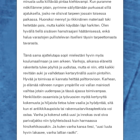
minusta uutta kiiltävää pintaa kiehtovampi. Kun puramme
mökillämme jotain, pyrimme säilyttämään purkuosat sillä
ajatuksella, josko ne olisivat tarpeen jossain toisessa
paikassa. Huonoksi mennyt ja rikkinäinen materiaali toki
heitetään pois, mutta kaikki käydään läpi harkiten. Olen
hyvällä tiellä sisäisen hamstraajani häätämisessä, enkä
halua varastojen pullistelevan itselleni täysin tarpeettomasta
tavarasta.
Tämä sama ajattelutapa sopii mielestäni hyvin myös
koulumaailmaan ja sen arkeen. Vanhoja, aikansa eläneitä
rakenteita tulee pöyhiä ja uudistaa, mutta ei niin, että kaikki
revitään auki ja vaihdetaan kertarytinällä uusiin pintoihin.
Hyvää ja toimivaa ei kannata heittää polttorovioon. Karhean,
jo elämää nähneen rungon ympärille voi vallan mainiosti
vaihtaa jotain uudempaa ja tässä ajassa toimivampaa.
Henkilöstön osaamista ja työvuosien myötä kertynyttä
kokemusta ja hiljaista tietoa tulee vaalia ja hyödyntää, sitä
kun ei antiikkikaupoista tai rakennustarvikeapteekista voi
ostaa. Vanha ja kokenut sekä uusi ja innokas ovat oiva
parivaljakko niin työyhteisössä kuin harmaassa
hirsikehikossakin. Ja kuten vanha kansa tiesi, ”uusi luuta
hyvin lakasee, vanha lattian raotki”.