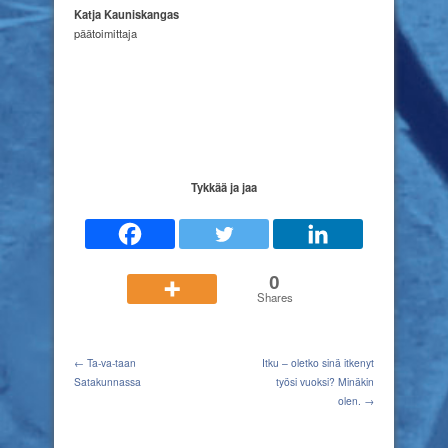
Katja Kauniskangas
päätoimittaja
Tykkää ja jaa
0
Shares
← Ta-va-taan
Itku – oletko sinä itkenyt
Satakunnassa
työsi vuoksi? Minäkin
olen. →