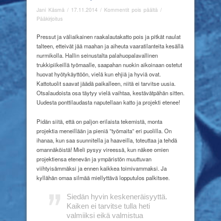
artikkelissa
Jani Käsmä
/
17.11.2014
/
Kommentit pois päältä
/
”Tie
Pääkirjoitus
niinku
hyvä
Pressut ja väliaikainen raakalautakatto pois ja pitkät naulat
tulloo
talteen, etteivät jää maahan ja aiheuta vaaratilanteita kesällä
eläkä
nurmikolla. Hallin seinustalta palahuopalavallinen
niinku
trukkipiikeillä työmaalle, saapahan nuokin aikoinaan ostetut
neuvotaa!
huovat hyötykäyttöön, vielä kun ehjiä ja hyviä ovat.
”
Kattotuolit saavat jäädä paikalleen, niitä ei tarvitse uusia.
(Kuopiolainen
Otsalaudoista osa täytyy vielä vaihtaa, kestävätpähän sitten.
sanonta)
Uudesta ponttilaudasta naputellaan katto ja projekti etenee!
Pidän siitä, että on paljon erilaista tekemistä, monta
projektia meneillään ja pieniä ”työmaita” eri puolilla. On
ihanaa, kun saa suunnitella ja haaveilla, toteuttaa ja tehdä
omannäköistä! Mieli pysyy vireessä, kun näkee omien
projektiensa etenevän ja ympäristön muuttuvan
viihtyisämmäksi ja ennen kaikkea toimivammaksi. Ja
kyllähän omaa silmää miellyttävä lopputulos palkitsee.
Siedän hyvin keskeneräisyyttä.
Kaiken ei tarvitse tulla heti
valmiiksi eikä valmistua