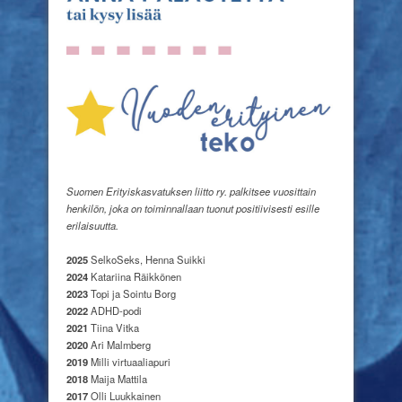
Suomen Erityiskasvatuksen liitto ry. palkitsee vuosittain
henkilön, joka on toiminnallaan tuonut positiivisesti esille
erilaisuutta.
2025
SelkoSeks, Henna Suikki
2024
Katariina Räikkönen
2023
Topi ja Sointu Borg
2022
ADHD-podi
2021
Tiina Vitka
2020
Ari Malmberg
2019
Milli virtuaaliapuri
2018
Maija Mattila
2017
Olli Luukkainen