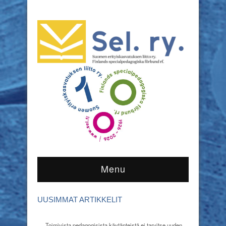
Menu
UUSIMMAT ARTIKKELIT
Toimivista pedagogisista käytänteistä ei tarvitse uuden