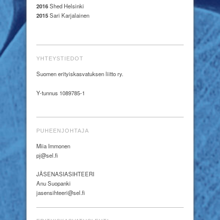
2016
Shed Helsinki
2015
Sari Karjalainen
YHTEYSTIEDOT
Suomen erityiskasvatuksen liitto ry.
Y-tunnus 1089785-1
PUHEENJOHTAJA
Miia Immonen
pj@sel.fi
JÄSENASIASIHTEERI
Anu Suopanki
jasensihteeri@sel.fi