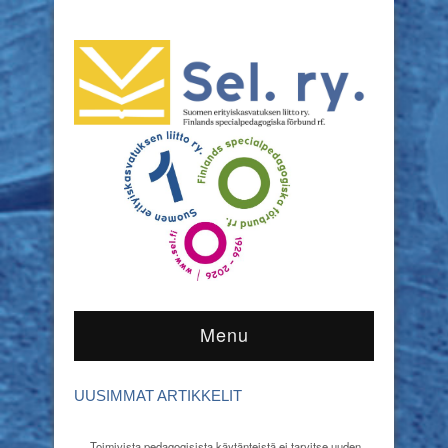
Menu
UUSIMMAT ARTIKKELIT
Toimivista pedagogisista käytänteistä ei tarvitse uuden