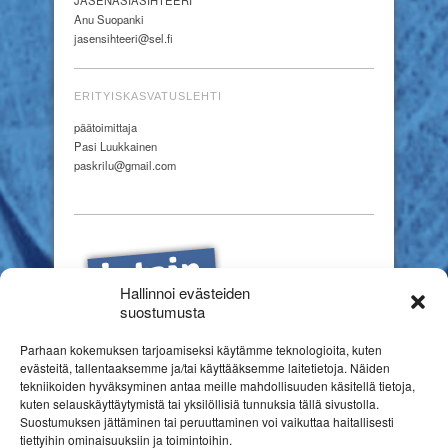
Anu Suopanki
jasensihteeri@sel.fi
ERITYISKASVATUSLEHTI
päätoimittaja
Pasi Luukkainen
paskrilu@gmail.com
Hallinnoi evästeiden
suostumusta
Parhaan kokemuksen tarjoamiseksi käytämme teknologioita, kuten
evästeitä, tallentaaksemme ja/tai käyttääksemme laitetietoja. Näiden
tekniikoiden hyväksyminen antaa meille mahdollisuuden käsitellä tietoja,
kuten selauskäyttäytymistä tai yksilöllisiä tunnuksia tällä sivustolla.
Suostumuksen jättäminen tai peruuttaminen voi vaikuttaa haitallisesti
tiettyihin ominaisuuksiin ja toimintoihin.