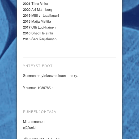
2021
Tiina Vitka
2020
Ari Malmberg
2019
Milli virtuaaliapuri
2018
Maija Mattila
2017
Olli Luukkainen
2016
Shed Helsinki
2015
Sari Karjalainen
YHTEYSTIEDOT
Suomen erityiskasvatuksen liitto ry.
Y-tunnus 1089785-1
PUHEENJOHTAJA
Miia Immonen
pj@sel.fi
JÄSENASIASIHTEERI