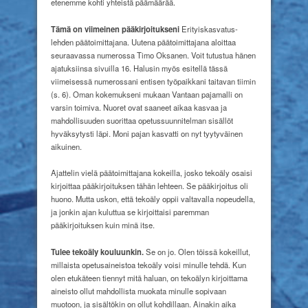
etenemme kohti yhteistä päämäärää.
Tämä on viimeinen pääkirjoitukseni
Erityiskasvatus-
lehden päätoimittajana. Uutena päätoimittajana aloittaa
seuraavassa numerossa Timo Oksanen. Voit tutustua hänen
ajatuksiinsa sivuilla 16. Halusin myös esitellä tässä
viimeisessä numerossani entisen työpaikkani taitavan tiimin
(s. 6). Oman kokemukseni mukaan Vantaan pajamalli on
varsin toimiva. Nuoret ovat saaneet aikaa kasvaa ja
mahdollisuuden suorittaa opetussuunnitelman sisällöt
hyväksytysti läpi. Moni pajan kasvatti on nyt tyytyväinen
aikuinen.
Ajattelin vielä päätoimittajana kokeilla, josko tekoäly osaisi
kirjoittaa pääkirjoituksen tähän lehteen. Se pääkirjoitus oli
huono. Mutta uskon, että tekoäly oppii valtavalla nopeudella,
ja jonkin ajan kuluttua se kirjoittaisi paremman
pääkirjoituksen kuin minä itse.
Tulee tekoäly kouluunkin.
Se on jo. Olen töissä kokeillut,
millaista opetusaineistoa tekoäly voisi minulle tehdä. Kun
olen etukäteen tiennyt mitä haluan, on tekoälyn kirjoittama
aineisto ollut mahdollista muokata minulle sopivaan
muotoon, ja sisältökin on ollut kohdillaan. Ainakin aika