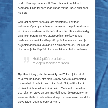
usein. Täysin priimaa sisältöä en ole vielä onnistunut
saamaan. Ehkä tekoäly osaa auttaa minua uuden oppilaani
kanssa.
Oppilaat osaavat napata uudet menetelmät käyttöön
hetkessä. Opettajina tulemme saamaan pian paljon tekoälyn
kirjoittamia vastauksia. Se tarkoittaa sitä, että meidän täytyy
entistäkin paremmin kouluttaa oppilaamme käyttämään
uusia menetelmiä. Heidän pitää oppia itse ajattelemaan ja
heijastamaan tekoälyn ajatuksia omiaan vasten. Heillä pitää
olla tietoa ja heillä pitää olla taitoa faktojen tarkistamiseen.
Heillä pitää olla taitoa
faktojen
tarkistamiseen.
Oppilaani kysyi, olenko minä tyhmä?
Teen joka päivä
töitä, vaikka tiedän, että pian tekoäly osaa muokata tietoa
paremmin kuin minä. Teen joka päivä töitä, vaikka tiedän
etteivät kaikki oppilaani siitä hyödy. Mutta uskon edelleen,
että jokainen päivä on uusi mahdollisuus. Joka päivä yritän
antaa oppilailleni mahdollisuuden pieneen muutokseen. Joka
päivä toivoin, että he oppivat jotain.