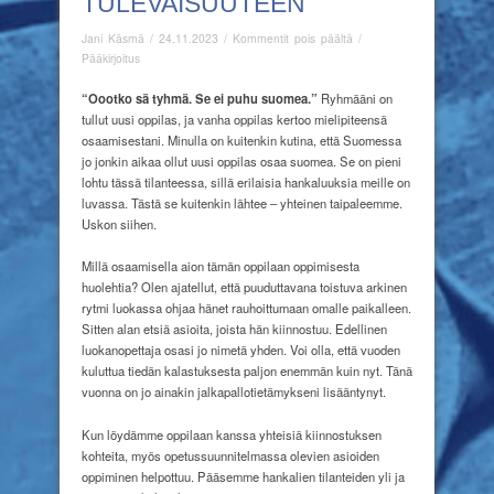
TULEVAISUUTEEN
artikkelissa
Jani Käsmä
/
24.11.2023
/
Kommentit pois päältä
/
Tekoälyn
Pääkirjoitus
kanssa
tulevaisuuteen
“O
ootko sä tyhmä. Se ei puhu suomea.”
Ryhmääni on
tullut uusi oppilas, ja vanha oppilas kertoo mielipiteensä
osaamisestani. Minulla on kuitenkin kutina, että Suomessa
jo jonkin aikaa ollut uusi oppilas osaa suomea. Se on pieni
lohtu tässä tilanteessa, sillä erilaisia hankaluuksia meille on
luvassa. Tästä se kuitenkin lähtee – yhteinen taipaleemme.
Uskon siihen.
Millä osaamisella aion tämän oppilaan oppimisesta
huolehtia? Olen ajatellut, että puuduttavana toistuva arkinen
rytmi luokassa ohjaa hänet rauhoittumaan omalle paikalleen.
Sitten alan etsiä asioita, joista hän kiinnostuu. Edellinen
luokanopettaja osasi jo nimetä yhden. Voi olla, että vuoden
kuluttua tiedän kalastuksesta paljon enemmän kuin nyt. Tänä
vuonna on jo ainakin jalkapallotietämykseni lisääntynyt.
Kun löydämme oppilaan kanssa yhteisiä kiinnostuksen
kohteita, myös opetussuunnitelmassa olevien asioiden
oppiminen helpottuu. Pääsemme hankalien tilanteiden yli ja