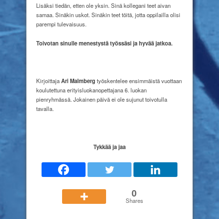
Lisäksi tiedän, etten ole yksin. Sinä kollegani teet aivan
samaa. Sinäkin uskot. Sinäkin teet töitä, jotta oppilailla olisi
parempi tulevaisuus.
Toivotan sinulle
menestystä työssäsi
ja hyvää jatkoa.
Kirjoittaja
Ari Malmberg
työskentelee ensimmäistä vuottaan
koulutettuna erityisluokanopettajana 6. luokan
pienryhmässä.
Jokainen päivä ei ole sujunut toivotulla
tavalla.
Tykkää ja jaa
0
Shares