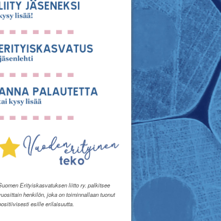
Suomen Erityiskasvatuksen liitto ry. palkitsee
vuosittain henkilön, joka on toiminnallaan tuonut
positiivisesti esille erilaisuutta.