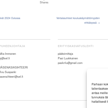
Shares
ivät 2024 Oulussa
Vertaissuhteet kouluakäymättömyyden
ehkäisyssä →
PUHEENJOHTAJA
ERITYISKASVATUSLEHTI
Miia Immonen
päätoimittaja
pj@sel.fi
Pasi Luukkainen
paskrilu@gmail.com
JÄSENASIASIHTEERI
Anu Suopanki
jasensihteeri@sel.fi
Parhaan kok
tallentaakse
antaa meille 
tunnuksia tä
haitallisesti