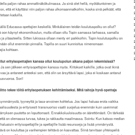
odella paljon rahaa ammattinäkökulmassa. Ja sinä olet hellä, myötätuntoinen ja
on, että et käyttäisi niin paljon rahaa ulkomaanmatkoihin, koska sinä pelkäät, että
stetaan kaduilla.
äällä Educassa opettajien keskellä. Minkälainen teidän koulutuspolku on ollut?
ä oon käynyt ekonomikoulun, mutta ollaan oltu Topin samassa tarhassa, samalla
a ja yläasteella. Sitten lukiossa ollaan menty eri paikkoihin. Topin koulutuspolku on
nään ollut enemmän pinnalla. Topilla on suuri kunnioitus nimenomaan
tajia kohtaan.
ollut erityisopettajien kanssa ollut koulupolun aikana paljon tekemisissä?
. Ja sen jälkeen erityisopettajien kanssa myös. Kiitokset kaikille, jotka ovat ikinä
vaa ja antaneet anteeksi sen, että olin se ärsyttävä lapsi, joka ei koskaan antanut
tausvuoroa. Sori!
iitto tekee töitä erityisopetuksen kehittämiseksi. Mitä taitoja hyvä opettaja
symmärrystä, tyyneyttä ja tasa-arvoinen kohtelua. Jos lapsi haluaa erota vaikka
alisuudesta ja erityisesti transnuoriso vaatii suojelua enemmän kuin useimmat
rryksen puutetta on loputtomasti. Ennakkoluuloisuutta on äärettömästi. On tärkeää
että on olemassa turvaa, tukea ja rakkautta maailmassa. Sointu: Kun katsoo median
 haluaisin erityisopettajille ja opettajille lisää resursseja ja lisää ymmärrystä.
ävä on kouluttaa ja vanhempien tehtävä on kasvattaa. Siinä tarvitaan yhteispeliä