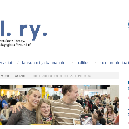
enasiat
lausunnot ja kannanotot
hallitus
luentomateriaali
:
Home
/
Artikkeli
/
Topin ja Soinnun haastattelu 27.1. Educassa