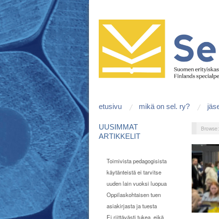
etusivu
mikä on sel. ry?
jäs
UUSIMMAT
Browse
ARTIKKELIT
Toimivista pedagogisista
käytänteistä ei tarvitse
uuden lain vuoksi luopua
Oppilaskohtaisen tuen
asiakirjasta ja tuesta
Ei riittävästi tukea, eikä