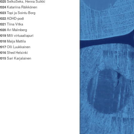
2025
SelkoSeks, Henna Suikki
2024
Katariina Räikkönen
2023
Topi ja Sointu Borg
2022
ADHD-podi
2021
Tiina Vitka
2020
Ari Malmberg
2019
Milli virtuaaliapuri
2018
Maija Mattila
2017
Olli Luukkainen
2016
Shed Helsinki
2015
Sari Karjalainen