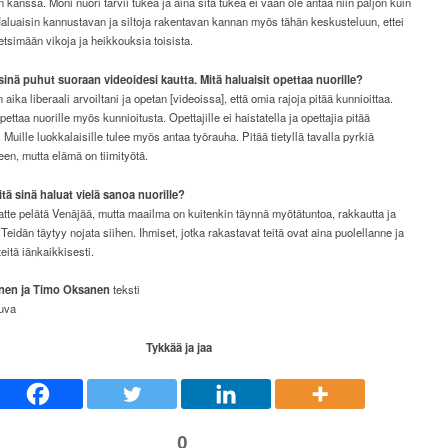
kanssa. Moni nuori tarvii tukea ja aina sitä tukea ei vaan ole antaa niin paljon kuin
 Haluaisin kannustavan ja siltoja rakentavan kannan myös tähän keskusteluun, ettei
 etsimään vikoja ja heikkouksia toisista.
 sinä puhut suoraan videoidesi kautta. Mitä haluaisit opettaa nuorille?
 aika liberaali arvoiltani ja opetan [videoissa], että omia rajoja pitää kunnioittaa.
pettaa nuorille myös kunnioitusta. Opettajille ei haistatella ja opettajia pitää
. Muille luokkalaisille tulee myös antaa työrauha. Pitää tietyllä tavalla pyrkiä
een, mutta elämä on tiimityötä.
itä sinä haluat vielä sanoa nuorille?
atte pelätä Venäjää, mutta maailma on kuitenkin täynnä myötätuntoa, rakkautta ja
 Teidän täytyy nojata siihen. Ihmiset, jotka rakastavat teitä ovat aina puolellanne ja
teitä iänkaikkisesti.
nen ja Timo Oksanen
teksti
uva
Tykkää ja jaa
0