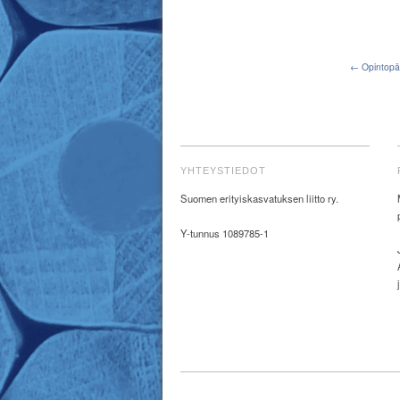
← Opintopä
YHTEYSTIEDOT
Suomen erityiskasvatuksen liitto ry.
Y-tunnus 1089785-1