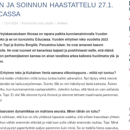
N JA SOINNUN HAASTATTELU 27.1.
CASSA
artikkelissa
ä
/
15.4.2024
/
Kommentit pois päältä
/
Artikkeli
Topin
ja
tyiskasvatuksen liitossa on tapana palkita kunniamaininnalla Vuoden
Soinnun
teko ja se on luovutettu Educassa. Vuoden erityinen teko vuodelta 2023
haastattelu
n Topi ja Sointu Borgille. Perusteina lukee: he ovat antaneet kasvot
27.1.
olle. He ovat tuoneet eri kanavissa laajasti ja positiivisesti esille, että elämä
Educassa
jon perheenjäsenen kanssa on aivan tavallista arkea kaikesta huolimatta ylä- ja
en.
Erityinen teko ja Kultainen Venla samana viikonloppuna – miltä nyt tuntuu?
inä tiedän vihdoinkin miltä tuntuu tuntea kaikki adrenaliini. Nyt täytyy ehkä mennä
ämään tai laskuvarjoilemaan. Sointu: Mä on niin häkeltynyt tästä kaikesta. Äsken
 itku, kun kunniamaininta vastaanotettiin. Jotenkin tuntuu, että tämä on vain sellaista
a. Topi: Ei ole! Me olemme hyviä ihmisiä ja olemme tehneet maailmasta paremman.
e!
sisarusten dynamiikkaa on mahtava seurata. Miten tähän on tultu?
 veikkaan, että kun on oltu yhdessä lapsesta saakka, sitä silleen kasvetaan yhteen.
uhun vähän enemmän elämää ja mää tuon sulle vähän enemmän rauhaa. Topi: Minä
ä sinä pystyt paperityöhön paljon paremmin kuin minä. Se on todella hieno saavutus,