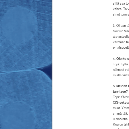
sillä saa t
vahva. Toiv
sinut tunni
3. Ollaan t
Sointu: Mä
ala-asteell
varmaan tä
erityisopet
4. Oletko 
Topi: Kyllä
nähneet vai
muille viit
5. Meidän l
tarvitsee?
Topi: Yhtei
CIS-seksua
muut. Ymmä
ymmärtää, 
uutisointia,
Koulun teht