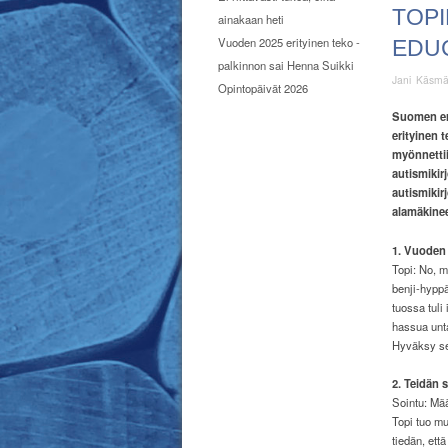
TOPI
ainakaan heti
Vuoden 2025 erityinen teko -
EDU
palkinnon sai Henna Suikki
Jani Käsm
Opintopäivät 2026
Suomen eri
erityinen 
myönnettii
autismikirj
autismikir
alamäkine
1. Vuoden 
Topi: No, m
benji-hyppä
tuossa tuli
hassua unt
Hyväksy s
2. Teidän 
Sointu: Mää
Topi tuo m
tiedän, ett