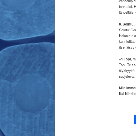
vanhempien 
tarvitsisi.
lähdettäisi
6. Sointu,
Sointu: Oon
Haluaisin o
kunnioittaa
itsenäisyyt
+1 Topi, m
Topi: Te sa
älykkyyttä.
suojelevat 
Miia Immo
Kai Nihti
k