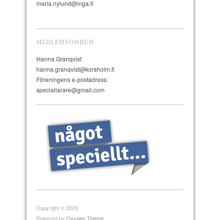
maria.nylund@inga.fi
MEDLEMSOMBUD
Hanna Granqvist
hanna.granqvist@korsholm.fi
Föreningens e-postadress:
speciallarare@gmail.com
Copyright © 2026
Powered by
Oxygen Theme
.