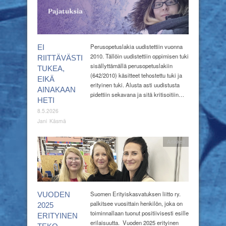
Perusopetuslakia uudistettiin vuonna
EI
2010. Tällöin uudistettiin oppimisen tuki
RIITTÄVÄSTI
sisällyttämällä perusopetuslakiin
TUKEA,
(642/2010) käsitteet tehostettu tuki ja
EIKÄ
erityinen tuki. Alusta asti uudistusta
AINAKAAN
pidettiin sekavana ja sitä kritisoitiin…
HETI
8.5.2026
Jani Käsmä
Artikkeli
Suomen Erityiskasvatuksen liitto ry.
VUODEN
palkitsee vuosittain henkilön, joka on
2025
toiminnallaan tuonut positiivisesti esille
ERITYINEN
erilaisuutta. Vuoden 2025 erityinen