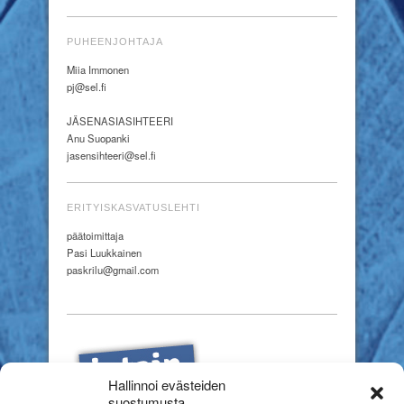
PUHEENJOHTAJA
Miia Immonen
pj@sel.fi
JÄSENASIASIHTEERI
Anu Suopanki
jasensihteeri@sel.fi
ERITYISKASVATUSLEHTI
päätoimittaja
Pasi Luukkainen
paskrilu@gmail.com
Hallinnoi evästeiden
suostumusta