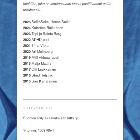
henkilön, joka on toiminnallaan tuonut positiivisesti esille
erilaisuutta.
2025
SelkoSeks, Henna Suikki
2024
Katariina Räikkönen
2023
Topi ja Sointu Borg
2022
ADHD-podi
2021
Tiina Vitka
2020
Ari Malmberg
2019
Milli virtuaaliapuri
2018
Maija Mattila
2017
Olli Luukkainen
2016
Shed Helsinki
2015
Sari Karjalainen
YHTEYSTIEDOT
Suomen erityiskasvatuksen liitto ry.
Y-tunnus 1089785-1