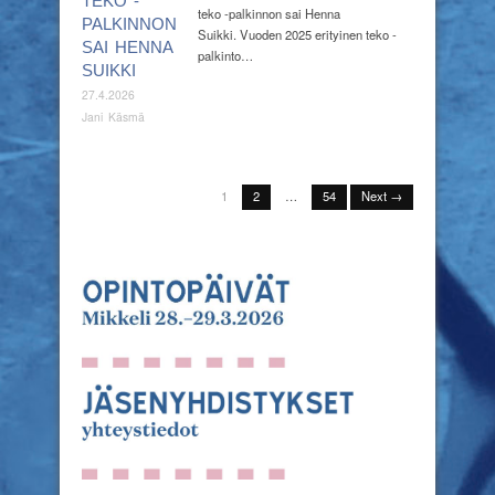
TEKO -
teko -palkinnon sai Henna
PALKINNON
Suikki. Vuoden 2025 erityinen teko -
SAI HENNA
palkinto…
SUIKKI
27.4.2026
Jani Käsmä
1
2
…
54
Next →