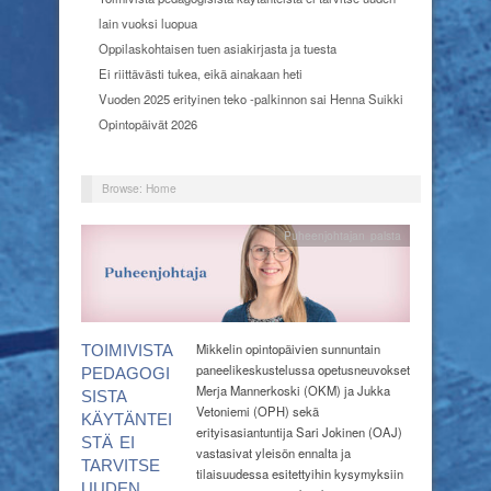
lain vuoksi luopua
Oppilaskohtaisen tuen asiakirjasta ja tuesta
Ei riittävästi tukea, eikä ainakaan heti
Vuoden 2025 erityinen teko -palkinnon sai Henna Suikki
Opintopäivät 2026
Browse:
Home
Puheenjohtajan palsta
Mikkelin opintopäivien sunnuntain
TOIMIVISTA
paneelikeskustelussa opetusneuvokset
PEDAGOGI
Merja Mannerkoski (OKM) ja Jukka
SISTA
Vetoniemi (OPH) sekä
KÄYTÄNTEI
erityisasiantuntija Sari Jokinen (OAJ)
STÄ EI
vastasivat yleisön ennalta ja
TARVITSE
tilaisuudessa esitettyihin kysymyksiin
UUDEN