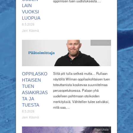
oppimisen tuen uudistuksesta….
LAIN
VUOKSI
LUOPUA
8.5.2026
Jani Käsmä
Pääkirjoitus
Siitä piti tulla selkeä mutta… Rullaan
OPPILASKO
näytöllä Wilman oppilaskohtaisen tuen
HTAISEN
toteuttamista koskevaa suunnitelmaa
TUEN
perusopetuksessa. Palaan yhä
ASIAKIRJAS
uudelleen pohtimaan otsikoiden
TA JA
merkityksiä. Vähitellen tulee selväksi,
TUESTA
mitä saa,…
8.5.2026
Jani Käsmä
Pajatuksia