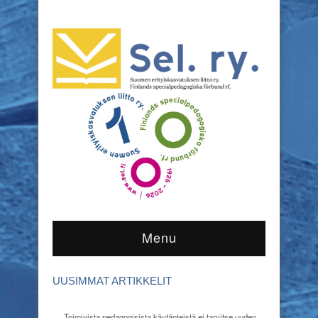
Menu
UUSIMMAT ARTIKKELIT
Toimivista pedagogisista käytänteistä ei tarvitse uuden